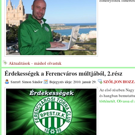
élményeinek ismertet
Aktualitások - máshol olvastuk
Érdekességek a Ferencváros múltjából, 2.rész
SZÓLJON HOZZ
Szerző: Simon Sándor
Bejegyzés ideje: 2010. január 29.
Az első részben Nagy
és hangban bemutatt
történetét
.
Olvassa el 