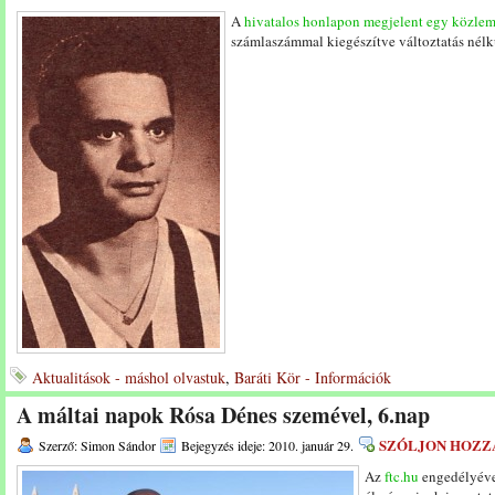
A
hivatalos honlapon megjelent egy közle
számlaszámmal kiegészítve változtatás nél
Aktualitások - máshol olvastuk
,
Baráti Kör - Információk
A máltai napok Rósa Dénes szemével, 6.nap
SZÓLJON HOZZ
Szerző: Simon Sándor
Bejegyzés ideje: 2010. január 29.
Az
ftc.hu
engedélyéve