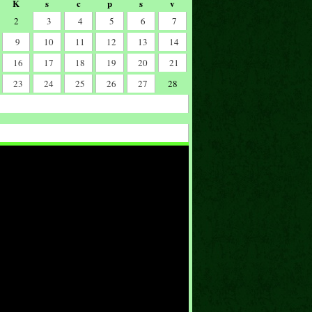
K
s
c
p
s
v
2
3
4
5
6
7
9
10
11
12
13
14
16
17
18
19
20
21
23
24
25
26
27
28