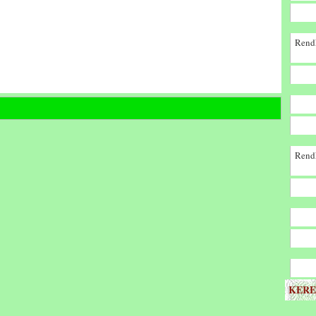
Rendk
Rendk
KERE