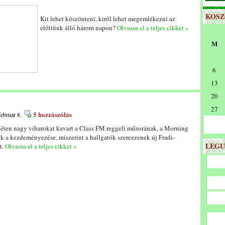
KOS
Kit lehet köszönteni, kiről lehet megemlékezni az
előttünk álló három napon?
Olvassa el a teljes cikket »
M
6
13
20
27
5 hozzászólás
február 8.
éten nagy viharokat kavart a Class FM reggeli műsorának, a Morning
 a kezdeményezése, miszerint a hallgatók szerezzenek új Fradi-
LEGU
t.
Olvassa el a teljes cikket »