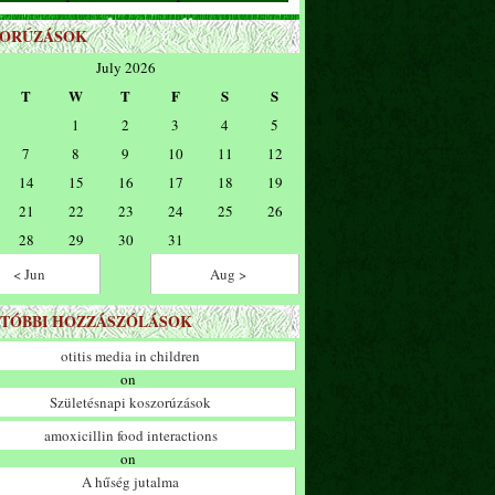
ZORÚZÁSOK
July 2026
T
W
T
F
S
S
1
2
3
4
5
7
8
9
10
11
12
14
15
16
17
18
19
21
22
23
24
25
26
28
29
30
31
< Jun
Aug >
TÓBBI HOZZÁSZÓLÁSOK
otitis media in children
on
Születésnapi koszorúzások
amoxicillin food interactions
on
A hűség jutalma