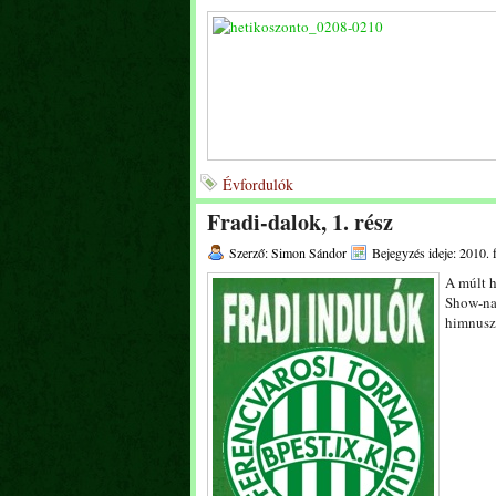
Évfordulók
Fradi-dalok, 1. rész
Szerző: Simon Sándor
Bejegyzés ideje: 2010. 
A múlt h
Show-nak
himnusz