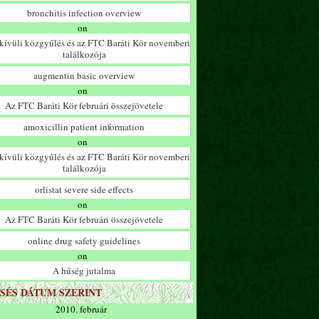
bronchitis infection overview
on
ívüli közgyűlés és az FTC Baráti Kör novemberi
találkozója
augmentin basic overview
on
Az FTC Baráti Kör februári összejövetele
amoxicillin patient information
on
ívüli közgyűlés és az FTC Baráti Kör novemberi
találkozója
orlistat severe side effects
on
Az FTC Baráti Kör februári összejövetele
online drug safety guidelines
on
A hűség jutalma
SÉS DÁTUM SZERINT
2010. február