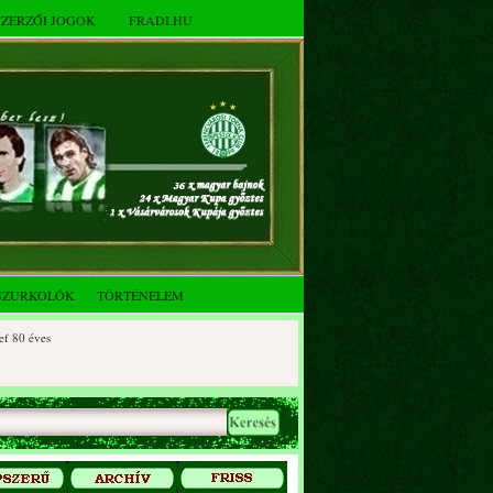
SZERZŐI JOGOK
FRADI.HU
SZURKOLÓK
TÖRTÉNELEM
 éves
0 éves