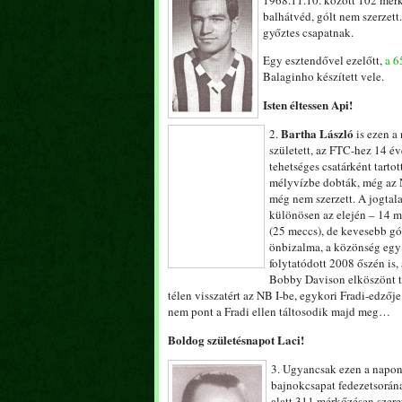
1968.11.10. között 102 mérkő
balhátvéd, gólt nem szerzett
győztes csapatnak.
Egy esztendővel ezelőtt,
a 6
Balaginho készített vele.
Isten éltessen Api!
Bartha László
2.
is ezen a
született, az FTC-hez 14 év
tehetséges csatárként tarto
mélyvízbe dobták, még az N
még nem szerzett. A jogtala
különösen az elején – 14 m
(25 meccs), de kevesebb gól
önbizalma, a közönség egy 
folytatódott 2008 őszén is,
Bobby Davison elköszönt tő
télen visszatért az NB I-be, egykori Fradi-edzőj
nem pont a Fradi ellen táltosodik majd meg…
Boldog születésnapot Laci!
3. Ugyancsak ezen a napon 
bajnokcsapat fedezetsorának
alatt 311 mérkőzésen szerep