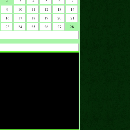
2
3
4
5
6
7
9
10
11
12
13
14
16
17
18
19
20
21
23
24
25
26
27
28