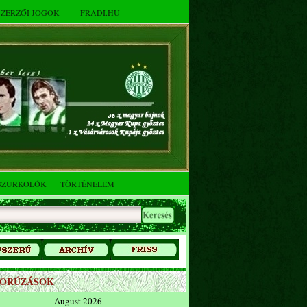
SZERZŐI JOGOK
FRADI.HU
SZURKOLÓK
TÖRTÉNELEM
ZORÚZÁSOK
August 2026