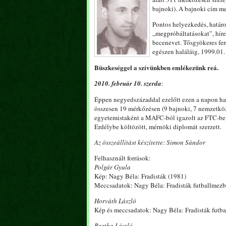
bajnoki). A bajnoki cím me
Pontos helyezkedés, határoz
„megpróbáltatásokat”, híre
becenevet. Tősgyökeres fere
egészen haláláig, 1999.01.
Büszkeséggel a szívünkben emlékezünk reá.
2010. február 10. szerda
:
Éppen negyedszázaddal ezelőtt ezen a napon h
összesen 19 mérkőzésen (9 bajnoki, 7 nemzetközi,
egyetemistaként a MAFC-ból igazolt az FTC-be. Az
Erdélybe költözött, mérnöki diplomát szerzett.
Az összeállítást készítette: Simon Sándor
Felhasznált források:
Polgár Gyula
Kép: Nagy Béla: Fradisták (1981)
Meccsadatok: Nagy Béla: Fradisták futballmezb
Horváth László
Kép és meccsadatok: Nagy Béla: Fradisták futba
Bartha László