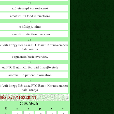
on
Születésnapi koszorúzások
amoxicillin food interactions
on
A hűség jutalma
bronchitis infection overview
on
ívüli közgyűlés és az FTC Baráti Kör novemberi
találkozója
augmentin basic overview
on
Az FTC Baráti Kör februári összejövetele
amoxicillin patient information
on
ívüli közgyűlés és az FTC Baráti Kör novemberi
találkozója
SÉS DÁTUM SZERINT
2010. február
K
s
c
p
s
v