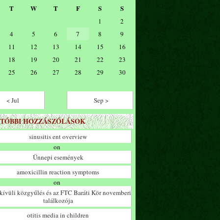
T
W
T
F
S
S
1
2
4
5
6
7
8
9
11
12
13
14
15
16
18
19
20
21
22
23
25
26
27
28
29
30
< Jul
Sep >
TÓBBI HOZZÁSZÓLÁSOK
sinusitis ent overview
on
Ünnepi események
amoxicillin reaction symptoms
on
ívüli közgyűlés és az FTC Baráti Kör novemberi
találkozója
otitis media in children