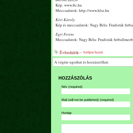
Kép: www.ftc.hu
Meccsadatok: http://www.hlsz.hu
Kéri Károly
Kép és meccsadatok: Nagy Béla: Fradisták futba
Egri Ferenc
Meccsadatok: Nagy Béla: Fradisták futballmezb
Évfordulók
---
Szóljon hozzá
A végére ugorhat és hozzászólhat.
HOZZÁSZÓLÁS
Név
(required)
Mail (will not be published)
(required)
Honlap