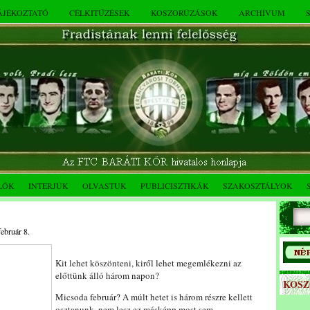
TÁJÉKOZTATÓ
CÉLKITŰZÉSEK
KOSZORÚZÁSOK
ARCHÍVUM
LÓK
INTERJÚK
OLVASTUK
PUBLICISZTIKÁK
SZAKOSZTÁLYOK
február 8.
Kit lehet köszönteni, kiről lehet megemlékezni az
előttünk álló három napon?
KOS
Micsoda február? A múlt hetet is három részre kellett
osztanunk, nem lesz ez másképp most sem.