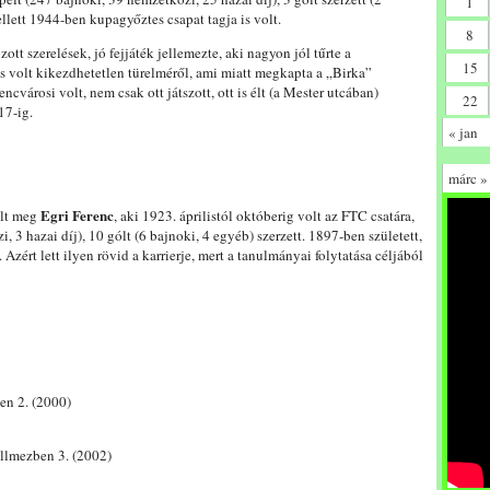
1
llett 1944-ben kupagyőztes csapat tagja is volt.
8
ott szerelések, jó fejjáték jellemezte, aki nagyon jól tűrte a
15
s volt kikezdhetetlen türelméről, ami miatt megkapta a „Birka”
ncvárosi volt, nem csak ott játszott, ott is élt (a Mester utcában)
22
17-ig.
« jan
márc »
Egri Ferenc
alt meg
, aki 1923. áprilistól októberig volt az FTC csatára,
 3 hazai díj), 10 gólt (6 bajnoki, 4 egyéb) szerzett. 1897-ben született,
ért lett ilyen rövid a karrierje, mert a tanulmányai folytatása céljából
en 2. (2000)
llmezben 3. (2002)