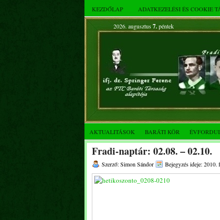
KEZDŐLAP
ADATKEZELÉSI ÉS COOKIE 
2026. augusztus
7.
péntek
AKTUALITÁSOK
BARÁTI KÖR
ÉVFORDU
Fradi-naptár: 02.08. – 02.10.
Szerző: Simon Sándor
Bejegyzés ideje: 2010. 