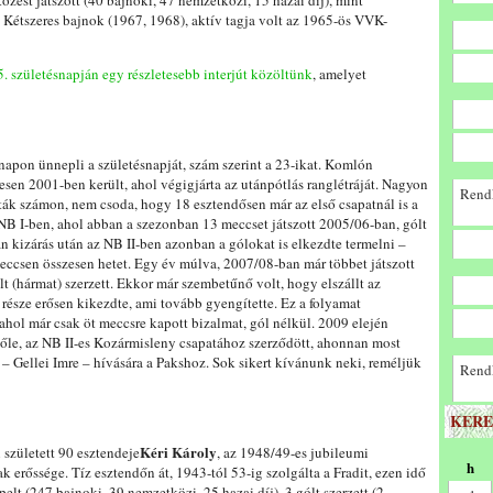
zést játszott (40 bajnoki, 47 nemzetközi, 15 hazai díj), mint
. Kétszeres bajnok (1967, 1968), aktív tagja volt az 1965-ös VVK-
5. születésnapján egy részletesebb interjút közöltünk
, amelyet
 napon ünnepli a születésnapját, szám szerint a 23-ikat. Komlón
esen 2001-ben került, ahol végigjárta az utánpótlás ranglétráját. Nagyon
Rendk
tták számon, nem csoda, hogy 18 esztendősen már az első csapatnál is a
B I-ben, ahol abban a szezonban 13 meccset játszott 2005/06-ban, gólt
n kizárás után az NB II-ben azonban a gólokat is elkezdte termelni –
eccsen összesen hetet. Egy év múlva, 2007/08-ban már többet játszott
t (hármat) szerzett. Ekkor már szembetűnő volt, hogy elszállt az
része erősen kikezdte, ami tovább gyengítette. Ez a folyamat
 ahol már csak öt meccsre kapott bizalmat, gól nélkül. 2009 elején
le, az NB II-es Kozármisleny csapatához szerződött, ahonnan most
e – Gellei Imre – hívására a Pakshoz. Sok sikert kívánunk neki, reméljük
Rendk
KERE
Kéri Károly
született 90 esztendeje
, az 1948/49-es jubileumi
h
 erőssége. Tíz esztendőn át, 1943-tól 53-ig szolgálta a Fradit, ezen idő
elt (247 bajnoki, 39 nemzetközi, 25 hazai díj), 3 gólt szerzett (2