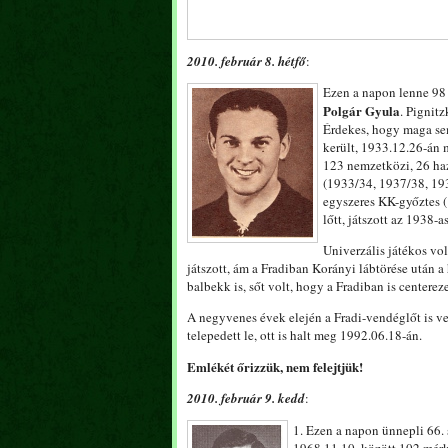
2010. február 8. hétfő
:
Ezen a napon lenne 98 
Polgár Gyula
. Pignitz
Érdekes, hogy maga sem
került, 1933.12.26-án 
123 nemzetközi, 26 haza
(1933/34, 1937/38, 19
egyszeres KK-győztes (
lőtt, játszott az 1938-a
Univerzális játékos vol
játszott, ám a Fradiban Korányi lábtörése után a 
balbekk is, sőt volt, hogy a Fradiban is centereze
A negyvenes évek elején a Fradi-vendéglőt is ve
telepedett le, ott is halt meg 1992.06.18-án.
Emlékét őrizzük, nem felejtjük!
2010. február 9. kedd
:
1. Ezen a napon ünnepli 66.