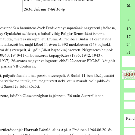
M
2010. február 8-től 10-ig
3
esztendős a harmincas évek Fradi-aranycsapatának nagyszerű játékosa,
10
Polgár Drumiként
ky Gyulaként született, a futballvilág
ismerte.
17
 tudta, miért és miképp lett Drumi. A Fradiba a Budai 11 csapatától
mutatkozott be, majd közel 11 éven át 392 mérkőzésen (243 bajnoki,
24
i díj) szerepelt, 41 gólt (30-at bajnokin) szerzett. Négyszeres bajnok
31
39/40, 1940/41), háromszoros kupagyőztes (1935, 1942, 1943),
1937). 26-szoros magyar válogatott, ebből 22-szer az FTC-ből, két gólt
s párizsi VB-döntőn is.
LEGU
t, pályafutása alatt hat poszton szerepelt. A Budai 11-ben középcsatárt
hátvédsorba tették, ami megtetszett neki, ott is maradt, volt jobb- és
tt Sárosi és Toldi között.
zette, később Olaszországban is játszott. ’56 után Ausztráliában
Rendk
Horváth László
Api
 születésnapját
, alias
. A Fradiban 1964.06.20. és