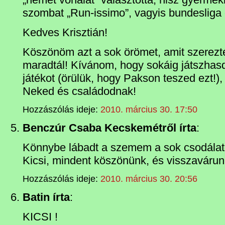
szombat „Run-issimo”, vagyis bundesliga 
Kedves Krisztián!
Köszönöm azt a sok örömet, amit szerezt
maradtál! Kívánom, hogy sokáig játszhas
játékot (örülük, hogy Pakson teszed ezt!)
Neked és családodnak!
Hozzászólás ideje:
2010. március 30. 17:50
Benczúr Csaba Kecskemétről írta
:
Könnybe lábadt a szemem a sok csodálatos
Kicsi, mindent köszönünk, és visszavárun
Hozzászólás ideje:
2010. március 30. 20:56
Batin írta
:
KICSI !