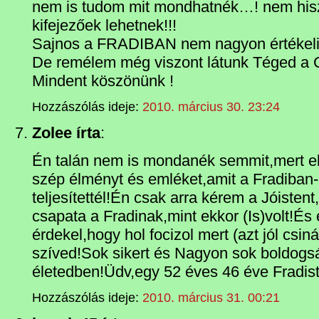
nem is tudom mit mondhatnék…! nem his
kifejezőek lehetnek!!!
Sajnos a FRADIBAN nem nagyon értékelik 
De remélem még viszont látunk Téged a 
Mindent köszönünk !
Hozzászólás ideje:
2010. március 30. 23:24
Zolee írta
:
Én talán nem is mondanék semmit,mert el
szép élményt és emléket,amit a Fradiban
teljesítettél!Én csak arra kérem a Jóistent
csapata a Fradinak,mint ekkor (Is)volt!És
érdekel,hogy hol focizol mert (azt jól csin
szíved!Sok sikert és Nagyon sok boldogsá
életedben!Üdv,egy 52 éves 46 éve Fradist
Hozzászólás ideje:
2010. március 31. 00:21