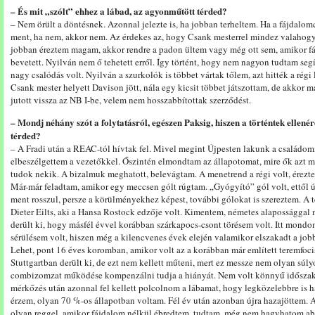
– És mit „szólt” ehhez a lábad, az agyonműtött térded?
– Nem örült a döntésnek. Azonnal jelezte is, ha jobban terheltem. Ha a fájdalomc
ment, ha nem, akkor nem. Az érdekes az, hogy Csank mesterrel mindez valahog
jobban éreztem magam, akkor rendre a padon ültem vagy még ott sem, amikor fá
bevetett. Nyilván nem ő tehetett erről. Így történt, hogy nem nagyon tudtam se
nagy csalódás volt. Nyilván a szurkolók is többet vártak tőlem, azt hitték a rég
Csank mester helyett Davison jött, nála egy kicsit többet játszottam, de akkor 
jutott vissza az NB I-be, velem nem hosszabbítottak szerződést.
– Mondj néhány szót a folytatásról, egészen Paksig, hiszen a történtek ellen
térded?
– A Fradi után a REAC-tól hívtak fel. Mivel megint Újpesten lakunk a családomm
elbeszélgettem a vezetőkkel. Őszintén elmondtam az állapotomat, mire ők azt mon
tudok nekik. A bizalmuk meghatott, belevágtam. A menetrend a régi volt, érezte
Már-már feladtam, amikor egy meccsen gólt rúgtam. „Gyógyító” gól volt, ettől ú
ment rosszul, persze a körülményekhez képest, további gólokat is szereztem. A té
Dieter Eilts, aki a Hansa Rostock edzője volt. Kimentem, németes alapossággal
derült ki, hogy másfél évvel korábban szárkapocs-csont törésem volt. Itt mondom
sérülésem volt, hiszen még a kilencvenes évek elején valamikor elszakadt a job
Lehet, pont 16 éves koromban, amikor volt az a korábban már említett teremfoci
Stuttgartban derült ki, de ezt nem kellett műteni, mert ez messze nem olyan súly
combizomzat működése kompenzálni tudja a hiányát. Nem volt könnyű idősza
mérkőzés után azonnal fel kellett polcolnom a lábamat, hogy legközelebbre is h
érzem, olyan 70 %-os állapotban voltam. Fél év után azonban újra hazajöttem. 
olyan reggel, amikor fájdalom nélkül ébredtem, tudtam, még nem hagyhatom abb