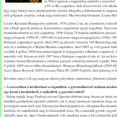
és Tibor egészen a napjainkig repítette a sorozato
a 95-ös BL-csapathoz. Sok résztvevővel volt alka
Egy nagy hiányt most sikerül pótolni, hiszen elfogadta a felkérésemet és megtisz
első góljának szerzője, sokak nagy kedvence. Mai beszélgetőtársam: Lisztes Kri
Lisztes Krisztián Budapesten született, 1976. július 2-án, ha a kerületet is néz
lett a Fradi igazolt játékosa, korosztályos csapatainak egyik legjobbja. Nem c
bemutatkozhatott az első csapatban. 1996 őszéig 79 bajnoki mérkőzést játszott,
magyar bajnok (1994-95, 1995-96) és kétszeres magyar kupagyőztes (1994, 199
Stuttgart csapatához igazolt, ahol 2001-ig játszott, összesen 109 Bundesliga m
tette át a székhelyét a Werder Bremen csapatához, ahol 2005-ig volt igazolt la
további 8 góllal. 2004-ben német bajnok és kupagyőztes a Bremen csapatával.
második volt, hiszen az elsőt 1997-ben a Stuttgart csapatával érte el. Az ezt köv
számára, hiszen Krisztiánnal a soraiban egészen a döntőig menetelt a gárda. M
9 góllal. 2005 óta további állomáshelyei: Borussia Mönchengladbach (2005-06
ősze), Hansa Rostock (2009 tavasza), Paksi FC (2009 őszétől), ahol jelenleg is f
Röviden ennyi volt egy nagyon sikeres pályafutás ismertetése, jöhetnek a kérdés
– A sorozatban a kérdéseimet a régmúlttal, a gyermekkorral szoktam kezden
egy kicsit a kezdetekről, a szüleidről, a gyerekéveidről!
– Sokan tudják, hogy Fradista szívem Újpesten dobbant meg, hiszen az itteni 
mindkét gyermekem ugyanitt született, azt is, hogy mennyire sajnálom, hogy ezt
beszélgetés nem erről szól. Édesanyám Sátoraljaújhelyen, édesapám Kecskeméte
kerültek, itt ismerkedtek meg és házasodtak össze. Én a második gyerek vagyok a
idősebb, mint én. Apu villamosmérnök volt, munkája során a Szovjetunióba kelle