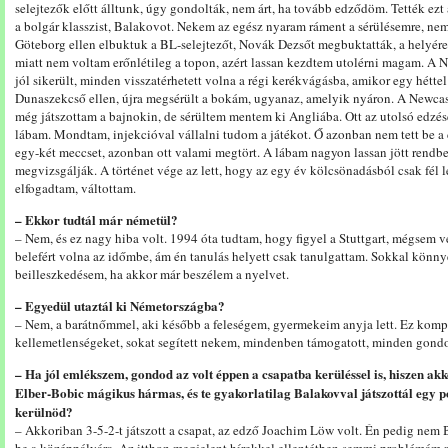
selejtezők előtt álltunk, úgy gondolták, nem árt, ha tovább edződöm. Tették ezt 
a bolgár klasszist, Balakovot. Nekem az egész nyaram ráment a sérülésemre, nem
Göteborg ellen elbuktuk a BL-selejtezőt, Novák Dezsőt megbuktatták, a helyére 
miatt nem voltam erőnlétileg a topon, azért lassan kezdtem utolérni magam. A N
jól sikerült, minden visszatérhetett volna a régi kerékvágásba, amikor egy hét
Dunaszekcső ellen, újra megsérült a bokám, ugyanaz, amelyik nyáron. A Newcast
még játszottam a bajnokin, de sérültem mentem ki Angliába. Ott az utolsó edzé
lábam. Mondtam, injekcióval vállalni tudom a játékot. Ő azonban nem tett be a
egy-két meccset, azonban ott valami megtört. A lábam nagyon lassan jött rendbe, 
megvizsgálják. A történet vége az lett, hogy az egy év kölcsönadásból csak fél le
elfogadtam, váltottam.
– Ekkor tudtál már németül?
– Nem, és ez nagy hiba volt. 1994 óta tudtam, hogy figyel a Stuttgart, mégsem 
belefért volna az időmbe, ám én tanulás helyett csak tanulgattam. Sokkal könny
beilleszkedésem, ha akkor már beszélem a nyelvet.
– Egyedül utaztál ki Németországba?
– Nem, a barátnőmmel, aki később a feleségem, gyermekeim anyja lett. Ez komp
kellemetlenségeket, sokat segített nekem, mindenben támogatott, minden gond
– Ha jól emlékszem, gondod az volt éppen a csapatba kerüléssel is, hiszen akk
Elber-Bobic mágikus hármas, és te gyakorlatilag Balakovval játszottál egy p
kerülnöd?
– Akkoriban 3-5-2-t játszott a csapat, az edző Joachim Löw volt. Én pedig nem