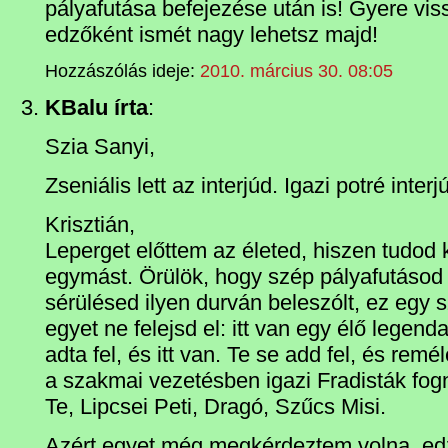
pályafutása befejezése után is! Gyere viss
edzőként ismét nagy lehetsz majd!
Hozzászólás ideje:
2010. március 30. 08:05
KBalu írta
:
Szia Sanyi,
Zseniális lett az interjúd. Igazi potré inter
Krisztián,
Leperget előttem az életed, hiszen tudod k
egymást. Örülök, hogy szép pályafutásod l
sérülésed ilyen durván beleszólt, ez egy 
egyet ne felejsd el: itt van egy élő legend
adta fel, és itt van. Te se add fel, és rem
a szakmai vezetésben igazi Fradisták fogn
Te, Lipcsei Peti, Dragó, Szűcs Misi.
Azért egyet még megkérdeztem volna, e