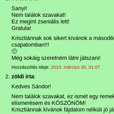
Sanyi!
Nem találok szavakat!
Ez megint zseniális lett!
Gratula!
Krisztiánnak sok sikert kívánok a másod
csapatomban!!!
🙂
Még sokáig szeretném látni játszani!
Hozzászólás ideje:
2010. március 30. 01:07
zöldi írta
:
Kedves Sándor!
Nem találok szavakat, ez ismét egy rem
elismerésem és KÖSZÖNÖM!
Krisztiánnak kívánok fájdalom nélküli jó já