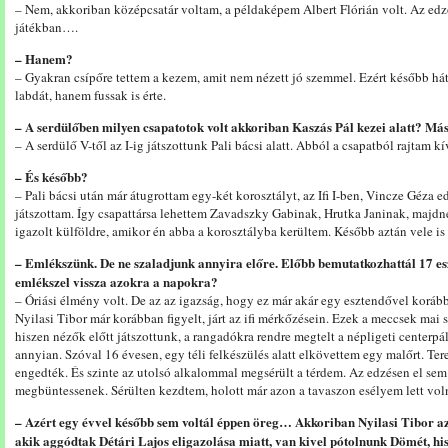
– Nem, akkoriban középcsatár voltam, a példaképem Albert Flórián volt. Az edző
játékban….
– Hanem?
– Gyakran csípőre tettem a kezem, amit nem nézett jó szemmel. Ezért később hátr
labdát, hanem fussak is érte.
– A serdülőben milyen csapatotok volt akkoriban Kaszás Pál kezei alatt? Másb
– A serdülő V-től az I-ig játszottunk Pali bácsi alatt. Abból a csapatból rajtam k
– És később?
– Pali bácsi után már átugrottam egy-két korosztályt, az Ifi I-ben, Vincze Géza 
játszottam. Így csapattársa lehettem Zavadszky Gabinak, Hrutka Janinak, majdn
igazolt külföldre, amikor én abba a korosztályba kerültem. Később aztán vele is 
– Emlékszünk. De ne szaladjunk annyira előre. Előbb bemutatkozhattál 17 es
emlékszel vissza azokra a napokra?
– Óriási élmény volt. De az az igazság, hogy ez már akár egy esztendővel korábba
Nyilasi Tibor már korábban figyelt, járt az ifi mérkőzésein. Ezek a meccsek mai
hiszen nézők előtt játszottunk, a rangadókra rendre megtelt a népligeti centerp
annyian. Szóval 16 évesen, egy téli felkészülés alatt elkövettem egy malőrt. Te
engedték. És szinte az utolsó alkalommal megsérült a térdem. Az edzésen el se
megbüntessenek. Sérülten kezdtem, holott már azon a tavaszon esélyem lett vol
– Azért egy évvel később sem voltál éppen öreg… Akkoriban Nyilasi Tibor a
akik aggódtak Détári Lajos eligazolása miatt, van kivel pótolnunk Dömét, hi