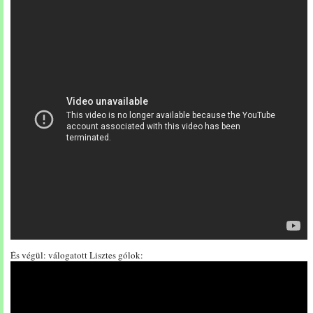
És végül: válogatott Lisztes gólok: