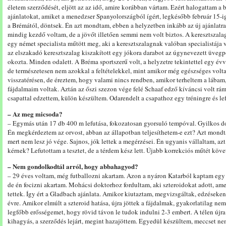
életem szerződését, eljött az az idő, amire korábban vártam. Ezért halogattam a 
ajánlatokat, amiket a menedzser Spanyolországból ígért, legkésőbb február 15-
a Brémától, döntsek. Én azt mondtam, ebben a helyzetben inkább az új ajánlatra
mindig kezdő voltam, de a jövőt illetően semmi nem volt biztos. A keresztszal
egy német specialista műtött meg, aki a keresztszalagnak valóban specialistája vo
az elszakadó keresztszalag kiszakított egy jókora darabot az úgynevezett üveg
okozta. Minden odalett. A Bréma sportszerű volt, a helyzetre tekintettel egy év
de természetesen nem azokkal a feltételekkel, mint amikor még egészséges volt
visszatérésen, de éreztem, hogy valami nincs rendben, amikor terheltem a lábam,
fájdalmaim voltak. Aztán az őszi szezon vége felé Schaaf edző kíváncsi volt rá
csapattal edzettem, külön készültem. Odarendelt a csapathoz egy tréningre és le
– Az meg micsoda?
– Egymás után 17 db 400 m lefutása, fokozatosan gyorsuló tempóval. Gyilkos do
Én megkérdeztem az orvost, abban az állapotban teljesíthetem-e ezt? Azt mondta
mert nem lesz jó vége. Sajnos, jók lettek a megérzései. Én ugyanis vállaltam, az
kérnek? Lefutottam a tesztet, de a térdem kész lett. Újabb korrekciós műtét követ
– Nem gondolkodtál arról, hogy abbahagyod?
– 29 éves voltam, még futballozni akartam. Azon a nyáron Katarból kaptam egy 
de én focizni akartam. Mohácsi doktorhoz fordultam, aki szteroidokat adott, 
tettek. Így ért a Gladbach ajánlata. Amikor kiutaztam, megvizsgáltak, edzések
évre. Amikor elmúlt a szteroid hatása, újra jöttek a fájdalmak, gyakorlatilag nem
legfőbb erősségemet, hogy rövid távon le tudok indulni 2-3 embert. A télen újr
kihagyás, a szerződés lejárt, megint hazajöttem. Egyedül készültem, meccset ne