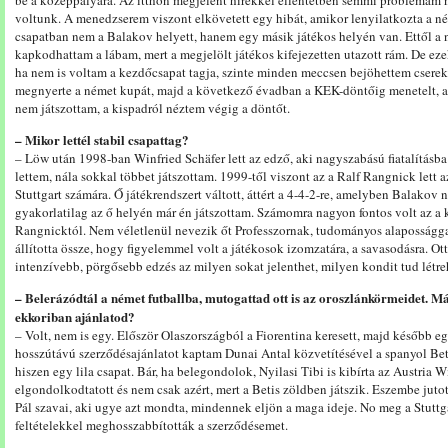
be a középpályára. Az itthon megjelent hírekkel ellentétben semmi problémám 
voltunk. A menedzserem viszont elkövetett egy hibát, amikor lenyilatkozta a n
csapatban nem a Balakov helyett, hanem egy másik játékos helyén van. Ettől a 
kapkodhattam a lábam, mert a megjelölt játékos kifejezetten utazott rám. De eze
ha nem is voltam a kezdőcsapat tagja, szinte minden meccsen bejöhettem csereké
megnyerte a német kupát, majd a következő évadban a KEK-döntőig menetelt, ami
nem játszottam, a kispadról néztem végig a döntőt.
– Mikor lettél stabil csapattag?
– Löw után 1998-ban Winfried Schäfer lett az edző, aki nagyszabású fiatalításb
lettem, nála sokkal többet játszottam. 1999-től viszont az a Ralf Rangnick lett a
Stuttgart számára. Ő játékrendszert váltott, áttért a 4-4-2-re, amelyben Balakov 
gyakorlatilag az ő helyén már én játszottam. Számomra nagyon fontos volt az a 
Rangnicktól. Nem véletlenül nevezik őt Professzornak, tudományos alaposságga
állította össze, hogy figyelemmel volt a játékosok izomzatára, a savasodásra. O
intenzívebb, pörgősebb edzés az milyen sokat jelenthet, milyen kondit tud létre
– Belerázódtál a német futballba, mutogattad ott is az oroszlánkörmeidet. Más
ekkoriban ajánlatod?
– Volt, nem is egy. Először Olaszországból a Fiorentina keresett, majd később e
hosszútávú szerződésajánlatot kaptam Dunai Antal közvetítésével a spanyol Beti
hiszen egy lila csapat. Bár, ha belegondolok, Nyilasi Tibi is kibírta az Austria 
elgondolkodtatott és nem csak azért, mert a Betis zöldben játszik. Eszembe juto
Pál szavai, aki ugye azt mondta, mindennek eljön a maga ideje. No meg a Stuttg
feltételekkel meghosszabbították a szerződésemet.