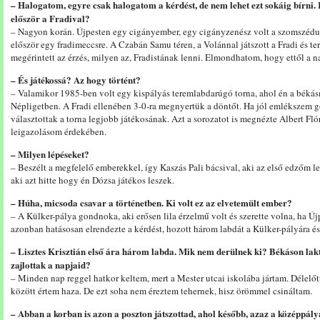
– Halogatom, egyre csak halogatom a kérdést, de nem lehet ezt sokáig bírni. I
először a Fradival?
– Nagyon korán. Újpesten egy cigányember, egy cigányzenész volt a szomszédu
először egy fradimeccsre. A Czabán Samu téren, a Volánnal játszott a Fradi és 
megérintett az érzés, milyen az, Fradistának lenni. Elmondhatom, hogy ettől a n
– És játékossá? Az hogy történt?
– Valamikor 1985-ben volt egy kispályás teremlabdarúgó torna, ahol én a békásm
Népligetben. A Fradi ellenében 3-0-ra megnyertük a döntőt. Ha jól emlékszem gó
választottak a torna legjobb játékosának. Azt a sorozatot is megnézte Albert Flóri
leigazolásom érdekében.
– Milyen lépéseket?
– Beszélt a megfelelő emberekkel, így Kaszás Pali bácsival, aki az első edzőm let
aki azt hitte hogy én Dózsa játékos leszek.
– Húha, micsoda csavar a történetben. Ki volt ez az elvetemült ember?
– A Külker-pálya gondnoka, aki erősen lila érzelmű volt és szerette volna, ha Új
azonban hatásosan elrendezte a kérdést, hozott három labdát a Külker-pályára és
– Lisztes Krisztián első ára három labda. Mik nem derülnek ki? Békáson lakt
zajlottak a napjaid?
– Minden nap reggel hatkor keltem, mert a Mester utcai iskolába jártam. Délelőtt 
között értem haza. De ezt soha nem éreztem tehernek, hisz örömmel csináltam.
– Abban a korban is azon a poszton játszottad, ahol később, azaz a középpál