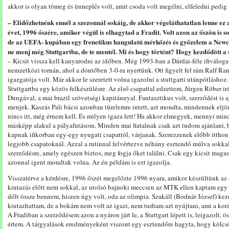
akkor is olyan tömeg és ünneplés volt, amit csoda volt megélni, elfeledni pedig
– Elidőzhetnénk ennél a szezonnál sokáig, de akkor végeláthatatlan lenne ez 
évet, 1996 őszére, amikor végül is elhagytad a Fradit. Volt azon az őszön is s
de az UEFA- kupában egy frenetikus hangulatú mérkőzés és győzelem a Newcas
ne menj még Stuttgartba, de te mentél. Mi és hogy történt? Hogy kezdődött a 
– Kicsit vissza kell kanyarodni az időben. Még 1993-ban a Dárdai-féle ifiválog
nemzetközi tornán, ahol a döntőben 3-0-ra nyertünk. Ott figyelt fel rám Ralf Ran
igazgatója volt. Már akkor le szeretett volna igazolni a stuttgarti utánpótláshoz
Stuttgartba egy közös felkészülésre. Az első csapattal edzettem, Jürgen Röber irá
Dungával, a mai brazil szövetségi kapitánnyal. Fantasztikus volt, szerződést is a
menjek. Kaszás Pali bácsi azonban türelemre intett, azt mondta, mindennek elj
nincs itt, még érnem kell. És milyen igaza lett! Ha akkor elmegyek, mennyi min
másképp alakul a pályafutásom. Minden mai fiatalnak csak azt tudom ajánlani, b
kapnak ifikorban egy-egy nyugati csapattól, várjanak. Szerezzenek előbb itthon
legjobb csapatoknál. Azzal a rutinnal felvértezve néhány esztendő múlva sokkal
szerződésre, amely egészen biztos, meg fogja őket találni. Csak egy kicsit magas
azonnal igent mondtak volna. Az én példám is ezt igazolja.
Visszatérve a kérdésre, 1996 őszét megelőzte 1996 nyara, amikor készültünk az 
kiutazás előtt nem sokkal, az utolsó bajnoki meccsen az MTK ellen kaptam egy 
dőlt össze bennem, hiszen úgy volt, oda az olimpia. Szakáll (Bodnár József) kez
kiutazhattam, de a bokám nem volt az igazi, nem tudtam azt nyújtani, ami a korá
A Fradiban a szerződésem azon a nyáron járt le, a Stuttgart lépett is, leigazolt, 
értem. A tárgyalások eredményeként viszont egy esztendőre hagyta, hogy kölcs