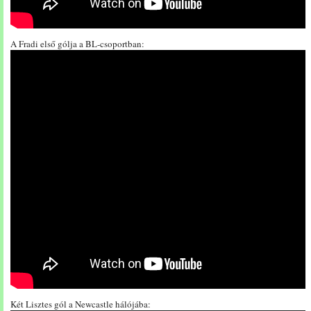
A Fradi első gólja a BL-csoportban:
Két Lisztes gól a Newcastle hálójába: