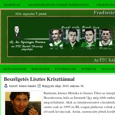
KEZDŐLAP
ADATKEZELÉSI ÉS COOKIE TÁJÉKOZTATÓ
CÉLKITŰZÉ
2026. augusztus
7.
péntek
AKTUALITÁSOK
BARÁTI KÖR
ÉVFORDULÓK
INTERJÚK
OLVAST
Beszélgetés Lisztes Krisztiánnal
Szerző: Simon Sándor
Bejegyzés ideje: 2010. március 30.
Barátaim, Istenes Mónika és Istenes Tibor az interjú
Hozzáteszem, hála az Istennek! Így még több embert
megszólaltatni. Akik az interjúsorozatot a kezdetek
szinte csak az 1995-ös BL-csapat játékosai voltak a
olvasók kíváncsiak. Aztán, szerencsére jöttek korá