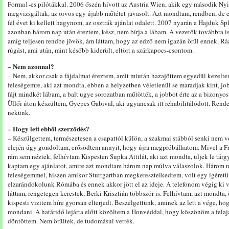
Forma1-es pilótákkal. 2006 őszén hívott az Austria Wien, akik egy második Ny
megvizsgáltak, az orvos egy újabb műtétet javasolt. Azt mondtam, rendben, de e
fél évet ki kellett hagynom, az osztrák ajánlat odalett. 2007 nyarán a Hajduk Sp
azonban három nap után éreztem, kész, nem bírja a lábam. A vezetők továbbra is
amíg teljesen rendbe jövök, ám láttam, hogy az edző nem igazán örül ennek. R
rúgást, ami után, mint később kiderült, eltört a szárkapocs-csontom.
– Nem azonnal?
– Nem, akkor csak a fájdalmat éreztem, amit miután hazajöttem egyedül kezelte
feleségemre, aki azt mondta, ebben a helyzetben véletlenül se maradjak kint, jo
fájt mindkét lábam, a balt ugye sorozatban műtötték, a jobbot érte az a bizonyo
Üllői úton készültem, Gyepes Gabival, aki ugyancsak itt rehabilitálódott. Rend
nekünk.
– Hogy lett ebből szerződés?
– Készülgettem, természetesen a csapattól külön, a szakmai stábból senki nem v
elején úgy gondoltam, erősödtem annyit, hogy újra megpróbálhatom. Mivel a F
rám sem néztek, felhívtam Kispesten Supka Attilát, aki azt mondta, üljek le tár
kaptam egy ajánlatot, amire azt mondtam három nap múlva válaszolok. Három 
feleségemmel, hiszen amikor Stuttgartban megkeresztelkedtem, volt egy ígéret
elzarándokolunk Rómába és ennek akkor jött el az ideje. A telefonom végig ki 
láttam, rengetegen kerestek, Berki Krisztián többször is. Felhívtam, azt mondta, 
kispesti vizitem híre gyorsan elterjedt. Beszélgettünk, aminek az lett a vége, 
mondani. A határidő lejárta előtt közöltem a Honvéddal, hogy köszönöm a felajá
döntöttem. Nem örültek, de tudomásul vették.