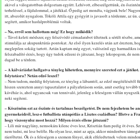
akivel a válogatottban dolgoztam együtt. Lehívott, elbeszélgettünk, én őszinté
terheléssel, a fájdalommal, a játékkal. Ő pedig azt mondta, vágjunk bele! Nagyon
itt, abszolút nyugalom. Tököli Attila egy gyógyírt is javasolt a térdemre, az ún.
segített, amikor hasfalproblémái voltak.
– Na, erről sem hallottam még! Ez hogy működik?
– Távol-keleti módszer, egy felszívódó cérnadarabot ültetnek a sérült részbe, 
stimulálja az akupunktúrás pontokat. Az első ilyen kezelés után azt éreztem, hog
meglepően sokáig tartott. Aztán kaptam még egyet, valószínű egy harmadikra i
felszabadító érzés, hogy úgy tudok edzeni és játszani, hogy lekopogom, de nem
dagad be a térdem.
– A kálváriádat hallgatva tényleg hihetetlen, mennyire szereted ezt a játéko
folytatásra? Netán edző leszel?
– Nem tudom, meddig folytatom, ez tényleg a lábamtól, az edző megítélésétől f
hiszen szereztem annyi tapasztalatot a pályafutásom során, amit esetleg tovább 
kávéház is, ahol ugyancsak van tennivaló, jelenleg a feleségem vállán nyugszik
neki segíteni.
– Köszönöm ezt az őszinte és tartalmas beszélgetést. De nem fejezhetem be an
gyermekeidről, lesz-e futballista utánpótlás a Lisztes családban? Illetve a Fra
hogy viszonyulsz most hozzá? Milyen érzés ellene játszani?
– Lili már nagylány, nemsokára kilenc éves lesz, Krisztián fiam pedig öt éves. S
nem tudni, mi lesz belőle. Ha olyan lesz, mint az apja, akkor mindenben támo
ráerőltetni. Ők és a feleségem a szemem fényei, akik elfeledtetnek velem minden 