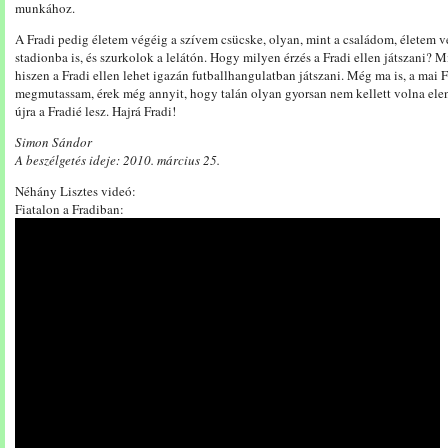
munkához.
A Fradi pedig életem végéig a szívem csücske, olyan, mint a családom, életem 
stadionba is, és szurkolok a lelátón. Hogy milyen érzés a Fradi ellen játszani? 
hiszen a Fradi ellen lehet igazán futballhangulatban játszani. Még ma is, a mai F
megmutassam, érek még annyit, hogy talán olyan gyorsan nem kellett volna elen
újra a Fradié lesz. Hajrá Fradi!
Simon Sándor
A beszélgetés ideje: 2010. március 25.
Néhány Lisztes videó:
Fiatalon a Fradiban: