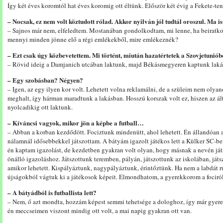
Így két éves koromtól hat éves koromig ott éltünk. Először két évig a Fekete-ten
– Nocsak, ez nem volt köztudott rólad. Akkor nyilván jól tudtál oroszul. Ma 
– Sajnos már nem, elfeledtem. Mostanában gondolkodtam, mi lenne, ha beiratk
mennyi minden jönne elő a régi emlékekből, mire emlékeznék?
– Ezt csak úgy közbevetettem. Mi történt, miután hazatértetek a Szovjetuniób
– Rövid ideig a Damjanich utcában laktunk, majd Békásmegyeren kaptunk lakás
– Egy szobásban? Négyen?
– Igen, az egy ilyen kor volt. Lehetett volna reklamálni, de a szüleim nem oly
meghalt, így hárman maradtunk a lakásban. Hosszú korszak volt ez, hiszen az ál
nyolcadikig ott laktunk.
– Kíváncsi vagyok, mikor jön a képbe a futball…
– Abban a korban kezdődött. Fociztunk mindenütt, ahol lehetett. Én állandóan
nálamnál idősebbekkel játszottam. A bátyám igazolt játékos lett a Külker SC-be
én kaptam igazolást, de kezdetben gyakran volt olyan, hogy másnak a nevén ját
önálló igazoláshoz. Játszottunk teremben, pályán, játszottunk az iskolában, játs
amikor lehetett. Kispályáztunk, nagypályáztunk, érintőztünk. Ha nem a labdát 
újságokból vágtuk ki a játékosok képeit. Elmondhatom, a gyerekkorom a fociról
– A bátyádból is futballista lett?
– Nem, ő azt mondta, hozzám képest semmi tehetsége a dologhoz, így már gyere
én meccseimen viszont mindig ott volt, a mai napig gyakran ott van.