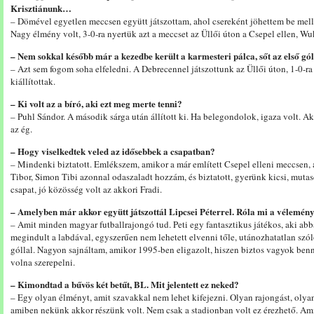
Krisztiánunk…
– Dömével egyetlen meccsen együtt játszottam, ahol csereként jöhettem be mell
Nagy élmény volt, 3-0-ra nyertük azt a meccset az Üllői úton a Csepel ellen, W
– Nem sokkal később már a kezedbe került a karmesteri pálca, sőt az első gó
– Azt sem fogom soha elfeledni. A Debrecennel játszottunk az Üllői úton, 1-0-ra
kiállítottak.
– Ki volt az a bíró, aki ezt meg merte tenni?
– Puhl Sándor. A második sárga után állított ki. Ha belegondolok, igaza volt. 
az ég.
– Hogy viselkedtek veled az idősebbek a csapatban?
– Mindenki biztatott. Emlékszem, amikor a már említett Csepel elleni meccsen, 
Tibor, Simon Tibi azonnal odaszaladt hozzám, és biztatott, gyerünk kicsi, mutas
csapat, jó közösség volt az akkori Fradi.
– Amelyben már akkor együtt játszottál Lipcsei Péterrel. Róla mi a vélemén
– Amit minden magyar futballrajongó tud. Peti egy fantasztikus játékos, aki abb
megindult a labdával, egyszerűen nem lehetett elvenni tőle, utánozhatatlan szól
góllal. Nagyon sajnáltam, amikor 1995-ben eligazolt, hiszen biztos vagyok be
volna szerepelni.
– Kimondtad a bűvös két betűt, BL. Mit jelentett ez neked?
– Egy olyan élményt, amit szavakkal nem lehet kifejezni. Olyan rajongást, olyan s
amiben nekünk akkor részünk volt. Nem csak a stadionban volt ez érezhető. Amik