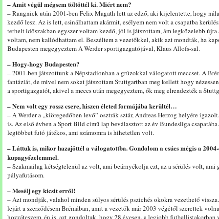
– Amit végül mégsem töltöttél ki. Miért nem?
– Rangnick után 2001-ben Felix Magath lett az edző, aki kijelentette, hogy nála
kezdő lesz. Az is lett, csinálhattam akármit, esélyem nem volt a csapatba kerülé
terhelt időszakban egyszer voltam kezdő, jól is játszottam, ám legközelebb újr
voltam, nem kallódhattam el. Beszéltem a vezetőkkel, akik azt mondták, ha kap
Budapesten megegyeztem A Werder sportigazgatójával, Klaus Allofs-sal.
– Hogy-hogy Budapesten?
– 2001-ben játszottunk a Népstadionban a grúzokkal válogatott meccset. A Br
fantáziát, de mivel nem sokat játszottam Stuttgartban meg kellett hogy nézess
a sportigazgatót, akivel a meccs után megegyeztem, ők meg elrendezték a Stuttga
– Nem volt egy rossz csere, hiszen életed formájába kerültél…
– A Werder a „kiöregedőben levő” osztrák sztár, Andreas Herzog helyére igazolt
is. Az első évben a Sport Bild című lap beválasztott az év Bundesliga csapatába
legtöbbet futó játékos, ami számomra is hihetetlen volt.
– Láttuk is, mikor hazajöttél a válogatottba. Gondolom a csúcs mégis a 2004-
kupagyőzelemmel.
– Szakmailag kétségtelenül az volt, ami beárnyékolja ezt, az a sérülés volt, ami 
pályafutásom.
– Mesélj egy kicsit erről!
– Azt mondják, valahol minden súlyos sérülés pszichés okokra vezethető vissza.
lejárt a szerződésem Brémában, amit a vezetők már 2003 végétől szerettek vol
hozzáteszem, én is, azt gondoltuk, hogy 28 évesen, a legjobb futballistakorb