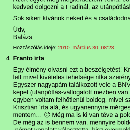
kedved dolgozni a Fradinál, az utánpótlá
Sok sikert kívánok neked és a családodna
Üdv,
Balázs
Hozzászólás ideje:
2010. március 30. 08:23
Franto írta
:
Egy élmény olvasni ezt a beszélgetést! K
lett mivel kivételes tehetsége ritka szerén
Egyszer nagyapám találkozott vele a BNV-
képet (utánpótlás-vállogatott mezben van raj
egyben voltam felhőtlenül boldog, mivel 
Krisztián írta alá, és ugyanennyire mérge
mentem… 🙂 Még ma is ki van téve a p
De még az is bennem van, mennyire boldo
„német vonalat” választotta, hisz gyerme