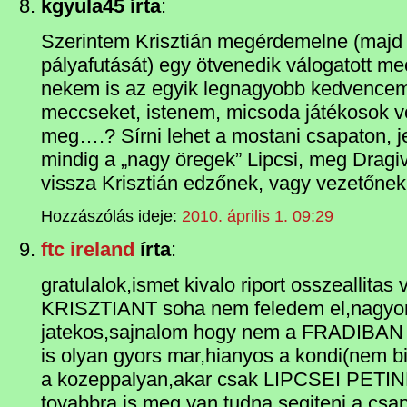
kgyula45 írta
:
Szerintem Krisztián megérdemelne (majd 
pályafutását) egy ötvenedik válogatott m
nekem is az egyik legnagyobb kedvencem
meccseket, istenem, micsoda játékosok vo
meg….? Sírni lehet a mostani csapaton,
mindig a „nagy öregek” Lipcsi, meg Dragiv
vissza Krisztián edzőnek, vagy vezetőnek
Hozzászólás ideje:
2010. április 1. 09:29
ftc ireland
írta
:
gratulalok,ismet kivalo riport osszeallita
KRISZTIANT soha nem feledem el,nagyon
jatekos,sajnalom hogy nem a FRADIBAN r
is olyan gyors mar,hianyos a kondi(nem bi
a kozeppalyan,akar csak LIPCSEI PETIN
tovabbra is meg van,tudna segiteni a csa