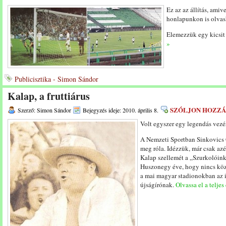
Ez az az állítás, ami
honlapunkon is olvas
Elemezzük egy kicsit e
»
Publicisztika - Simon Sándor
Kalap, a fruttiárus
SZÓLJON HOZZÁ
Szerző: Simon Sándor
Bejegyzés ideje: 2010. április 8.
Volt egyszer egy legendás vezér
A Nemzeti Sportban Sinkovics 
meg róla. Idézzük, már csak azé
Kalap szellemét a „Szurkolóin
Huszonegy éve, hogy nincs köz
a mai magyar stadionokban az i
újságírónak.
Olvassa el a teljes