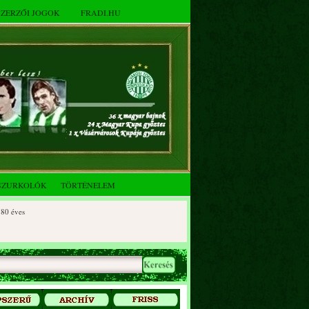
SZERZŐI JOGOK
FRADI.HU
SZURKOLÓK
TÖRTÉNELEM
es
ves