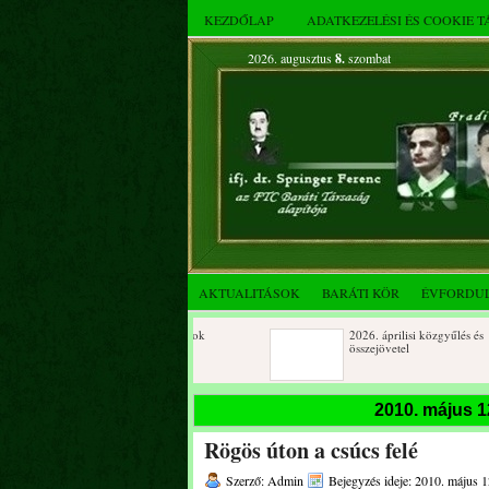
KEZDŐLAP
ADATKEZELÉSI ÉS COOKIE 
2026. augusztus
8.
szombat
AKTUALITÁSOK
BARÁTI KÖR
ÉVFORDU
Születésnapi koszorúzások
2026. áprilisi közgyűlés és
összejövetel
2025. decemberi évzáró
Születésnapi koszorúzások
2010. május 1
összejövetel
Rögös úton a csúcs felé
Albert Flórián sírjának
Az FTC Baráti Kör 2025. október
megkoszorúzása
összejövetel
Szerző: Admin
Bejegyzés ideje: 2010. május 1