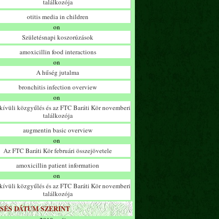
találkozója
otitis media in children
on
Születésnapi koszorúzások
amoxicillin food interactions
on
A hűség jutalma
bronchitis infection overview
on
ívüli közgyűlés és az FTC Baráti Kör novemberi
találkozója
augmentin basic overview
on
Az FTC Baráti Kör februári összejövetele
amoxicillin patient information
on
ívüli közgyűlés és az FTC Baráti Kör novemberi
találkozója
SÉS DÁTUM SZERINT