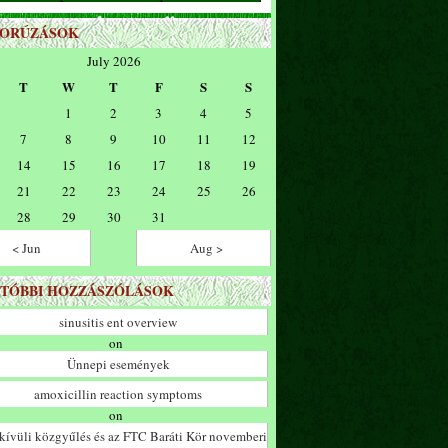
ZORÚZÁSOK
July 2026
T
W
T
F
S
S
1
2
3
4
5
7
8
9
10
11
12
14
15
16
17
18
19
21
22
23
24
25
26
28
29
30
31
< Jun
Aug >
TÓBBI HOZZÁSZÓLÁSOK
sinusitis ent overview
on
Ünnepi események
amoxicillin reaction symptoms
on
ívüli közgyűlés és az FTC Baráti Kör novemberi