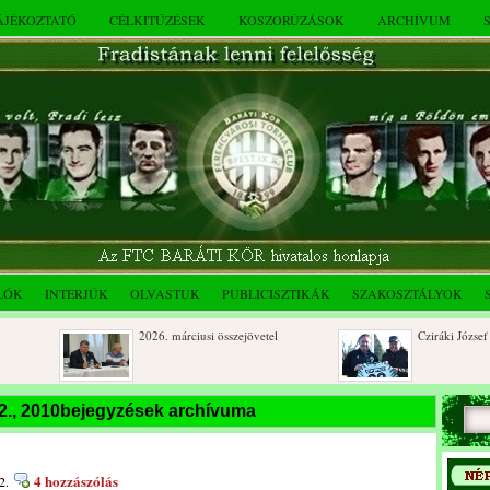
TÁJÉKOZTATÓ
CÉLKITŰZÉSEK
KOSZORÚZÁSOK
ARCHÍVUM
LÓK
INTERJÚK
OLVASTUK
PUBLICISZTIKÁK
SZAKOSZTÁLYOK
2026. márciusi összejövetel
Cziráki József 80 év
Rendkívüli közgyűlés és a 2025.
Dálnoki József 90 é
2., 2010bejegyzések archívuma
novemberi összejövetel
i
4 hozzászólás
2.