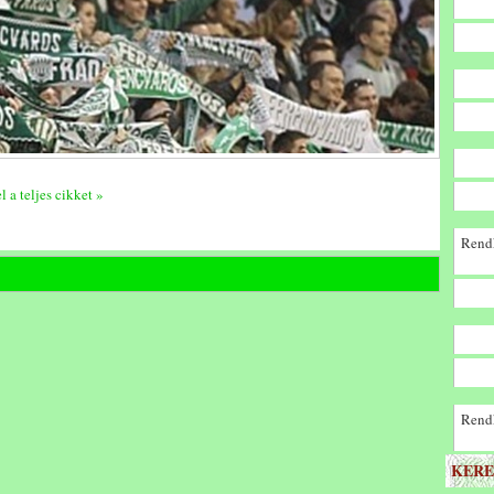
l a teljes cikket »
Rendk
Rendk
KERE