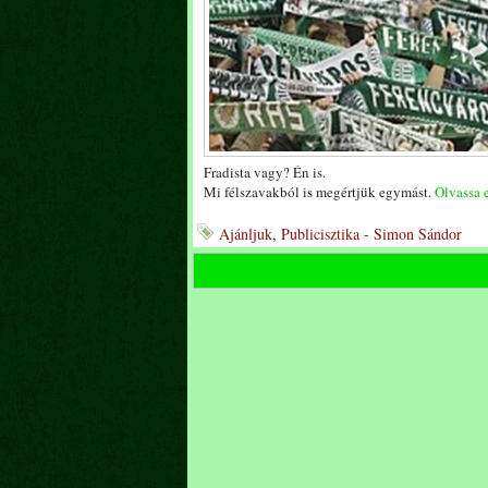
Fradista vagy? Én is.
Mi félszavakból is megértjük egymást.
Olvassa e
Ajánljuk
,
Publicisztika - Simon Sándor