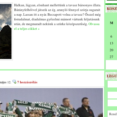
Halkan, lágyan, elsuhant mellettünk a tavasz bársonyos illata.
KOS
Bárányfelhőivel játszik az ég, aranyló fénnyel szórja sugarait
a nap. Lassan itt a nyár. Becsapott volna a tavasz? Ősszel még
forradalmat, diadalmas győzelmi mámort vártunk feljutásunk
M
után, de megmaradt nekünk a szürke középszerűség.
Olvassa
el a teljes cikket »
6
13
20
27
LEGU
7 hozzászólás
május 12.
Rendk