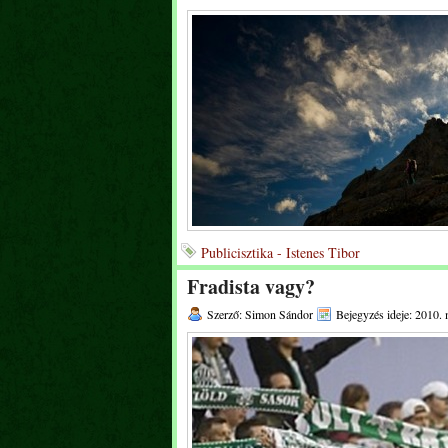
Publicisztika - Istenes Tibor
Fradista vagy?
Szerző: Simon Sándor
Bejegyzés ideje: 2010. 