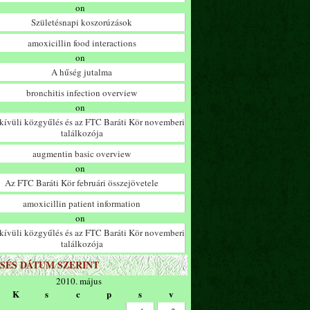
on
Születésnapi koszorúzások
amoxicillin food interactions
on
A hűség jutalma
bronchitis infection overview
on
ívüli közgyűlés és az FTC Baráti Kör novemberi
találkozója
augmentin basic overview
on
Az FTC Baráti Kör februári összejövetele
amoxicillin patient information
on
ívüli közgyűlés és az FTC Baráti Kör novemberi
találkozója
SÉS DÁTUM SZERINT
2010. május
K
s
c
p
s
v