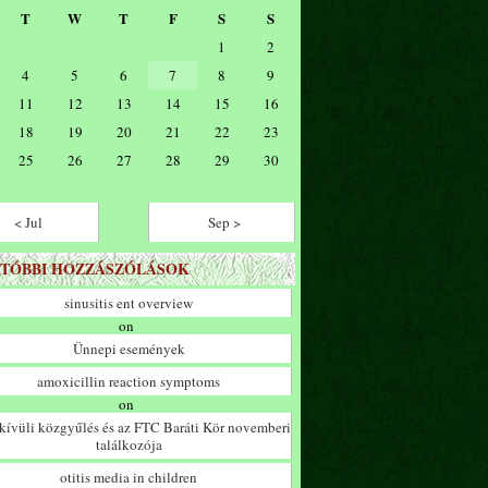
T
W
T
F
S
S
1
2
4
5
6
7
8
9
11
12
13
14
15
16
18
19
20
21
22
23
25
26
27
28
29
30
< Jul
Sep >
TÓBBI HOZZÁSZÓLÁSOK
sinusitis ent overview
on
Ünnepi események
amoxicillin reaction symptoms
on
ívüli közgyűlés és az FTC Baráti Kör novemberi
találkozója
otitis media in children