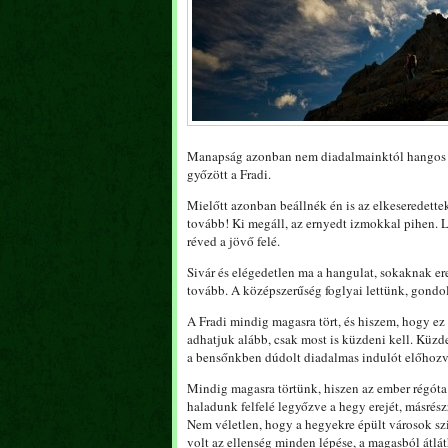
Manapság azonban nem diadalmainktól hangos a m
győzött a Fradi.
Mielőtt azonban beállnék én is az elkeseredette
tovább! Ki megáll, az ernyedt izmokkal pihen. Le
réved a jövő felé.
Sivár és elégedetlen ma a hangulat, sokaknak er
tovább. A középszerűség foglyai lettünk, gondo
A Fradi mindig magasra tört, és hiszem, hogy ez
adhatjuk alább, csak most is küzdeni kell. Küzde
a bensőnkben dúdolt diadalmas indulót előhozva
Mindig magasra törtünk, hiszen az ember régóta
haladunk felfelé legyőzve a hegy erejét, másrészr
Nem véletlen, hogy a hegyekre épült városok szi
volt az ellenség minden lépése, a magasból átlá