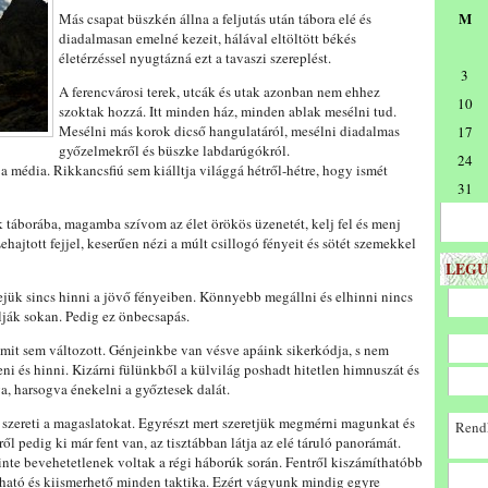
M
Más csapat büszkén állna a feljutás után tábora elé és
diadalmasan emelné kezeit, hálával eltöltött békés
életérzéssel nyugtázná ezt a tavaszi szereplést.
3
A ferencvárosi terek, utcák és utak azonban nem ehhez
10
szoktak hozzá. Itt minden ház, minden ablak mesélni tud.
Mesélni más korok dicső hangulatáról, mesélni diadalmas
17
győzelmekről és büszke labdarúgókról.
24
édia. Rikkancsfiú sem kiálltja világgá hétről-hétre, hogy ismét
31
k táborába, magamba szívom az élet örökös üzenetét, kelj fel és menj
hajtott fejjel, keserűen nézi a múlt csillogó fényeit és sötét szemekkel
LEGU
ejük sincs hinni a jövő fényeiben. Könnyebb megállni és elhinni nincs
lják sokan. Pedig ez önbecsapás.
 mit sem változott. Génjeinkbe van vésve apáink sikerkódja, s nem
ni és hinni. Kizárni fülünkből a külvilág poshadt hitetlen himnuszát és
, harsogva énekelni a győztesek dalát.
 szereti a magaslatokat. Egyrészt mert szeretjük megmérni magunkat és
Rendk
ől pedig ki már fent van, az tisztábban látja az elé táruló panorámát.
nte bevehetetlenek voltak a régi háborúk során. Fentről kiszámíthatóbb
tható és kiismerhető minden taktika. Ezért vágyunk mindig egyre