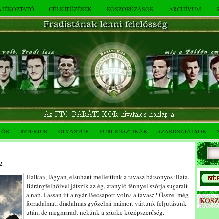
TÁJÉKOZTATÓ
CÉLKITŰZÉSEK
KOSZORÚZÁSOK
ARCHÍVUM
LÓK
INTERJÚK
OLVASTUK
PUBLICISZTIKÁK
SZAKOSZTÁLYOK
2.
Halkan, lágyan, elsuhant mellettünk a tavasz bársonyos illata.
Bárányfelhőivel játszik az ég, aranyló fénnyel szórja sugarait
a nap. Lassan itt a nyár. Becsapott volna a tavasz? Ősszel még
KOS
forradalmat, diadalmas győzelmi mámort vártunk feljutásunk
után, de megmaradt nekünk a szürke középszerűség.