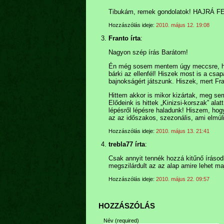
Tibukám, remek gondolatok! HAJRÁ
Hozzászólás ideje:
2010. május 12. 19:08
Franto írta
:
Nagyon szép írás Barátom!
Én még sosem mentem úgy meccsre, hog
bárki az ellenfél! Hiszek most is a csa
bajnokságért játszunk. Hiszek, mert Fr
Hittem akkor is mikor kizártak, meg sem
Elődeink is hittek „Kinizsi-korszak” al
lépésről lépésre haladunk! Hiszem, ho
az az időszakos, szezonális, ami elmúl
Hozzászólás ideje:
2010. május 13. 21:41
trebla77 írta
:
Csak annyit tennék hozzá kitűnő íráso
megszilárdult az az alap amire lehet ma
Hozzászólás ideje:
2010. május 22. 09:57
HOZZÁSZÓLÁS
Név
(required)