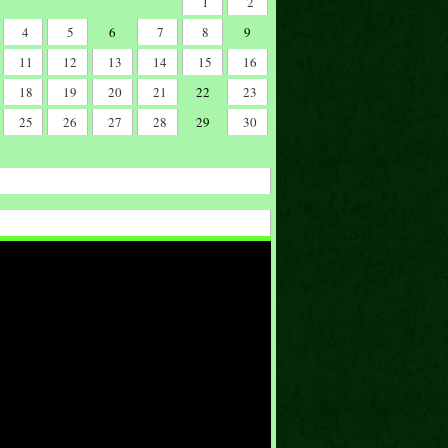
1
2
4
5
6
7
8
9
11
12
13
14
15
16
18
19
20
21
22
23
25
26
27
28
29
30