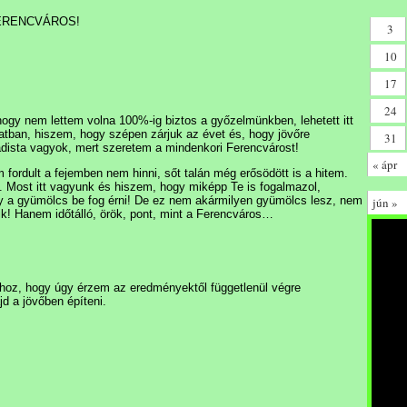
 FERENCVÁROS!
3
10
17
24
y nem lettem volna 100%-ig biztos a győzelmünkben, lehetett itt
patban, hiszem, hogy szépen zárjuk az évet és, hogy jövőre
31
adista vagyok, mert szeretem a mindenkori Ferencvárost!
« ápr
 fordult a fejemben nem hinni, sőt talán még erősödött is a hitem.
att. Most itt vagyunk és hiszem, hogy miképp Te is fogalmazol,
gy a gyümölcs be fog érni! De ez nem akármilyen gyümölcs lesz, nem
jún »
ik! Hanem időtálló, örök, pont, mint a Ferencváros…
dhoz, hogy úgy érzem az eredményektől függetlenül végre
jd a jövőben építeni.