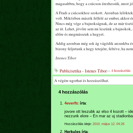
magasabbra, hogy a csúcson érezhessük, most j
A Fradi a csúcsokhoz szokott. Azonban lelöktek 
volt. Miközben mászik felfelé az ember, akkor é
Nincs még vége a bajnokságnak, de az már tisztá
az út. Lehet, jövőre sem mi leszünk a bajnokok
előre és megmásszuk a hegyet.
Addig azonban még sok ág vágódik arcunkba és 
bizony feljutunk a hegy tetejére, feltéve, ha nem
Istenes Tibor
Publicisztika - Istenes Tibor
---
4 hozzászólás
A végére ugorhat és hozzászólhat.
4 hozzászólás
4everftc
írta
:
jovore ott leszubk az elso 4 kozott – i
nezzunk elore – En mar az uj stadionba
Hozzászólás ideje:
2010. május 12. 04:26
Herkules írta
: