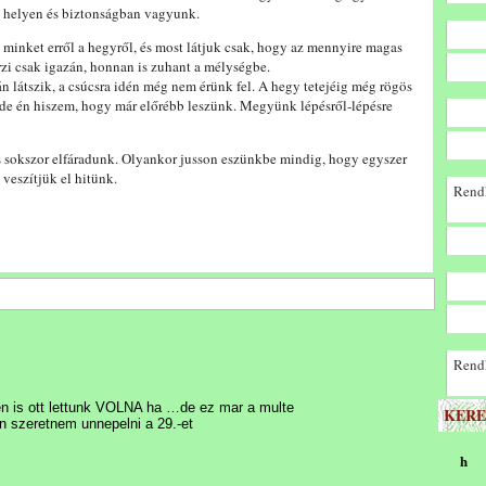
ó helyen és biztonságban vagyunk.
minket erről a hegyről, és most látjuk csak, hogy az mennyire magas
rzi csak igazán, honnan is zuhant a mélységbe.
n látszik, a csúcsra idén még nem érünk fel. A hegy tetejéig még rögös
, de én hiszem, hogy már előrébb leszünk. Megyünk lépésről-lépésre
sokszor elfáradunk. Olyankor jusson eszünkbe mindig, hogy egyszer
 veszítjük el hitünk.
Rendk
Rendk
den is ott lettunk VOLNA ha …de ez mar a multe
KERE
n szeretnem unnepelni a 29.-et
h