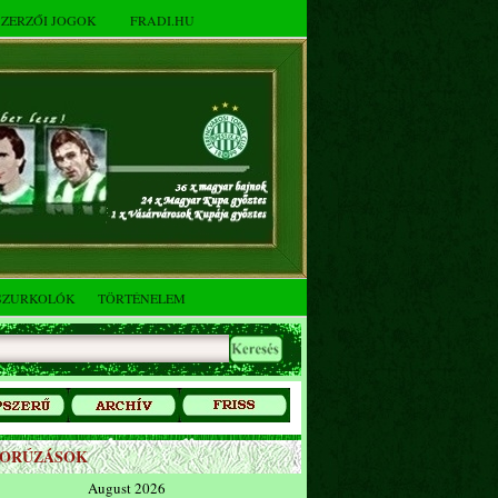
SZERZŐI JOGOK
FRADI.HU
SZURKOLÓK
TÖRTÉNELEM
ZORÚZÁSOK
August 2026