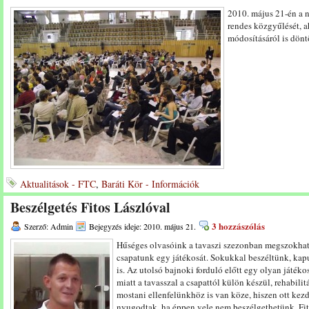
2010. május 21-én a n
rendes közgyűlését, a
módosításáról is dönt
Aktualitások - FTC
,
Baráti Kör - Információk
Beszélgetés Fitos Lászlóval
3 hozzászólás
Szerző: Admin
Bejegyzés ideje: 2010. május 21.
Hűséges olvasóink a tavaszi szezonban megszokhat
csapatunk egy játékosát. Sokukkal beszéltünk, kapu
is. Az utolsó bajnoki forduló előtt egy olyan játéko
miatt a tavasszal a csapattól külön készül, rehabili
mostani ellenfelünkhöz is van köze, hiszen ott kezd
nyugodtak, ha éppen vele nem beszélgethetünk, Fit