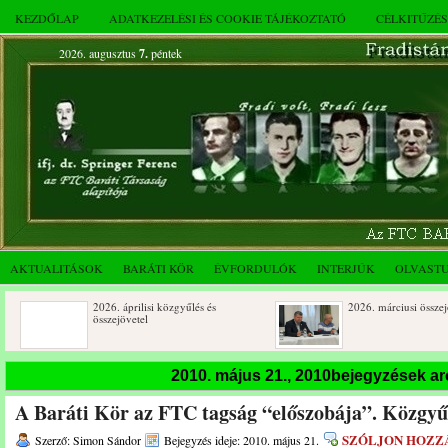
KEZDŐLAP
ADATKEZELÉSI ÉS COOKIE TÁJÉKOZTATÓ
CÉLKITŰZÉ
2026. augusztus
7.
péntek
AKTUALITÁSOK
BARÁTI KÖR
ÉVFORDULÓK
INTERJÚK
OLVAST
2026. áprilisi közgyűlés és
2026. márciusi összejövetel
összejövetel
Rendkívüli közgyűlés és a 2025.
Dálnoki József 90 éves
2010. május 21., 2010bejegyzések a
novemberi összejövetel
A Baráti Kör az FTC tagság “előszobája”. Közgyűl
SZÓLJON HOZZ
Szerző: Simon Sándor
Bejegyzés ideje: 2010. május 21.