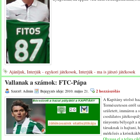
Ajánljuk
,
Interjúk - egykori játékosok
,
Interjúk - ma is játszó játékosok
Vallanak a számok: FTC-Pápa
2 hozzászólás
Szerző: Admin
Bejegyzés ideje: 2010. május 21.
A Kapitány utolsó haz
Természetesen erről s
született, immáron a s
csodálatos játékospály
rányomta bélyegét a 
társaknak is hajtani,
mérkőzés a krónikákba.
Olvassa el a teljes cik