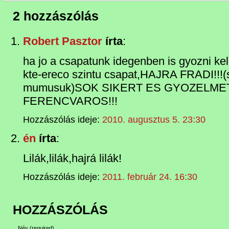
2 hozzászólás
Robert Pasztor
írta
:
ha jo a csapatunk idegenben is gyozni ke
kte-ereco szintu csapat,HAJRA FRADI!!!(
mumusuk)SOK SIKERT ES GYOZELM
FERENCVAROS!!!
Hozzászólás ideje:
2010. augusztus 5. 23:30
én
írta
:
Lilák,lilák,hajrá lilák!
Hozzászólás ideje:
2011. február 24. 16:30
HOZZÁSZÓLÁS
Név
(required)