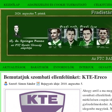
KEZDŐLAP
ADATKEZELÉSI ÉS COOKIE TÁJÉKOZTATÓ
CÉLKITŰZÉ
2026. augusztus
7.
péntek
AKTUALITÁSOK
BARÁTI KÖR
ÉVFORDULÓK
INTERJÚK
OLVAST
Bemutatjuk szombati ellenfelünket: KTE-Ereco
Szerző: Simon Sándor
Bejegyzés ideje: 2010. augusztus 5.
Ahogy arról a ma meg
szombati ellenfelünk
mérkőzésen csupán id
győzedelmeskedni. Az
idegenbe megyünk. Né