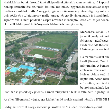
kialakításba fogtak: hosszú távú elképzelések, fiatalok szerepeltetése, jó kapcso
honlap üzemeltetése, szurkolói bolt működtetése, ingyenes buszoztatás az idegen
médiakapcsolatok…stb. A megyei jogú város önkormányzata eddig még soha nem 
utánpótlás és a tulajdonosok mellé. Anyagi és egyéb támogatásuk is hozzájárult 
szponzorok is, mint például a csapat nevében is szereplő Ereco Zrt., teljes ne
Hulladékfeldolgozó és Környezetvédelmi Részvénytársaság.
Mérkőzéseiket az 196
játsszák, melynek ma
feljegyzett nézőcsúcs
Fradi első NB II-es v
közte nagyon sok frad
Ha már fradistákat em
Fradi játékost, Czéh L
irányítására. A bemu
emlékezetesre sikerült
Holczer Ádám került 
kapus lett. Aztán idén
erősítettek, nem is ak
bajnokcsapatának lege
Fradiban is játszik egy játékos, akinek múltjában a KTE is fellelhető, ő pedig 
Az ellenfélbemutató végén, egy kialakítandó szokás szerintl nézzük a KTE NB I
Eddig két szezont és egy meccset játszottak az NB I-ben, az eredménysoruk: