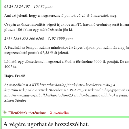
61 24 13 24 107 – 104 85 pont
Ami azt jelenti, hogy a megszerezhető pontok
46,45 %
-át szerezték meg.
Csupán az összehasonlítás végett írjuk ide az FTC hasonló eredménysorát is, am
plusz a 106-ikban egy mérkőzés után jön ki.
2717 1584 573 560 6368 – 3192 3999 pont
A Fradinál az összpontszám a mindenkor érvényes bajnoki pontszámítás alapján 
megszerezhető pontok
67,58 %
-át jelenti.
Látható, egy döntetlennel megszerzi a Fradi a történelme 4000-ik pontját. De az
4002 is.
Hajrá Fradi!
Az összeállítást a KTE hivatalos honlapjának (www.kecskemetite.hu), a
http://hu.wikipedia.org/wiki/Kecskem%C3%A9ti_TE wikipedia bejegyzésnek és
http://www.magyarfutball.hu/hu/stadion/23 stadionbemutató oldalnak a felhasz
Simon Sándor
Ellenfelünk történelme
---
2 hozzászólás
A végére ugorhat és hozzászólhat.