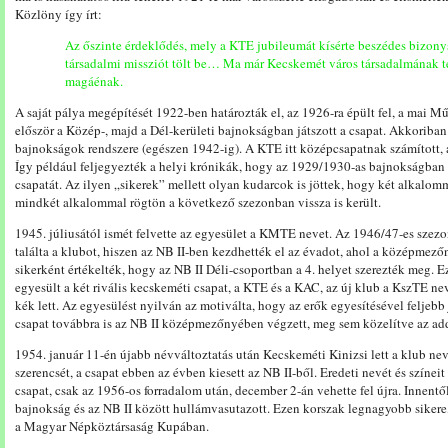
Közlöny így írt:
Az őszinte érdeklődés, mely a KTE jubileumát kísérte beszédes bizony
társadalmi missziót tölt be… Ma már Kecskemét város társadalmának te
magáénak.
A saját pálya megépítését 1922-ben határozták el, az 1926-ra épült fel, a mai M
először a Közép-, majd a Dél-kerületi bajnokságban játszott a csapat. Akkoriba
bajnokságok rendszere (egészen 1942-ig). A KTE itt középcsapatnak számított, a
Így például feljegyezték a helyi krónikák, hogy az 1929/1930-as bajnokságban 
csapatát. Az ilyen „sikerek” mellett olyan kudarcok is jöttek, hogy két alkalom
mindkét alkalommal rögtön a következő szezonban vissza is került.
1945. júliusától ismét felvette az egyesület a KMTE nevet. Az 1946/47-es szez
találta a klubot, hiszen az NB II-ben kezdhették el az évadot, ahol a középme
sikerként értékelték, hogy az NB II Déli-csoportban a 4. helyet szerezték meg. 
egyesült a két rivális kecskeméti csapat, a KTE és a KAC, az új klub a KszTE neve
kék lett. Az egyesülést nyilván az motiválta, hogy az erők egyesítésével feljebb 
csapat továbbra is az NB II középmezőnyében végzett, meg sem közelítve az add
1954. január 11-én újabb névváltoztatás után Kecskeméti Kinizsi lett a klub n
szerencsét, a csapat ebben az évben kiesett az NB II-ből. Eredeti nevét és színeit
csapat, csak az 1956-os forradalom után, december 2-án vehette fel újra. Innent
bajnokság és az NB II között hullámvasutazott. Ezen korszak legnagyobb sikere
a Magyar Népköztársaság Kupában.