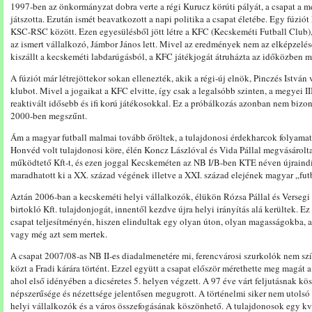
1997-ben az önkormányzat dobra verte a régi Kurucz körúti pályát, a csapat a m
játszotta. Ezután ismét beavatkozott a napi politika a csapat életébe. Egy fúziót
KSC-RSC között. Ezen egyesülésből jött létre a KFC (Kecskeméti Futball Club
az ismert vállalkozó, Jámbor János lett. Mivel az eredmények nem az elképzelé
kiszállt a kecskeméti labdarúgásból, a KFC játékjogát átruházta az időközben me
A fúziót már létrejöttekor sokan ellenezték, akik a régi-új elnök, Pinczés Istvá
klubot. Mivel a jogaikat a KFC elvitte, így csak a legalsóbb szinten, a megyei I
reaktivált idősebb és ifi korú játékosokkal. Ez a próbálkozás azonban nem bizo
2000-ben megszűnt.
Ám a magyar futball malmai tovább őröltek, a tulajdonosi érdekharcok folyamat
Honvéd volt tulajdonosi köre, élén Koncz Lászlóval és Vida Pállal megvásárolt
működtető Kft-t, és ezen joggal Kecskeméten az NB I/B-ben KTE néven újraindí
maradhatott ki a XX. század végének illetve a XXI. század elejének magyar „fut
Aztán 2006-ban a kecskeméti helyi vállalkozók, élükön Rózsa Pállal és Versegi
birtokló Kft. tulajdonjogát, innentől kezdve újra helyi irányítás alá kerültek. Ez
csapat teljesítményén, hiszen elindultak egy olyan úton, olyan magasságokba,
vagy még azt sem mertek.
A csapat 2007/08-as NB II-es diadalmenetére mi, ferencvárosi szurkolók nem s
közt a Fradi kárára történt. Ezzel együtt a csapat először mérethette meg magát 
ahol első idényében a dicséretes 5. helyen végzett. A 97 éve várt feljutásnak k
népszerűsége és nézettsége jelentősen megugrott. A történelmi siker nem utolsó 
helyi vállalkozók és a város összefogásának köszönhető. A tulajdonosok egy k