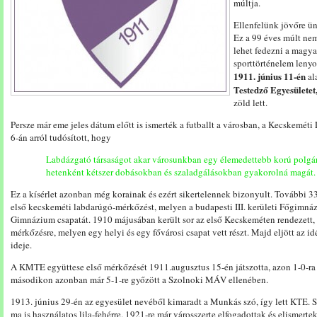
múltja.
Ellenfelünk jövőre ü
Ez a 99 éves múlt nem
lehet fedezni a magya
sporttörténelem leny
1911. június 11-én
al
Testedző Egyesülete
zöld lett.
Persze már eme jeles dátum előtt is ismerték a futballt a városban, a Kecskemé
6-án arról tudósított, hogy
Labdázgató társaságot akar városunkban egy élemedettebb korú polgárt
hetenként kétszer dobásokban és szaladgálásokban gyakorolná magát.
Ez a kísérlet azonban még korainak és ezért sikertelennek bizonyult. További 33
első kecskeméti labdarúgó-mérkőzést, melyen a budapesti III. kerületi Főgimnáz
Gimnázium csapatát. 1910 májusában került sor az első Kecskeméten rendezett,
mérkőzésre, melyen egy helyi és egy fővárosi csapat vett részt. Majd eljött az i
ideje.
A KMTE együttese első mérkőzését 1911.augusztus 15-én játszotta, azon 1-0-ra 
másodikon azonban már 5-1-re győzött a Szolnoki MÁV ellenében.
1913. június 29-én az egyesület nevéből kimaradt a Munkás szó, így lett KTE. S
ma is használatos lila-fehérre. 1921-re már városszerte elfogadottak és elismert