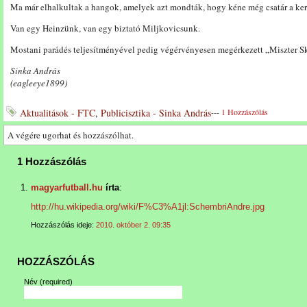
Ma már elhalkultak a hangok, amelyek azt mondták, hogy kéne még csatár a ker
Van egy Heinzünk, van egy biztató Miljkovicsunk.
Mostani parádés teljesítményével pedig végérvényesen megérkezett „Miszter
Sinka András
(eagleeye1899)
Aktualitások - FTC
,
Publicisztika - Sinka András
---
1 Hozzászólás
A végére ugorhat és hozzászólhat.
1 Hozzászólás
magyarfutball.hu
írta
:
http://hu.wikipedia.org/wiki/F%C3%A1jl:SchembriAndre.jpg
Hozzászólás ideje:
2010. október 2. 09:35
HOZZÁSZÓLÁS
Név
(required)