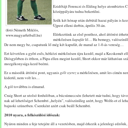
Ezidőtájt Ferenczi és Elding helye atombiztos C
középpályára tudna bekerülni.
Szűk két hónap után debütál hazai pályán is kez
Újpest elleni derbin, április 30-án.
(fotó:Németh Miklós,
Elérkeztünk az első ponthoz, ahol áttörést érhetn
www.magyarfutball.hu)
mérkőzésen
kapufát
lő… Ha bemegy, valószínűle
De nem megy be, csapatunk lő még két kapufát, de marad az 1-0-ás vereség…
Ezt követően a győri esős, hétközi mérkőzésen újra kezdő, majd a Kecskemét ell
Diósgyőrben és itthon, a Pápa ellen megint kezdő, Short ekkor már láthatóan szám
mozgékonysága kezd beérni.
Ez a második áttörési pont, ugyanis
gólt szerez
a mérkőzésen, amit les címén nem
kiderül, nem volt les…
A gól továbbra is elmarad.
Craig Short az utolsó fordulóban, a búcsúmeccsén (lehetett már tudni, hogy távo
nak ad lehetőséget Schembri „helyén”, valószínűleg azért, hogy Wolfe-ot el lehes
bajnoki szünetben. Csereként azért csak beáll Schembri.
2010 nyara, a felkészülési időszak:
Nyáron minden a feje tetejére áll a vezetésben, majd érkezik a jelenlegi edzőnk,