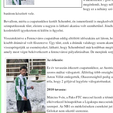
megérdemli, hogy néh
hogy ez a néhány szó f
barátom készített vele.
Bevallom, mióta a csapatunkhoz került Schembri, én ismeretlenül is megkedvelt
szimpatikusnak tűnt, eleinte a nagyon is látható akarása volt szembetűnő. Jóné
kezdetektől igyekeztem rá külön is figyelni.
Visszatekintve a Ferencváros csapatában eddig eltöltött időszakára azt látom, h
kisebb drámával volt fűszerezve. Úgy tűnt, ezek a drámák valahogy sosem akarn
visszapörgetjük az eseményeket, látható, hogy Schembrinél már korábban megtör
amely most végre bekövetkezett a ferencvárosi pályafutásában. De menjünk sor
Az érkezés:
Ez év tavaszán érkezett csapatunkhoz, az Austri
szoros máltai válogatott. Állítólag több országb
Aston Villát emlegették, Olaszországból pedig 
róla, hogy 2 góljával legyőzte válogatottunkat.
2010 tavasza:
Március 9-én, a Paks-FTC meccsel kezdi a tétmé
elkövetkező hónapokban a Ligakupa meccseink
szerepet. Az NB1-es mérkőzéseken csereként jut 
Gólokat nem sikerül szereznie.