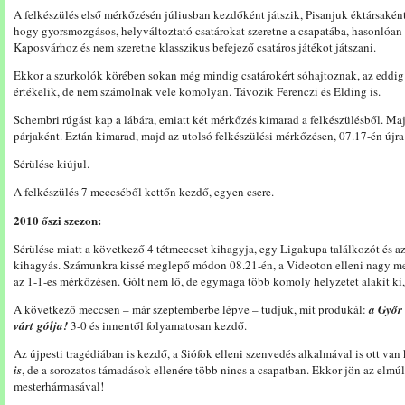
A felkészülés első mérkőzésén júliusban kezdőként játszik, Pisanjuk éktársaként
hogy gyorsmozgásos, helyváltoztató csatárokat szeretne a csapatába, hasonlóan
Kaposvárhoz és nem szeretne klasszikus befejező csatáros játékot játszani.
Ekkor a szurkolók körében sokan még mindig csatárokért sóhajtoznak, az eddig
értékelik, de nem számolnak vele komolyan. Távozik Ferenczi és Elding is.
Schembri rúgást kap a lábára, emiatt két mérkőzés kimarad a felkészülésből. Ma
párjaként. Eztán kimarad, majd az utolsó felkészülési mérkőzésen, 07.17-én újra 
Sérülése kiújul.
A felkészülés 7 meccséből kettőn kezdő, egyen csere.
2010 őszi szezon:
Sérülése miatt a következő 4 tétmeccset kihagyja, egy Ligakupa találkozót és a
kihagyás. Számunkra kissé meglepő módon 08.21-én, a Videoton elleni nagy me
az 1-1-es mérkőzésen. Gólt nem lő, de egymaga több komoly helyzetet alakít ki, 
A következő meccsen – már szeptemberbe lépve – tudjuk, mit produkál:
a Győr 
várt gólja!
3-0 és innentől folyamatosan kezdő.
Az újpesti tragédiában is kezdő, a Siófok elleni szenvedés alkalmával is ott va
is
, de a sorozatos támadások ellenére több nincs a csapatban. Ekkor jön az elmúl
mesterhármasával!