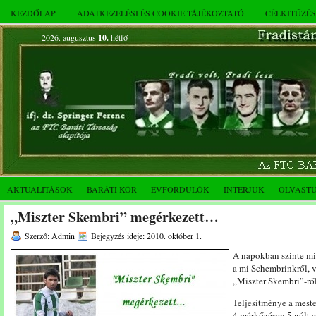
KEZDŐLAP
ADATKEZELÉSI ÉS COOKIE TÁJÉKOZTATÓ
CÉLKITŰZÉ
2026. augusztus
10.
hétfő
AKTUALITÁSOK
BARÁTI KÖR
ÉVFORDULÓK
INTERJÚK
OLVAST
„Miszter Skembri” megérkezett…
Szerző: Admin
Bejegyzés ideje: 2010. október 1.
A napokban szinte min
a mi Schembrinkről, 
„Miszter Skembri”-ről
Teljesítménye a meste
4 mérkőzésen 5 gólt 