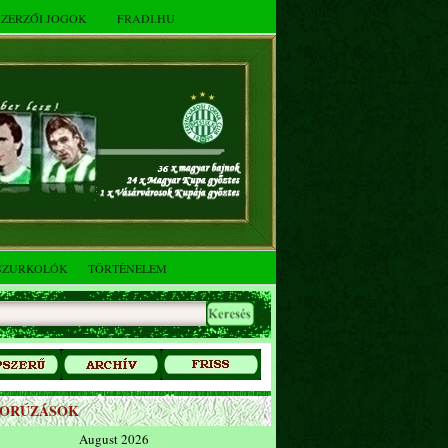
SZERZŐI JOGOK
FRADI.HU
SZURKOLÓK
TÖRTÉNELEM
ZORÚZÁSOK
August 2026