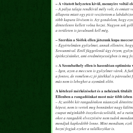
– A vitatott helyzeten kívül, mennyire voltál el
– A pálya talaja rendkívül mély volt, és emiatt v
állapota miatt egy picit veszítettem a labdabi
több kapura lövésem is. Azt gondolom, hogy eze
döntetlenre kellett volna hozni. Nagyon sok gólh
a területen is javulnunk kell még.
– Szerdán a Siófok ellen játszunk kupa meccset
– Egyértelműen győzelmet, annak ellenére, hogy 
Sowunmival. Ettől függetlenül úgy érzem, győzni
építkezésünket, ami eredményességben is meg fo
– A Szombathely ellen is hasonlóan optimista
– Igen, azon a meccsen is győzelmet várok. A fu
a fontos, de remélem ez jó játékkal is párosulni
más nem is lebeghet a szemünk előtt.
A kötelező mérkőzéseket és a nehéznek titulált
Ellenben a rangadóinkat most már több ízben i
– Az utóbbi két rangadónkon nüanszok döntöttek
képest, nem is vertek meg bennünket nagy külön
csapat méginkább összekovácsolódik, nő a rutin
okot a rangadók elvesztésére nem tudok mondani
mondjuk kapkodóbb lenne. Mint mondtam, ezek
hozni fogjuk ezeket a találkozókat is.