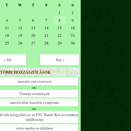
T
W
T
F
S
S
1
2
4
5
6
7
8
9
11
12
13
14
15
16
18
19
20
21
22
23
25
26
27
28
29
30
< Jul
Sep >
TÓBBI HOZZÁSZÓLÁSOK
sinusitis ent overview
on
Ünnepi események
amoxicillin reaction symptoms
on
ívüli közgyűlés és az FTC Baráti Kör novemberi
találkozója
otitis media in children