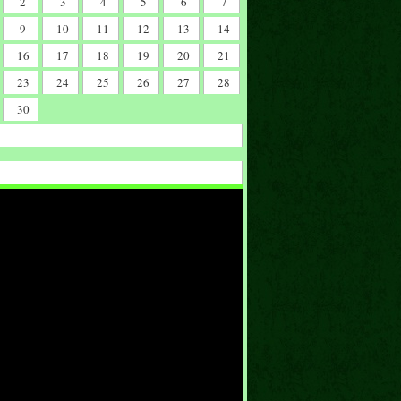
2
3
4
5
6
7
9
10
11
12
13
14
16
17
18
19
20
21
23
24
25
26
27
28
30