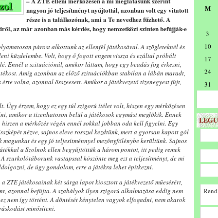
– A ZTE elleni mérkőzésen a mi meglátásunk szerint
M
nagyon jó teljesítményt nyújtottál, azonban volt egy vitatott
része is a találkozónak, ami a Te nevedhez fűzhető. A
szedről, az már azonban más kérdés, hogy nemzetközi szinten befújják-e
3
10
lyamatosan párost alkottunk az ellenfél játékosával. A szögleteknél és
leni küzdelembe. Volt, hogy ő fogott engem vissza és ezáltal próbált
17
elé. Ennél a szituációnál, amikor láttam, hogy egy beadás fog érkezni,
24
játékost. Amíg azonban az előző szituációkban stabilan a lábán maradt,
rte volna, azonnal összeesett. Amikor a játékvezető tizenegyest fújt,
31
t. Úgy érzem, hogy ez egy túl szigorú ítélet volt, hiszen egy mérkőzésen
olni, amikor a tizenhatoson belül a játékosok egymást meglökik. Ennek
LEGU
, hiszen a mérkőzés végén ennél sokkal jobban oda kell figyelni. Egy
sszképét nézve, sajnos eleve rosszul kezdtünk, mert a gyorsan kapott gól
k magunkat és egy jó teljesítménnyel mezőnyfölénybe kerültünk. Sajnos
játékkal a Szolnok ellen begyűjtöttük a három pontot, itt pedig remek
 A szurkolótáborunk vastapssal köszönte meg ezt a teljesítményt, de mi
eldolgozni, de úgy gondolom, erre a játékra lehet építkezni.
a ZTE játékosainak két sárga lapot kiosztott a játékvezető műesésért,
tént, azonnal befújta. A szabályok ilyen szigorú alkalmazása eddig nem
Rendk
ez nem így történt. A döntését kénytelen vagyok elfogadni, nem akarok
íráskodást minősíteni.