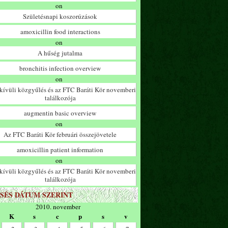
on
Születésnapi koszorúzások
amoxicillin food interactions
on
A hűség jutalma
bronchitis infection overview
on
ívüli közgyűlés és az FTC Baráti Kör novemberi
találkozója
augmentin basic overview
on
Az FTC Baráti Kör februári összejövetele
amoxicillin patient information
on
ívüli közgyűlés és az FTC Baráti Kör novemberi
találkozója
SÉS DÁTUM SZERINT
2010. november
K
s
c
p
s
v