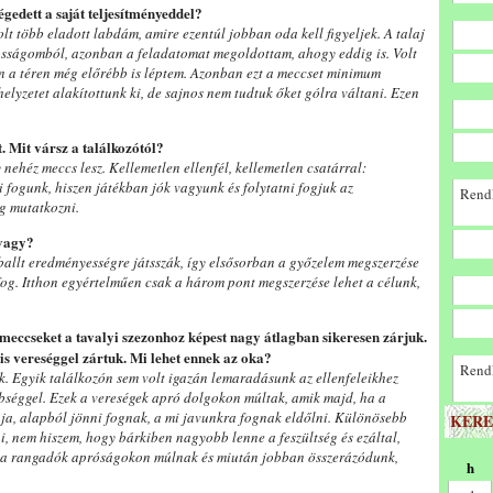
égedett a saját teljesítményeddel?
olt több eladott labdám, amire ezentúl jobban oda kell figyeljek. A talaj
ztosságomból, azonban a feladatomat megoldottam, ahogy eddig is. Volt
n a téren még előrébb is léptem. Azonban ezt a meccset minimum
elyzetet alakítottunk ki, de sajnos nem tudtuk őket gólra váltani. Ezen
. Mit vársz a találkozótól?
nehéz meccs lesz. Kellemetlen ellenfél, kellemetlen csatárral:
 fogunk, hiszen játékban jók vagyunk és folytatni fogjuk az
Rendk
g mutatkozni.
 vagy?
tballt eredményességre játsszák, így elsősorban a győzelem megszerzése
 fog. Itthon egyértelműen csak a három pont megszerzése lehet a célunk,
 meccseket a tavalyi szezonhoz képest nagy átlagban sikeresen zárjuk.
s vereséggel zártuk. Mi lehet ennek az oka?
Rendk
. Egyik találkozón sem volt igazán lemaradásunk az ellenfeleikhez
bséggel. Ezek a vereségek apró dolgokon múltak, amik majd, ha a
ja, alapból jönni fognak, a mi javunkra fognak eldőlni. Különösebb
KERE
, nem hiszem, hogy bárkiben nagyobb lenne a feszültség és ezáltal,
 a rangadók apróságokon múlnak és miután jobban összerázódunk,
h