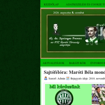
KEZDŐLAP
ADATKEZELÉSI ÉS COOKIE 
2026. augusztus
8.
szombat
AKTUALITÁSOK
BARÁTI KÖR
ÉVFORDU
Sajtófélóra: Maróti Béla mon
Szerző: Admin
Bejegyzés ideje: 2010. novemb