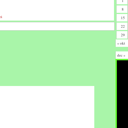
1
8
zá
15
22
29
« okt
dec »