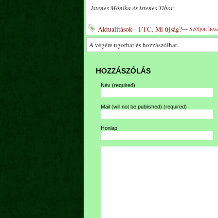
Istenes Mónika és Istenes Tibor
Aktualitások - FTC
,
Mi újság?
---
Szóljon hoz
A végére ugorhat és hozzászólhat.
HOZZÁSZÓLÁS
Név
(required)
Mail (will not be published)
(required)
Honlap