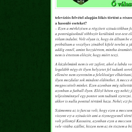
televíziós felvétel alapján lökés történt a ré
a hasonló eseteket?
– Ezen a mérkőzésen a rögzített szituációkban fo
a pontrúgásoknál többször kerültünk test-test el
rólam indulni. Volt olyan is, hogy én álltam be 
próbáltam a veszélyes zónából kifelé terelni a 
addig ennél, amint hozzáértem, mintha áramütés é
nem is értettem először, hogy miért teszi.
A küzdelmünk nem is ott zajlott, ahol a labda vol
legalább négy-öt ilyen helyzetet fel tudunk sor
ellenére nem szeretném a felelősséget elhárítani
ilyen mozdulat sok mindent eldönthet. A meccs ö
megpecsételt minket. Ezen azonban még túltettü
azonban a futball ilyen. Előző héten egy nehéz 
teljesítménnyel egy pontot sem tudtunk szerezni.
akkor is nulla ponttal tértünk haza. Nehéz ezt f
Számomra az is furcsa volt, hogy ezen a meccsen 
viszont ezt a szituációt ami a tizenegyesnél tör
volt jellemző Kassaira, azonban ezen a meccsen 
vele vitába szállni, hiszen nem az én tisztem a b