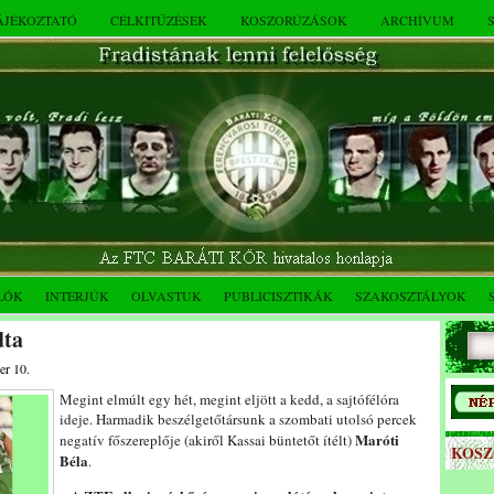
TÁJÉKOZTATÓ
CÉLKITŰZÉSEK
KOSZORÚZÁSOK
ARCHÍVUM
LÓK
INTERJÚK
OLVASTUK
PUBLICISZTIKÁK
SZAKOSZTÁLYOK
dta
er 10.
Megint elmúlt egy hét, megint eljött a kedd, a sajtófélóra
ideje. Harmadik beszélgetőtársunk a szombati utolsó percek
Maróti
negatív főszereplője (akiről Kassai büntetőt ítélt)
KOS
Béla
.