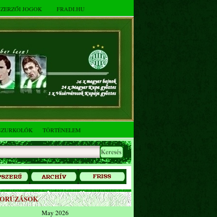
SZERZŐI JOGOK
FRADI.HU
SZURKOLÓK
TÖRTÉNELEM
ZORÚZÁSOK
May 2026