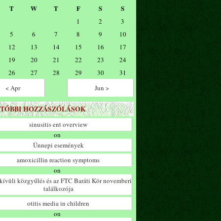
T
W
T
F
S
S
1
2
3
5
6
7
8
9
10
12
13
14
15
16
17
19
20
21
22
23
24
26
27
28
29
30
31
< Apr
Jun >
TÓBBI HOZZÁSZÓLÁSOK
sinusitis ent overview
on
Ünnepi események
amoxicillin reaction symptoms
on
ívüli közgyűlés és az FTC Baráti Kör novemberi
találkozója
otitis media in children
on