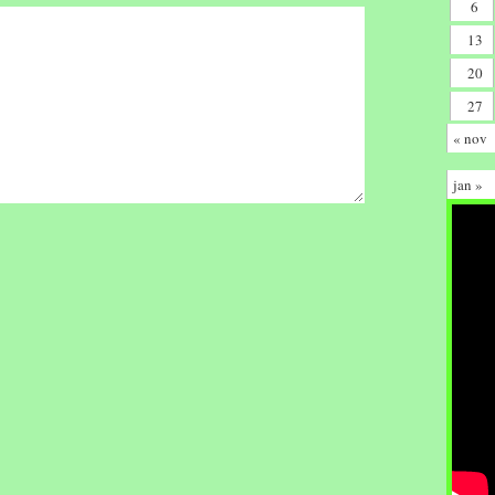
6
13
20
27
« nov
jan »