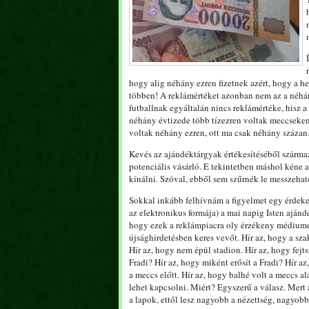
hogy alig néhány ezren fizetnek azért, hogy a h
többen! A reklámértéket azonban nem az a néhány 
futballnak egyáltalán nincs reklámértéke, hisz
néhány évtizede több tízezren voltak meccseken
voltak néhány ezren, ott ma csak néhány százan.
Kevés az ajándéktárgyak értékesítéséből szárma
potenciális vásárló. E tekintetben máshol kéne a
kínálni. Szóval, ebből sem szűrnék le messzeha
Sokkal inkább felhívnám a figyelmet egy érdekes
az elektronikus formája) a mai napig Isten ajánd
hogy ezek a reklámpiacra oly érzékeny médiumok
újsághirdetésben keres vevőt. Hír az, hogy a sz
Hír az, hogy nem épül stadion. Hír az, hogy fej
Fradi? Hír az, hogy miként erősít a Fradi? Hír az
a meccs előtt. Hír az, hogy balhé volt a meccs al
lehet kapcsolni. Miért? Egyszerű a válasz. Mert
a lapok, ettől lesz nagyobb a nézettség, nagyo