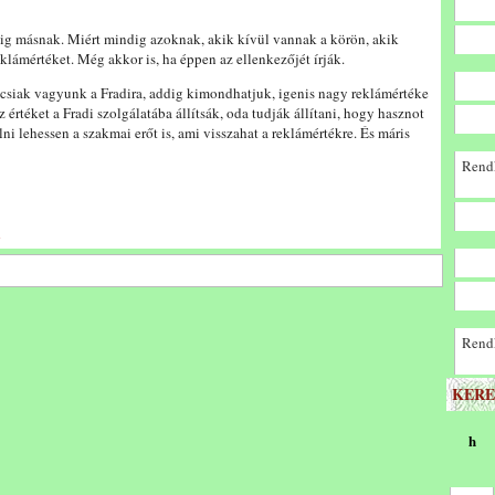
ndig másnak. Miért mindig azoknak, akik kívül vannak a körön, akik
klámértéket. Még akkor is, ha éppen az ellenkezőjét írják.
siak vagyunk a Fradira, addig kimondhatjuk, igenis nagy reklámértéke
 értéket a Fradi szolgálatába állítsák, oda tudják állítani, hogy hasznot
 lehessen a szakmai erőt is, ami visszahat a reklámértékre. És máris
Rendk
Rendk
KERE
h