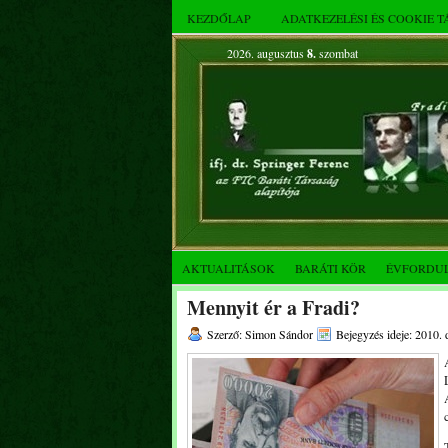
KEZDŐLAP
ADATKEZELÉSI ÉS COOKIE 
2026. augusztus
8.
szombat
AKTUALITÁSOK
BARÁTI KÖR
ÉVFORDU
Mennyit ér a Fradi?
Szerző: Simon Sándor
Bejegyzés ideje: 2010.