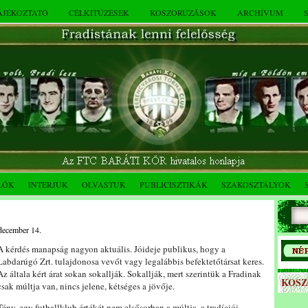
TÁJÉKOZTATÓ
CÉLKITŰZÉSEK
KOSZORÚZÁSOK
ARCHÍVUM
LÓK
INTERJÚK
OLVASTUK
PUBLICISZTIKÁK
SZAKOSZTÁLYOK
 december 14.
A kérdés manapság nagyon aktuális. Jóideje publikus, hogy a
Labdarúgó Zrt. tulajdonosa vevőt vagy legalábbis befektetőtársat keres.
Az általa kért árat sokan sokallják. Sokallják, mert szerintük a Fradinak
KOS
csak múltja van, nincs jelene, kétséges a jövője.
Tény, egy futballklub értékét nem elsősorban a múltja, a tradíciói