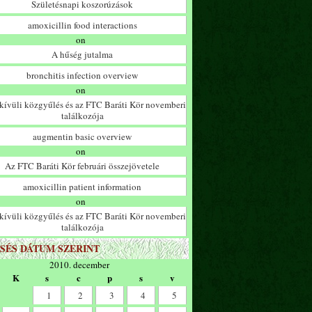
Születésnapi koszorúzások
amoxicillin food interactions
on
A hűség jutalma
bronchitis infection overview
on
ívüli közgyűlés és az FTC Baráti Kör novemberi
találkozója
augmentin basic overview
on
Az FTC Baráti Kör februári összejövetele
amoxicillin patient information
on
ívüli közgyűlés és az FTC Baráti Kör novemberi
találkozója
SÉS DÁTUM SZERINT
2010. december
K
s
c
p
s
v
1
2
3
4
5