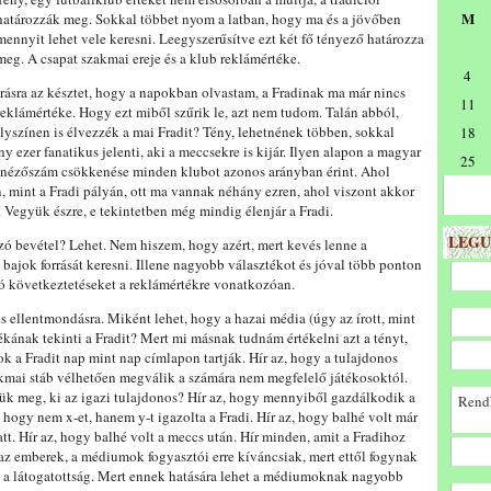
M
határozzák meg. Sokkal többet nyom a latban, hogy ma és a jövőben
mennyit lehet vele keresni. Leegyszerűsítve ezt két fő tényező határozza
meg. A csapat szakmai ereje és a klub reklámértéke.
4
Írásra az késztet, hogy a napokban olvastam, a Fradinak ma már nincs
11
reklámértéke. Hogy ezt miből szűrik le, azt nem tudom. Talán abból,
elyszínen is élvezzék a mai Fradit? Tény, lehetnének többen, sokkal
18
ezer fanatikus jelenti, aki a meccsekre is kijár. Ilyen alapon a magyar
25
 a nézőszám csökkenése minden klubot azonos arányban érint. Ahol
, mint a Fradi pályán, ott ma vannak néhány ezren, ahol viszont akkor
 Vegyük észre, e tekintetben még mindig élenjár a Fradi.
LEGU
zó bevétel? Lehet. Nem hiszem, hogy azért, mert kevés lenne a
 bajok forrását keresni. Illene nagyobb választékot és jóval több ponton
tó következtetéseket a reklámértékre vonatkozóan.
 ellentmondásra. Miként lehet, hogy a hazai média (úgy az írott, mint
ékának tekinti a Fradit? Mert mi másnak tudnám értékelni azt a tényt,
 a Fradit nap mint nap címlapon tartják. Hír az, hogy a tulajdonos
akmai stáb vélhetően megválik a számára nem megfelelő játékosoktól.
tsük meg, ki az igazi tulajdonos? Hír az, hogy mennyiből gazdálkodik a
Rendk
, hogy nem x-et, hanem y-t igazolta a Fradi. Hír az, hogy balhé volt már
att. Hír az, hogy balhé volt a meccs után. Hír minden, amit a Fradihoz
 az emberek, a médiumok fogyasztói erre kíváncsiak, mert ettől fogynak
bb a látogatottság. Mert ennek hatására lehet a médiumoknak nagyobb