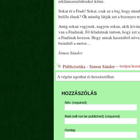
reklámszerződéseket kötni.
Sokat ér a Fradi! Sokat, csak az a baj, hogy mi
belőle élnek? Ők mindig látják azt a bizonyos re
Amíg sokan vagyunk, nagyon sokan, akik kívánc
van a Fradinak. Fő feladatnak tartom, hogy ezt az
a Fradinak hozzon. Hogy annak hasznából növelni
beindult a motor…
Simon Sándor
Publicisztika - Simon Sándor
---
Szóljon hozzá
A végére ugorhat és hozzászólhat.
HOZZÁSZÓLÁS
Név
(required)
Mail (will not be published)
(required)
Honlap