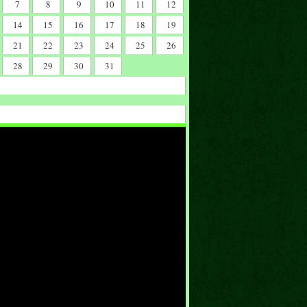
7
8
9
10
11
12
14
15
16
17
18
19
21
22
23
24
25
26
28
29
30
31