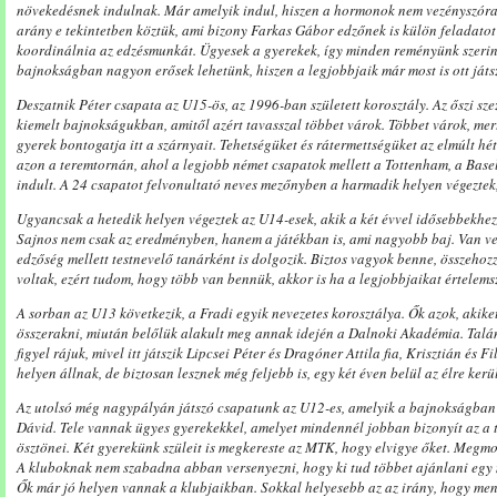
növekedésnek indulnak. Már amelyik indul, hiszen a hormonok nem vezényszóra 
arány e tekintetben köztük, ami bizony Farkas Gábor edzőnek is külön feladatot
koordinálnia az edzésmunkát. Ügyesek a gyerekek, így minden reményünk szerin
bajnokságban nagyon erősek lehetünk, hiszen a legjobbjaik már most is ott játs
Deszatnik Péter csapata az U15-ös, az 1996-ban született korosztály. Az őszi sz
kiemelt bajnokságukban, amitől azért tavasszal többet várok. Többet várok, mer
gyerek bontogatja itt a szárnyait. Tehetségüket és rátermettségüket az elmúlt 
azon a teremtornán, ahol a legjobb német csapatok mellett a Tottenham, a Base
indult. A 24 csapatot felvonultató neves mezőnyben a harmadik helyen végeztek
Ugyancsak a hetedik helyen végeztek az U14-esek, akik a két évvel idősebbekhez
Sajnos nem csak az eredményben, hanem a játékban is, ami nagyobb baj. Van ve
edzőség mellett testnevelő tanárként is dolgozik. Biztos vagyok benne, összehoz
voltak, ezért tudom, hogy több van bennük, akkor is ha a legjobbjaikat értelems
A sorban az U13 következik, a Fradi egyik nevezetes korosztálya. Ők azok, akiket
összerakni, miután belőlük alakult meg annak idején a Dalnoki Akadémia. Talán
figyel rájuk, mivel itt játszik Lipcsei Péter és Dragóner Attila fia, Krisztián és 
helyen állnak, de biztosan lesznek még feljebb is, egy két éven belül az élre kerü
Az utolsó még nagypályán játszó csapatunk az U12-es, amelyik a bajnokságban
Dávid. Tele vannak ügyes gyerekekkel, amelyet mindennél jobban bizonyít az a
ösztönei. Két gyerekünk szüleit is megkereste az MTK, hogy elvigye őket. Megmo
A kluboknak nem szabadna abban versenyezni, hogy ki tud többet ajánlani egy m
Ők már jó helyen vannak a klubjaikban. Sokkal helyesebb az az irány, hogy menn