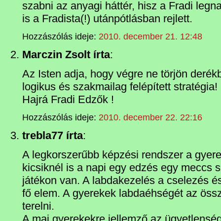
szabni az anyagi háttér, hisz a Fradi le
is a Fradista(!) utánpótlásban rejlett.
Hozzászólás ideje:
2010. december 21. 12:48
Marczin Zsolt írta
:
Az Isten adja, hogy végre ne törjön derékb
logikus és szakmailag felépített stratégia!
Hajrá Fradi Edzők !
Hozzászólás ideje:
2010. december 22. 22:16
trebla77 írta
:
A legkorszerűbb képzési rendszer a gyer
kicsiknél is a napi egy edzés egy meccs 
játékon van. A labdakezelés a cselezés é
fő elem. A gyerekek labdaéhségét az össz
terelni.
A mai gyerekekre jellemző az ügyetlensé