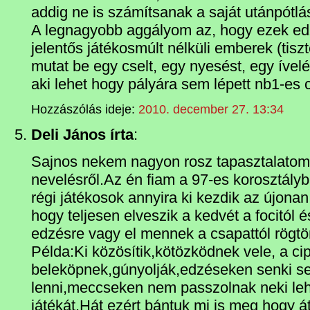
addig ne is számítsanak a saját utánpótlá
A legnagyobb aggályom az, hogy ezek edz
jelentős játékosmúlt nélküli emberek (tiszt
mutat be egy cselt, egy nyesést, egy ívelé
aki lehet hogy pályára sem lépett nb1-es
Hozzászólás ideje:
2010. december 27. 13:34
Deli János írta
:
Sajnos nekem nagyon rosz tapasztalatom
nevelésről.Az én fiam a 97-es korosztályba
régi játékosok annyira ki kezdik az újona
hogy teljesen elveszik a kedvét a focitól é
edzésre vagy el mennek a csapattól rögtö
Példa:Ki közösítik,kötözködnek vele, a ci
beleköpnek,gúnyolják,edzéseken senki s
lenni,meccseken nem passzolnak neki leh
játékát.Hát ezért bántuk mi is meg hogy á