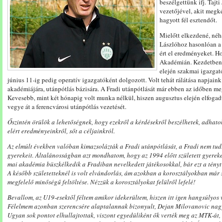
beszélgettünk ifj. Tajti
vezetőjével, akit megk
hagyott fél esztendőt.
Mielőtt elkezdené, néh
Lászlóhoz hasonlóan a 
ért el eredményeket. H
Akadémián. Kezdetben 
elején szakmai igazgat
június 11-ig pedig operatív igazgatóként dolgozott. Volt tehát rálátása napjai
akadémiájára, utánpótlás bázisára. A Fradi utánpótlását már ebben az időben me
Kevesebb, mint két hónapig volt munka nélkül, hiszen augusztus elején elfogadt
vegye át a ferencvárosi utánpótlás vezetését.
Őszintén örülök a lehetőségnek, hogy ezekről a kérdésekről beszélhetek, adhato
elért eredményeinkről, sőt a céljainkról.
Az elmúlt években valóban kimazsolázták a Fradi utánpótlását, a Fradi nem tud
gyerekeit. Általánosságban azt mondhatom, hogy az 1994 előtt született gyereke
mai akadémia büszkélkedik a Fradiban nevelkedett játékosokkal, bár ezt a tény
A később születetteknél is volt elvándorlás, ám azokban a korosztályokban már 
megfelelő minőségű feltöltése. Nézzük a korosztályokat felülről lefelé!
Bevallom, az U19-esektől féltem amikor idekerültem, hiszen itt igen hangsúlyos 
Félelmem azonban szerencsére alaptalannak bizonyult, Dejan Milovanovic nagy
Ugyan sok pontot elhullajtottak, viszont egyedüliként ők verték meg az MTK-át, 