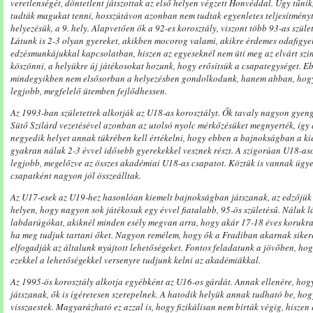
veretlenségét, döntetlent játszottak az első helyen végzett Honvéddal. Úgy tűni
tudták magukat tenni, hosszútávon azonban nem tudtak egyenletes teljesítmény
helyezésük, a 9. hely. Alapvetően ők a 92-es korosztály, viszont több 93-as szület
Látunk is 2-3 olyan gyereket, akikben mocorog valami, akikre érdemes odafigye
edzésmunkájukkal kapcsolatban, hiszen az egyeseknél nem üti meg az elvárt szint
köszönni, a helyükre új játékosokat hozunk, hogy erősítsük a csapategységet. E
mindegyikben nem elsősorban a helyezésben gondolkodunk, hanem abban, hogy a
legjobb, megfelelő ütemben fejlődhessen.
Az 1993-ban születettek alkotják az U18-as korosztályt. Ők tavaly nagyon gyengén
Sütő Szilárd vezetésével azonban az utolsó nyolc mérkőzésüket megnyerték, így a
negyedik helyet annak tükrében kell értékelni, hogy ebben a bajnokságban a ki
gyakran náluk 2-3 évvel idősebb gyerekekkel vesznek részt. A szigorúan U18-as
legjobb, megelőzve az összes akadémiai U18-as csapatot. Köztük is vannak ügyes
csapatként nagyon jól összeálltak.
Az U17-esek az U19-hez hasonlóan kiemelt bajnokságban játszanak, az edzőjük
helyen, hogy nagyon sok játékosuk egy évvel fiatalabb, 95-ös születésű. Náluk 
labdarúgókat, akiknél minden esély megvan arra, hogy akár 17-18 éves korukra 
ha meg tudjuk tartani őket. Nagyon remélem, hogy ők a Fradiban akarnak sikerek
elfogadják az általunk nyújtott lehetőségeket. Fontos feladatunk a jövőben, hog
ezekkel a lehetőségekkel versenyre tudjunk kelni az akadémiákkal.
Az 1995-ös korosztály alkotja egyébként az U16-os gárdát. Annak ellenére, hog
játszanak, ők is ígéretesen szerepelnek. A hatodik helyük annak tudható be, hog
visszaestek. Magyarázható ez azzal is, hogy fizikálisan nem bírták végig, hiszen e