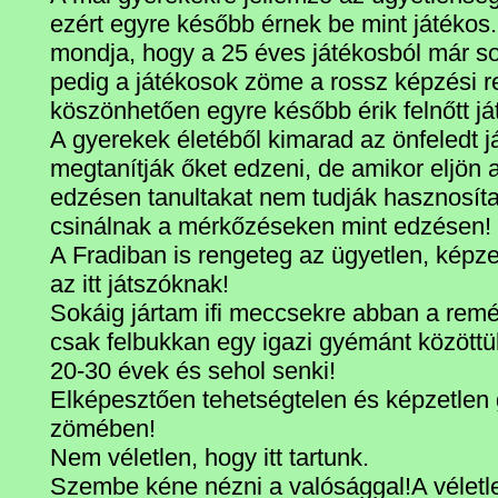
ezért egyre később érnek be mint játékos.
mondja, hogy a 25 éves játékosból már so
pedig a játékosok zöme a rossz képzési 
köszönhetően egyre később érik felnőtt já
A gyerekek életéből kimarad az önfeledt j
megtanítják őket edzeni, de amikor eljön 
edzésen tanultakat nem tudják hasznosít
csinálnak a mérkőzéseken mint edzésen!
A Fradiban is rengeteg az ügyetlen, képze
az itt játszóknak!
Sokáig jártam ifi meccsekre abban a rem
csak felbukkan egy igazi gyémánt közöttük
20-30 évek és sehol senki!
Elképesztően tehetségtelen és képzetlen 
zömében!
Nem véletlen, hogy itt tartunk.
Szembe kéne nézni a valósággal!A véletl