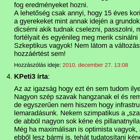
fog eredményeket hozni.
A lehetőség csak annyi, hogy 15 éves kor
a gyerekeket mint annak idején a grundo
dicsérni akik tudnak cselezni, passzolni, 
fortélyait és egyénileg meg merik csinálni 
Szkeptikus vagyok! Nem látom a változást
hozzáértést sem!
Hozzászólás ideje:
2010. december 27. 13:08
KPeti3 írta
:
Az az igazság hogy ezt én sem tudom ilye
Nagyon szép szavak hangzanak el és rem
de egyszerűen nem hiszem hogy infrastruk
lemaradásunk. Nekem szimpatikus a „szate
de abból nagyon sok kéne és pillanatnyil
Még ha maximálisan is optimista vagyok, 
ebből lesz bármi is, tehát tudatosítani ké