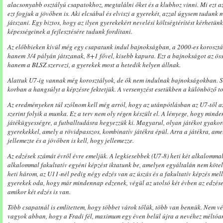
alacsonyabb osztályú csapatokhoz, megtalálni őket és a klubhoz vinni. Mi ezt az
ezt fogjuk a jövőben is. Aki elcsábul és elviszi a gyerekét, azzal úgysem tudunk
játszani. Egy biztos, hogy az ilyen gyerekekért nevelési költségtérítést kérhetünk
képességeinek a fejlesztésére tudunk fordítani.
Az előbbieken kívül még egy csapatunk indul bajnokságban, a 2000-es koroszt
hanem 3/4 pályán játszanak, 8+1 fővel, kisebb kapura. Ezt a bajnokságot az ös
hanem a BLSZ szervezi, a gyerekek most a hetedik helyen állnak.
Alattuk U7-ig vannak még korosztályok, de ők nem indulnak bajnokságokban. 
korban a hangsúlyt a képzésre fektetjük. A versenyzést esetükben a különböző to
Az eredményeken túl szólnom kell még arról, hogy az utánpótlásban az U7-től az
szerint folyik a munka. Ez a terv nem oly régen készült el. A lényege, hogy mind
játékügyességre, a futballtudásra hegyezzük ki. Magyarul, olyan játékot gyakor
gyerekekkel, amely a rövidpasszos, kombinatív játékra épül. Arra a játékra, ame
jellemezte és a jövőben is kell, hogy jellemezze.
Az edzések számát évről évre emeljük. A legkiesebbek (U7-8) heti két alkalomma
alkalommal fakultatív egyéni képzést iktatunk be, amelyen egyáltalán nem kötel
heti három, az U11-nél pedig négy edzés van az úszás és a fakultatív képzés mell
gyerekek oda, hogy már mindennap edzenek, végül az utolsó két évben az edzése
amikor két edzés is van.
Több csapatnál is említettem, hogy többet várok tőlük, több van bennük. Nem v
vagyok abban, hogy a Fradi fél, maximum egy éven belül újra a nevéhez méltóan