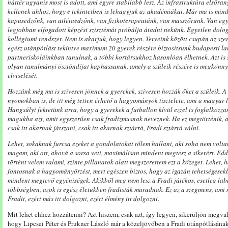
háttér ugyanis most is adott, ami egyre stabilabb lesz. Az infrastruktúra elsőr
kellenek ahhoz, hogy e tekintetben is lehagyjuk az akadémiákat. Már ma is mind
kapusedzőnk, van atlétaedzőnk, van fizikoterapeutánk, van masszőrünk. Van eg
legjobban elfogadott képzési szisztémát próbálja átadni nekünk. Egyetlen dolo
kollégiumi rendszer. Nem is akarjuk, hogy legyen. Terveink között csupán az sze
egész utánpótlást tekintve maximum 20 gyerek részére biztosítsunk budapesti lak
partneriskoláinkban tanulnak, a többi kortársukhoz hasonlóan élhetnek. Azt is 
olyan tanulmányi ösztöndíjat kaphassanak, amely a szüleik részére is megkönny
elviselését.
Hozzánk még ma is szívesen jönnek a gyerekek, szívesen hozzák őket a szüleik. A
nyomokban is, de itt még tetten érhető a hagyományok tisztelete, ami a magyar l
Hangsúlyt fektetünk arra, hogy a gyerekek a futballon kívül ezzel is foglalkozz
magukba azt, amit egyszerűen csak fradizmusnak neveznek. Ha ez megtörténik, a
csak itt akarnak játszani, csak itt akarnak sztárrá, Fradi sztárrá válni.
Lehet, sokaknak furcsa ezeket a gondolatokat tőlem hallani, aki soha nem volta
magam, aki ott, ahová a sorsa veti, maximálisan mindent megtesz a sikerért. Eddi
történt velem valami, szinte pillanatok alatt megszerettem ezt a közeget. Lehet, h
fontosnak a hagyományőrzést, mert egészen biztos, hogy az igazán tehetségesekb
mindent megtevő egyéniségek. Akikből meg nem lesz a Fradi játékos, esetleg lab
többségben, azok is egész életükben fradisták maradnak. Ez az a szegmens, ami
Fradit, ezért más itt dolgozni, ezért élmény itt dolgozni.
Mit lehet ehhez hozzátenni? Azt hiszem, csak azt, így legyen, sikerüljön megval
hogy Lipcsei Péter és Prukner László már a közeljövőben a Fradi utánpótlásána