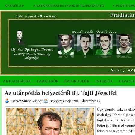
KEZDŐLAP
ADATKEZELÉSI ÉS COOKIE TÁJÉKOZTATÓ
CÉLKITŰZÉ
2026. augusztus
9.
vasárnap
AKTUALITÁSOK
BARÁTI KÖR
ÉVFORDULÓK
INTERJÚK
OLVAST
Az utánpótlás helyzetéről ifj. Tajti Józseffel
Szerző: Simon Sándor
Bejegyzés ideje: 2010. december 17.
Úgy gondoltuk, az első
csak úgy lehet teljes a 
foglalkozunk. Annál is
Péter is örömmel venné
feltölteni a keretét. Mi