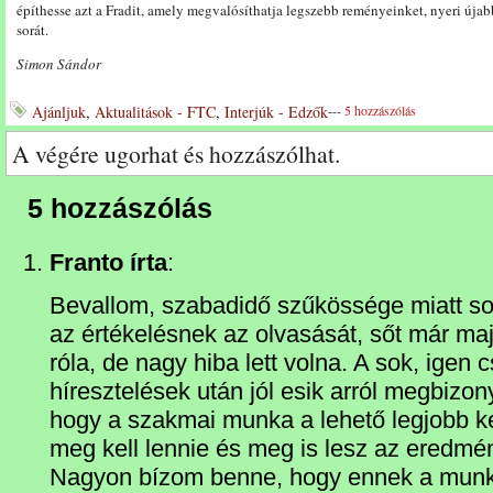
építhesse azt a Fradit, amely megvalósíthatja legszebb reményeinket, nyeri új
sorát.
Simon Sándor
Ajánljuk
,
Aktualitások - FTC
,
Interjúk - Edzők
---
5 hozzászólás
A végére ugorhat és hozzászólhat.
5 hozzászólás
Franto írta
:
Bevallom, szabadidő szűkössége miatt s
az értékelésnek az olvasását, sőt már ma
róla, de nagy hiba lett volna. A sok, igen 
híresztelések után jól esik arról megbizon
hogy a szakmai munka a lehető legjobb 
meg kell lennie és meg is lesz az eredmé
Nagyon bízom benne, hogy ennek a munk