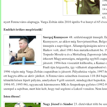
196
mér
14 
sze
63,
nyert Ferencváros alaptagja. Varga Zoltán idén 2010 április 9-n hunyt el 65 éves
Emlékét örökre megőrizzük!
Szergej Kuznyecov
48. születésnapját ünnepli. E
Kuznyecov, az akkor még Szovjetunióban, Belgo
ünnepén a napvilágot. Állampolgárságára nézve uk
Harkov volt, ahol 1981-ben mutatkozhatott be. 1
Torpedo Moszkva és a Mettallurg Zaporozsje lab
érkezett Magyarországra, mégpedig egyből csapa
játszott. 1994-ben visszatért külhonba, a Kamaz c
Fradi újra leigazolta, így válhatott alapemberévé
1996 végén még Varga Zoltán csapatában is játszott. Pályafutása végén, 1997-be
ott hagyta abba az aktív játékot. A Ferencváros színeiben összesen 118 (84 bajn
tétmérkőzésen lépett pályára, amelyeken 9 gólt szerzett, mindegyiket bajnoki
1994-95, 1995-96), ugyancsak háromszoros MK és Szuperkupa győztes (1992-93
szerepel a sajtóban, mert híre kelt, hogy tud segíteni a Lukoil vonalon. Nem len
Isten éltesse!
Nagy József
Sándor
és
23. életévüket tölti be s