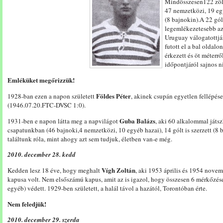
Mindösszesen122 zöld
47 nemzetközi, 19 egy
(8 bajnokin).A 22 gól
legemlékezetesebb a
Uruguay válogatottjá
futott el a bal oldal
érkezett és öt méterr
időpontjáról sajnos n
Emléküket megőrizzük!
Földes Péter
1928-ban ezen a napon született
, akinek csupán egyetlen fellépés
(1946.07.20.FTC-DVSC 1:0).
Guba Balázs
1931-ben e napon látta meg a napvilágot
, aki 60 alkalommal játsz
csapatunkban (46 bajnoki,4 nemzetközi, 10 egyéb hazai), 14 gólt is szerzett (8
találtunk róla, mint ahogy azt sem tudjuk, életben van-e még.
2010. december 28. kedd
Vígh Zoltán
Kedden lesz 18 éve, hogy meghalt
, aki 1953 április és 1954 nove
kapusa volt. Nem elsőszámú kapus, amit az is igazol, hogy összesen 6 mérkőzése
egyéb) védett. 1929-ben született, a halál távol a hazától, Torontóban érte.
Nem feledjük!
2010. december 29. szerda