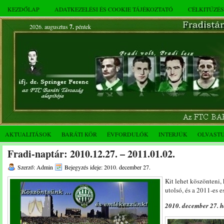
KEZDŐLAP
ADATKEZELÉSI ÉS COOKIE TÁJÉKOZTATÓ
CÉLKITŰZÉ
2026. augusztus
7.
péntek
AKTUALITÁSOK
BARÁTI KÖR
ÉVFORDULÓK
INTERJÚK
OLVAST
Fradi-naptár: 2010.12.27. – 2011.01.02.
Szerző: Admin
Bejegyzés ideje: 2010. december 27.
Kit lehet köszönteni,
utolsó, és a 2011-es 
2010. december 27. h