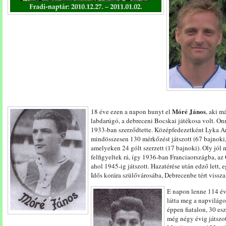
Móré János
18 éve ezen a napon hunyt el
, aki m
labdarúgó, a debreceni Bocskai játékosa volt. Onn
1933-ban szerződtette. Középfedezetként Lyka An
mindösszesen 130 mérkőzést játszott (67 bajnoki,
amelyeken 24 gólt szerzett (17 bajnoki). Oly jól 
felfigyeltek rá, így 1936-ban Franciaországba, az
ahol 1945-ig játszott. Hazatérése után edző lett,
Idős korára szülővárosába, Debrecenbe tért vissza
E napon lenne 114 é
látta meg a napvilág
éppen fiatalon, 30 es
még négy évig játszot