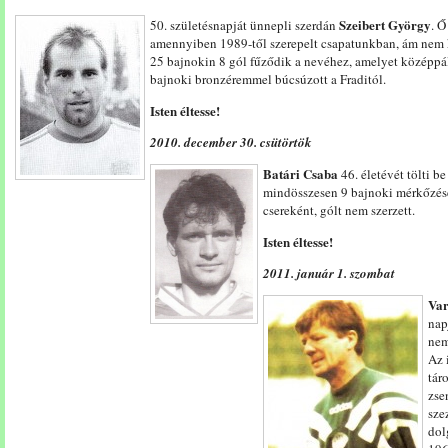
Szeibert György
50. születésnapját ünnepli szerdán
. Ő
amennyiben 1989-től szerepelt csapatunkban, ám nem k
25 bajnokin 8 gól fűződik a nevéhez, amelyet középpály
bajnoki bronzéremmel búcsúzott a Fraditól.
Isten éltesse!
2010. december 30. csütörtök
Batári Csaba
46. életévét tölti b
mindösszesen 9 bajnoki mérkőzése
csereként, gólt nem szerzett.
Isten éltesse!
2011. január 1. szombat
Var
nap
nem
Az 
tár
zse
sze
dol