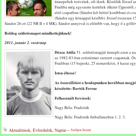
ünnepeltek testvérek, sőt ikrek. Közülük József a
Fradiba még egyszerre kerültek ifiként Újpestről
első csapatban (Sándor két héttel korábban) és 
(Sándor egy hónappal később). József összesen 15
Sándor 26-ot (22 NB II + 4 MK). Sándor annyival is előrébb van, hogy ő a góllöv
Boldog születésnapot mindkettejüknek!
2011. január 2. vasárnap
Dózsa Attila
51. születésnapját ünnepli ezen a na
az 1982-83-ban ezüstérmet szerzett csapatnak. Ös
Fradiban (15 bajnoki, 25 nemzetközi, 4 hazai egyé
Isten éltesse!
Az összeállítást a honlapunkon korábban megje
készítette:
Bartók Ferenc
Felhasznált források:
Nagy Béla: Fradisták
Nagy Béla: Fradisták futballmezben 1. 2. 3.
Aktualitások
,
Évfordulók
,
Naptár
---
Szóljon hozzá