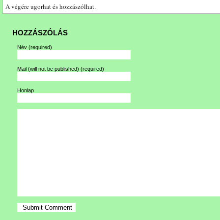
A végére ugorhat és hozzászólhat.
HOZZÁSZÓLÁS
Név
(required)
Mail (will not be published)
(required)
Honlap