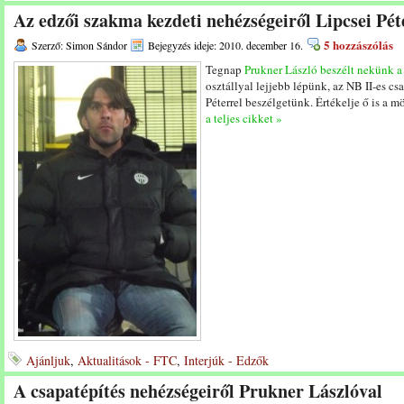
Az edzői szakma kezdeti nehézségeiről Lipcsei Pét
5 hozzászólás
Szerző: Simon Sándor
Bejegyzés ideje: 2010. december 16.
Tegnap
Prukner László beszélt nekünk a
osztállyal lejjebb lépünk, az NB II-es c
Péterrel beszélgetünk. Értékelje ő is a
a teljes cikket »
Ajánljuk
,
Aktualitások - FTC
,
Interjúk - Edzők
A csapatépítés nehézségeiről Prukner Lászlóval