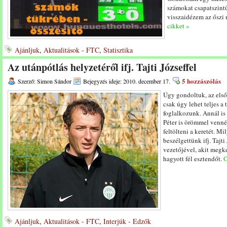
számokat csapatszint
visszaidézem az ősz
cikket »
Ajánljuk
,
Aktualitások - FTC
,
Statisztika
Az utánpótlás helyzetéről ifj. Tajti Józseffel
5 hozzászólás
Szerző: Simon Sándor
Bejegyzés ideje: 2010. december 17.
Úgy gondoltuk, az első
csak úgy lehet teljes a 
foglalkozunk. Annál is
Péter is örömmel venné
feltölteni a keretét. Mi
beszélgettünk ifj. Tajti
vezetőjével, akit megk
hagyott fél esztendőt.
O
Ajánljuk
,
Aktualitások - FTC
,
Interjúk - Edzők