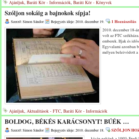
Ajánljuk
,
Baráti Kör - Információk
,
Baráti Kör - Könyvek
Szóljon sokáig a bajnokok sípja!
1 Hozzászólás
Szerző: Simon Sándor
Bejegyzés ideje: 2010. december 19.
2010. december 18-án
volt az FTC székháza
emberek. Ifjak és idő
Egyvalami azonban bi
mélyen beleivódott a
Ajánljuk
,
Aktualitások - FTC
,
Baráti Kör - Információk
BOLDOG, BÉKÉS KARÁCSONYT! BÚÉK …
SZÓLJON HO
Szerző: Simon Sándor
Bejegyzés ideje: 2010. december 18.
… kíván nekünk a 100% Fradi l