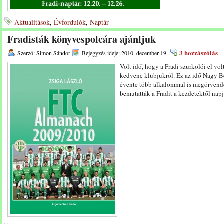
Aktualitások
,
Évfordulók
,
Naptár
Fradisták könyvespolcára ajánljuk
3 hozzászólás
Szerző: Simon Sándor
Bejegyzés ideje: 2010. december 19.
Volt idő, hogy a Fradi szurkolói el vo
kedvenc klubjukról. Ez az idő Nagy Bél
évente több alkalommal is megörvende
bemutatták a Fradit a kezdetektől nap