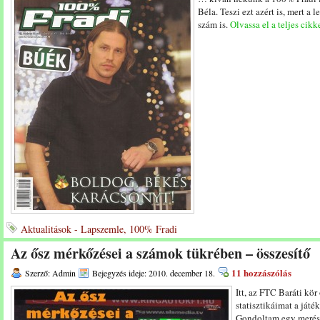
Béla. Teszi ezt azért is, mert a
szám is.
Olvassa el a teljes cikk
Aktualitások - Lapszemle, 100% Fradi
Az ősz mérkőzései a számok tükrében – összesítő
11 hozzászólás
Szerző: Admin
Bejegyzés ideje: 2010. december 18.
Itt, az FTC Baráti kör
statisztikáimat a játé
Gondoltam egy merész