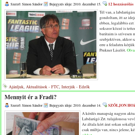
12 hozzászólás
Szerző: Simon Sándor
Bejegyzés ideje: 2010. december 15.
Tél van, a labdarúgásu
gondoltam, itt az ide
ebben, legalábbis ez
sokszor közzé is tette
barátaim is szívesen 
szubjektíven, akkor 
erre a feladatra kérj
Prukner Lászlót.
Olvas
Ajánljuk
,
Aktualitások - FTC
,
Interjúk - Edzők
Mennyit ér a Fradi?
SZÓLJON HO
Szerző: Simon Sándor
Bejegyzés ideje: 2010. december 14.
A kérdés manapság nagyon aktuál
Labdarúgó Zrt. tulajdonosa vevőt
Az általa kért árat sokan sokallj
csak múltja van, nincs jelene, ké