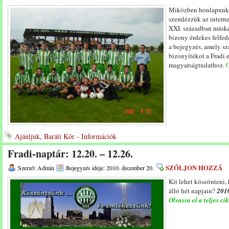
Miközben honlapunka
szemlézzük az interne
XXI. században máské
bizony érdekes felfed
a bejegyzés, amely sz
bizonyítékot a Fradi 
magyarságtudathoz.
O
Ajánljuk
,
Baráti Kör - Információk
Fradi-naptár: 12.20. – 12.26.
SZÓLJON HOZZÁ
Szerző: Admin
Bejegyzés ideje: 2010. december 20.
Kit lehet köszönteni,
álló hét napjain?
2010
Olvassa el a teljes ci