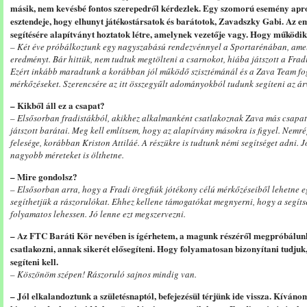
másik, nem kevésbé fontos szerepedről kérdezlek. Egy szomorú esemény aprop
esztendeje, hogy elhunyt játékostársatok és barátotok, Zavadszky Gabi. Az e
segítésére alapítványt hoztatok létre, amelynek vezetője vagy. Hogy működi
– Két éve próbálkoztunk egy nagyszabású rendezvénnyel a Sportarénában, ame
eredményt. Bár hittük, nem tudtuk megtölteni a csarnokot, hiába játszott a Fradi
Ezért inkább maradtunk a korábban jól működő szisztémánál és a Zava Team fog
mérkőzéseket. Szerencsére az itt összegyűlt adományokból tudunk segíteni az á
– Kikből áll ez a csapat?
– Elsősorban fradistákból, akikhez alkalmanként csatlakoznak Zava más csapat
játszott barátai. Meg kell említsem, hogy az alapítvány másokra is figyel. Nem
felesége, korábban Kriston Attiláé. A részükre is tudtunk némi segítséget adni. 
nagyobb méreteket is ölthetne.
– Mire gondolsz?
– Elsősorban arra, hogy a Fradi öregfiúk jótékony célú mérkőzéseiből lehetne e
segíthetjük a rászorulókat. Ehhez kellene támogatókat megnyerni, hogy a segíts
folyamatos lehessen. Jó lenne ezt megszervezni.
– Az FTC Baráti Kör nevében is ígérhetem, a magunk részéről megpróbálun
csatlakozni, annak sikerét elősegíteni. Hogy folyamatosan bizonyítani tudjuk,
segíteni kell.
– Köszönöm szépen! Rászoruló sajnos mindig van.
– Jól elkalandoztunk a születésnaptól, befejezésül térjünk ide vissza. Kíváno