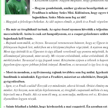
– Köszönöm szépen! Nagyon megható, hogy gondoltok rá
– Hogyne gondolnánk, amikor gyakran beszélgetünk arr
Fradiban is néhány Szűcs Misi. Különösen, hogy egyre t
bajnokikon. Szűcs Misin nem fog az idő!
– Hagyjuk a felesleges bókokat. Az idő sajnos elmúlt, a játék és a Fradi végtele
– Ha már az öregfiúknál tartunk. Az egész ősszel nyomon követtük a teljesítm
meccseitekről. Azóta is csak azt hangsúlyozom, ez a csapat győzelemre születe
bajnoknak kell lennie.
– Rajtunk nem múlik, az biztos. Tavasszal rettenetesen bántott, hogy az Újpest it
fölényesen bajnok lett, miközben mi a középmezőnyben végeztünk. A nyáron megf
Most úgy ütöttük ki az Újpestet és úgy állunk veretlenül egy pontra mögöttük, 
állománnyal játszanak, mint tavaly. Mi viszont erősödtünk, sokat erősödtünk. 
mérkőzéseket. Tavasszal is így fogunk tenni. Köszönöm szépen a tőletek is kapot
figyelem újra egyre jobban felénk irányul. Remélem, ez tavasszal is így lesz és 
– Most én mondom, a nyilvánosság rajtunk továbbra sem fog múlni. Igyekszü
buzdítunk is mindenkit. Egyrészt a Fradiért, másrészt az edzőtökért, Dzurják 
gyógyulásában.
– Igen, ez a Fradi-család! Érezzük ezt mindenütt, ahová hívnak. Óriási élmény me
minket. Azt hiszem, nem túlzás kijelentenem, az öregfiúk csapatunk méltón és nag
képviseli ma a Fradit. Aki ezt nem éli meg, az nem tudja, mekkora erő ez. Kíván
ilyenekben legyen részük.
– Szinte feladtad a labdát, hogy kérdezzelek a mai csapatról. Én azonban ezt