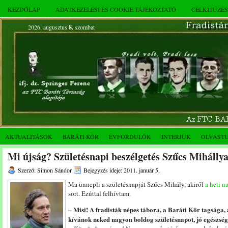
KEZDŐLAP
ADATKEZELÉSI ÉS COOKIE TÁJÉKOZTATÓ
CÉLKITŰZÉ
2026. augusztus
8.
szombat
AKTUALITÁSOK
BARÁTI KÖR
ÉVFORDULÓK
INTERJÚK
OLVAST
Mi újság? Születésnapi beszélgetés Szűcs Mihállya
Szerző: Simon Sándor
Bejegyzés ideje: 2011. január 5.
Ma ünnepli a születésnapját Szűcs Mihály, akiről
a heti n
sort. Ezúttal felhívtam.
– Misi! A fradisták népes tábora, a Baráti Kör tagsága, 
kívánok neked nagyon boldog születésnapot, jó egészsége