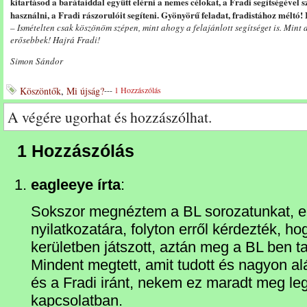
kitartásod a barátaiddal együtt elérni a nemes célokat, a Fradi segítségével 
használni, a Fradi rászorulóit segíteni. Gyönyörű feladat, fradistához méltó! I
– Ismételten csak köszönöm szépen, mint ahogy a felajánlott segítséget is. Mint
erősebbek! Hajrá Fradi!
Simon Sándor
Köszöntők
,
Mi újság?
---
1 Hozzászólás
A végére ugorhat és hozzászólhat.
1 Hozzászólás
eagleeye írta
:
Sokszor megnéztem a BL sorozatunkat, 
nyilatkozatára, folyton erről kérdezték, h
kerületben játszott, aztán meg a BL ben ta
Mindent megtett, amit tudott és nagyon al
és a Fradi iránt, nekem ez maradt meg le
kapcsolatban.