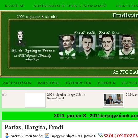
KEZDŐLAP
ADATKEZELÉSI ÉS COOKIE TÁJÉKOZTATÓ
CÉLKITŰZÉ
2026. augusztus
8.
szombat
AKTUALITÁSOK
BARÁTI KÖR
ÉVFORDULÓK
INTERJÚK
OLVAST
2026. áprilisi közgyűlés és
2026. márciusi össze
összejövetel
Születésnapi koszorúzások
Rendkívüli közgyűlé
2011. január 8., 2011bejegyzések a
novemberi összejöve
Párizs, Hargita, Fradi
Az FTC Baráti Kör 2025. októberi
összejövetel
SZÓLJON HOZZÁ
Szerző: Simon Sándor
Bejegyzés ideje: 2011. január 8.