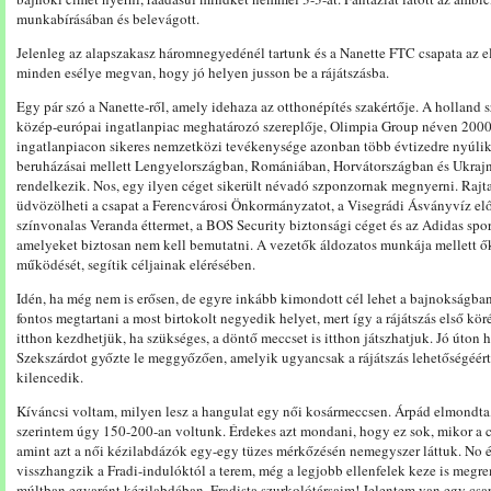
munkabírásában és belevágott.
Jelenleg az alapszakasz háromnegyedénél tartunk és a Nanette FTC csapata az e
minden esélye megvan, hogy jó helyen jusson be a rájátszásba.
Egy pár szó a Nanette-ről, amely idehaza az otthonépítés szakértője. A holland
közép-európai ingatlanpiac meghatározó szereplője, Olimpia Group néven 2000-
ingatlanpiacon sikeres nemzetközi tevékenysége azonban több évtizedre nyúlik
beruházásai mellett Lengyelországban, Romániában, Horvátországban és Ukrajnáb
rendelkezik. Nos, egy ilyen céget sikerült névadó szponzornak megnyerni. Rajt
üdvözölheti a csapat a Ferencvárosi Önkormányzatot, a Visegrádi Ásványvíz elő
színvonalas Veranda éttermet, a BOS Security biztonsági céget és az Adidas spo
amelyeket biztosan nem kell bemutatni. A vezetők áldozatos munkája mellett ők 
működését, segítik céljainak elérésében.
Idén, ha még nem is erősen, de egyre inkább kimondott cél lehet a bajnokságban
fontos megtartani a most birtokolt negyedik helyet, mert így a rájátszás első kör
itthon kezdhetjük, ha szükséges, a döntő meccset is itthon játszhatjuk. Jó úton h
Szekszárdot győzte le meggyőzően, amelyik ugyancsak a rájátszás lehetőségéért 
kilencedik.
Kíváncsi voltam, milyen lesz a hangulat egy női kosármeccsen. Árpád elmondta,
szerintem úgy 150-200-an voltunk. Érdekes azt mondani, hogy ez sok, mikor a c
amint azt a női kézilabdázók egy-egy tüzes mérkőzésén nemegyszer láttuk. No és 
visszhangzik a Fradi-indulóktól a terem, még a legjobb ellenfelek keze is megre
múltban egyaránt kézilabdában. Fradista szurkolótársaim! Jelentem van egy csap