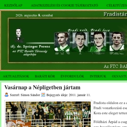
KEZDŐLAP
ADATKEZELÉSI ÉS COOKIE TÁJÉKOZTATÓ
CÉLKITŰZÉ
2026. augusztus
8.
szombat
AKTUALITÁSOK
BARÁTI KÖR
ÉVFORDULÓK
INTERJÚK
OLVAST
Vasárnap a Népligetben jártam
Szerző: Simon Sándor
Bejegyzés ideje: 2011. január 11.
Fradista oldalon ez a 
Fradi vonatkozású ese
Kora este eleget tett
Földházi Árpád a csap
egy beszélgetésre, am