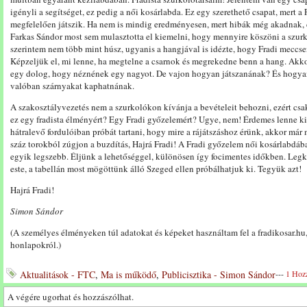
igényli a segítséget, ez pedig a női kosárlabda. Ez egy szerethető csapat, mert
megfelelően játszik. Ha nem is mindig eredményesen, mert hibák még akadnak, d
Farkas Sándor most sem mulasztotta el kiemelni, hogy mennyire köszöni a szur
szerintem nem több mint húsz, ugyanis a hangjával is idézte, hogy Fradi meccsen
Képzeljük el, mi lenne, ha megtelne a csarnok és megrekedne benn a hang. Akko
egy dolog, hogy néznének egy nagyot. De vajon hogyan játszanának? És hogyan 
valóban szárnyakat kaphatnának.
A szakosztályvezetés nem a szurkolókon kívánja a bevételeit behozni, ezért csa
ez egy fradista élményért? Egy Fradi győzelemért? Ugye, nem! Érdemes lenne ki
hátralevő fordulóiban próbát tartani, hogy mire a rájátszáshoz érünk, akkor m
száz torokból zúgjon a buzdítás, Hajrá Fradi! A Fradi győzelem női kosárlabdába
egyik legszebb. Éljünk a lehetőséggel, különösen így focimentes időkben. Leg
este, a tabellán most mögöttünk álló Szeged ellen próbálhatjuk ki. Tegyük azt!
Hajrá Fradi!
Simon Sándor
(A személyes élményeken túl adatokat és képeket használtam fel a fradikosar.hu
honlapokról.)
Aktualitások - FTC
,
Ma is működő
,
Publicisztika - Simon Sándor
---
1 Hoz
A végére ugorhat és hozzászólhat.