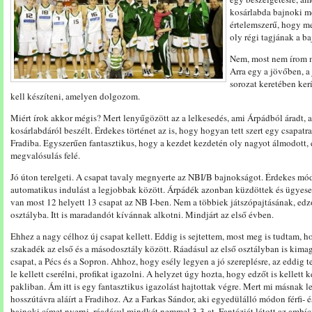
kosárlabda bajnoki mé
értelemszerű, hogy m
oly régi tagjának a ba
Nem, most nem írom mé
Arra egy a jövőben, a
sorozat keretében ker
kell készíteni, amelyen dolgozom.
Miért írok akkor mégis? Mert lenyűgözött az a lelkesedés, ami Árpádból áradt, am
kosárlabdáról beszélt. Érdekes történet az is, hogy hogyan tett szert egy csapatr
Fradiba. Egyszerűen fantasztikus, hogy a kezdet kezdetén oly nagyot álmodott, é
megvalósulás felé.
Jó úton terelgeti. A csapat tavaly megnyerte az NBI/B bajnokságot. Érdekes mó
automatikus indulást a legjobbak között. Árpádék azonban küzdöttek és ügyesen é
van most 12 helyett 13 csapat az NB I-ben. Nem a többiek játszópajtásának, ed
osztályba. Itt is maradandót kívánnak alkotni. Mindjárt az első évben.
Ehhez a nagy célhoz új csapat kellett. Eddig is sejtettem, most meg is tudtam, 
szakadék az első és a másodosztály között. Ráadásul az első osztályban is kimag
csapat, a Pécs és a Sopron. Ahhoz, hogy esély legyen a jó szereplésre, az eddig te
le kellett cserélni, profikat igazolni. A helyzet úgy hozta, hogy edzőt is kellett 
pakliban. Ám itt is egy fantasztikus igazolást hajtottak végre. Mert mi másnak
hosszútávra aláírt a Fradihoz. Az a Farkas Sándor, aki egyedülálló módon férfi- 
bajnoki címet nyerni, ráadásul mindkét nemmel 3-3-at. Fantáziát látott az ambíci