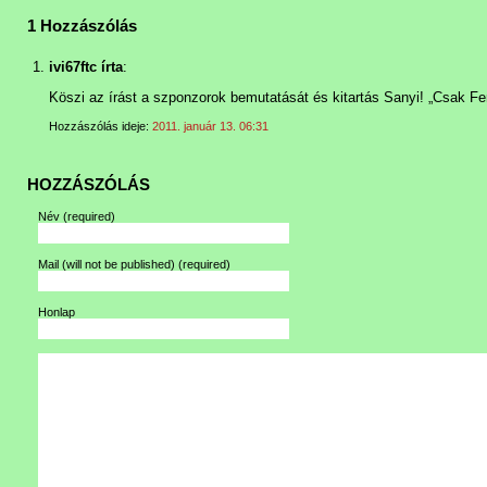
1 Hozzászólás
ivi67ftc írta
:
Köszi az írást a szponzorok bemutatását és kitartás Sanyi! „Csak Fer
Hozzászólás ideje:
2011. január 13. 06:31
HOZZÁSZÓLÁS
Név
(required)
Mail (will not be published)
(required)
Honlap