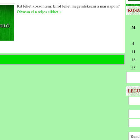
Kit lehet köszönteni, kiről lehet megemlékezni a mai napon?
KOS
Olvassa el a teljes cikket »
M
4
11
18
25
LEGU
Rendk