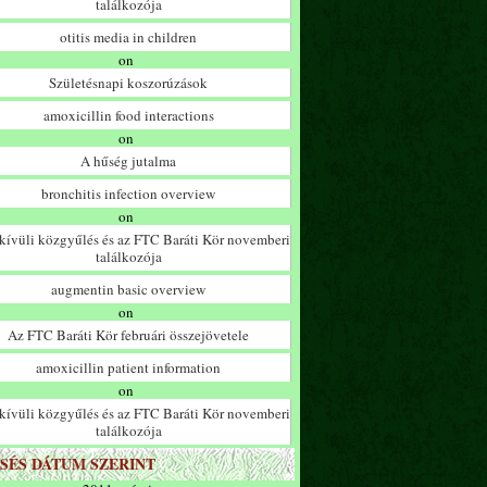
találkozója
otitis media in children
on
Születésnapi koszorúzások
amoxicillin food interactions
on
A hűség jutalma
bronchitis infection overview
on
ívüli közgyűlés és az FTC Baráti Kör novemberi
találkozója
augmentin basic overview
on
Az FTC Baráti Kör februári összejövetele
amoxicillin patient information
on
ívüli közgyűlés és az FTC Baráti Kör novemberi
találkozója
SÉS DÁTUM SZERINT