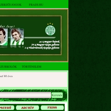
SZERZŐI JOGOK
FRADI.HU
SZURKOLÓK
TÖRTÉNELEM
0 éves
90 éves