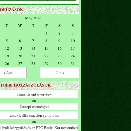
ZORÚZÁSOK
May 2026
T
W
T
F
S
S
1
2
3
5
6
7
8
9
10
12
13
14
15
16
17
19
20
21
22
23
24
26
27
28
29
30
31
< Apr
Jun >
TÓBBI HOZZÁSZÓLÁSOK
sinusitis ent overview
on
Ünnepi események
amoxicillin reaction symptoms
on
ívüli közgyűlés és az FTC Baráti Kör novemberi