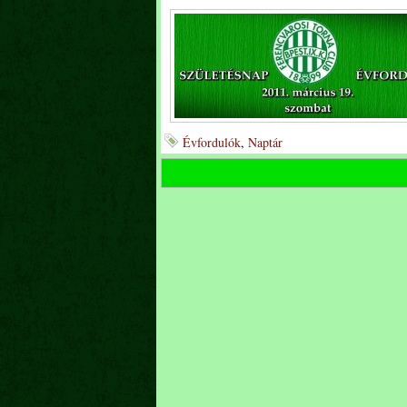
Évfordulók
,
Naptár