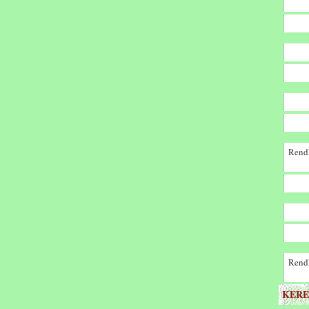
Rendk
Rendk
KERE