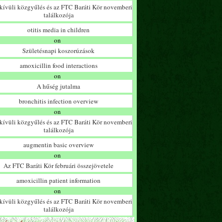
ívüli közgyűlés és az FTC Baráti Kör novemberi
találkozója
otitis media in children
on
Születésnapi koszorúzások
amoxicillin food interactions
on
A hűség jutalma
bronchitis infection overview
on
ívüli közgyűlés és az FTC Baráti Kör novemberi
találkozója
augmentin basic overview
on
Az FTC Baráti Kör februári összejövetele
amoxicillin patient information
on
ívüli közgyűlés és az FTC Baráti Kör novemberi
találkozója