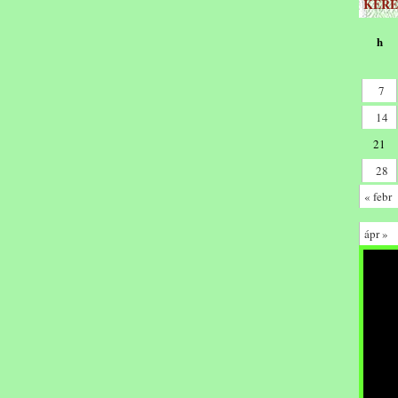
KERE
h
7
14
21
28
« febr
ápr »