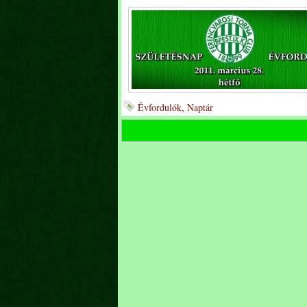
Évfordulók
,
Naptár