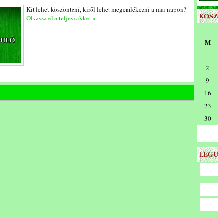
Kit lehet köszönteni, kiről lehet megemlékezni a mai napon?
KOS
Olvassa el a teljes cikket »
M
2
9
16
23
30
LEGU