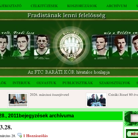
TÁJÉKOZTATÓ
CÉLKITŰZÉSEK
KOSZORÚZÁSOK
ARCHÍVUM
LÓK
INTERJÚK
OLVASTUK
PUBLICISZTIKÁK
SZAKOSZTÁLYOK
2026. márciusi összejövetel
Cziráki József 80 éves
Rendkívüli közgyűlés és a 2025.
Dálnoki József 90 éves
28., 2011bejegyzések archívuma
novemberi összejövetel
3.28.
1 Hozzászólás
március 28.