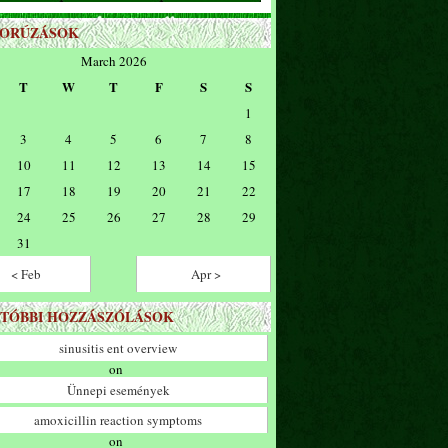
ZORÚZÁSOK
March 2026
T
W
T
F
S
S
1
3
4
5
6
7
8
10
11
12
13
14
15
17
18
19
20
21
22
24
25
26
27
28
29
31
< Feb
Apr >
TÓBBI HOZZÁSZÓLÁSOK
sinusitis ent overview
on
Ünnepi események
amoxicillin reaction symptoms
on