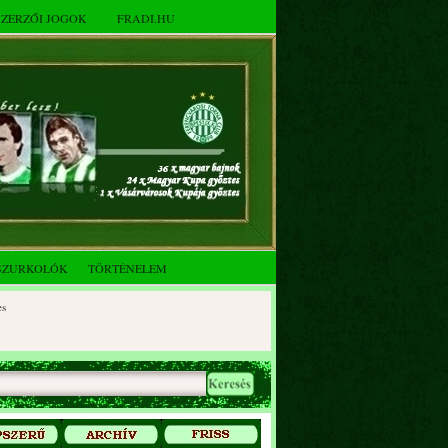
SZERZŐI JOGOK
FRADI.HU
SZURKOLÓK
TÖRTÉNELEM