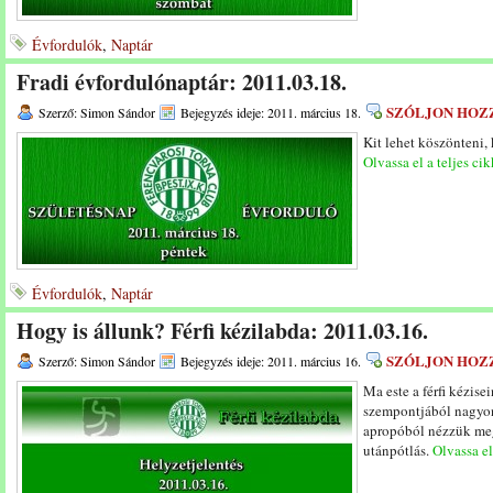
Évfordulók
,
Naptár
Fradi évfordulónaptár: 2011.03.18.
SZÓLJON HOZ
Szerző: Simon Sándor
Bejegyzés ideje: 2011. március 18.
Kit lehet köszönteni,
Olvassa el a teljes cik
Évfordulók
,
Naptár
Hogy is állunk? Férfi kézilabda: 2011.03.16.
SZÓLJON HOZ
Szerző: Simon Sándor
Bejegyzés ideje: 2011. március 16.
Ma este a férfi kézise
szempontjából nagyon
apropóból nézzük meg,
utánpótlás.
Olvassa el