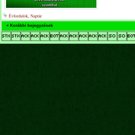
Évfordulók
,
Naptár
« Korábbi bejegyzések
