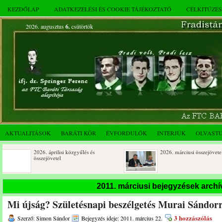
KEZDŐLAP
ADATKEZELÉSI ÉS COOKIE TÁJÉKOZTATÓ
CÉLKITŰZÉ
2026. augusztus
6.
csütörtök
AKTUALITÁSOK
BARÁTI KÖR
ÉVFORDULÓK
INTERJÚK
OLVAST
2026. áprilisi közgyűlés és
2026. márciusi összejövetel
összejövetel
Rendkívüli közgyűlés és a 2025.
Dálnoki József 90 éves
2011. márciusi bejegyzések arch
novemberi összejövetel
Mi újság? Születésnapi beszélgetés Murai Sándorr
3 hozzászólás
Szerző: Simon Sándor
Bejegyzés ideje: 2011. március 22.