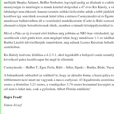
melléjük Hrepka Ádámot, Heffler Norbertet, legvégül pedig az általunk is csábít
mennyiségre és minőségre is remek kerettel dolgozhat a 47 éves Kis Károly, a
labdarúgó nem érkezett, hanem (szintén siófoki) kölcsönbe adták a több játékle
kezdősor így sem tűnik rossznak hátul (élen a rutinos Csernyánszkival és Égerre
mindössze balhátvédben áll a vezetőedző rendelkezésére (Csehi és Báló osztozi
alternatíva híján betonbiztosnak tűnik, szemben a támadó középpályásokkal és 
Mivel a Paks az új évezred első felében még jobbára az NB3-ban vitézkedett, íg
szorítkozik a két gárda közt, nem meglepő tehát, hogy mindössze 1-1 ex találh
Bartha Lászlót üdvözölhetjük ismerősként, míg nálunk Lisztes Krisztián futball
szerelésben.
Kis Károly kedvenc felállása a 4-2-3-1, ahol leginkább a befejező csatár személyé
következő paksi kezdőcsapat fut majd ki ellenünk:
Csernyánszki – Heffler T., Éger, Fiola, Báló – Sifter, Sipeki – Bartha, Böde, Vaye
A bukmékerek oddsaiból az szűrhető le, hogy az aktuális forma, a hazai pálya é
többletmotiváció miatt mi vagyunk a meccs esélyesei. 43 fogadóiroda szorzóina
szeres, a döntetlen 3,21-szeres, a vendégsiker 3,74-szeres hozammal kecsegtet an
cél nem is lehet más, csak a győzelem, Albert Flórián emlékére!
Hajrá Fradi!
Simon József