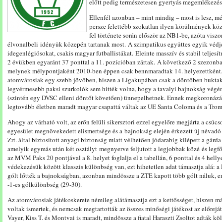
előtt pedig természetesen gyertyás megemlékezés
Ellenfél azonban – mint mindig – most is lesz, m
persze felettébb szokatlan ilyen körülmények köz
fel története során először az NB1-be, azóta viszo
élvonalbeli idényük közepén tartanak most. A szimpatikus együttes egyik véd
idegenlégiósokat, csakis magyar futballistákat. Eleinte masszív és stabil teljesí
2 évükben egyaránt 37 ponttal a 11. pozícióban zártak. A következő 2 szezonba
melynek mélypontjaként 2010-ben éppen csak bennmaradtak 14. helyezettként. 
atomvárosiak egy szebb jövőben, hiszen a Ligakupában csak a döntőben buktak 
legvérmesebb paksi szurkolók sem hitték volna, hogy a tavalyi bajnokság végé
(szintén egy DVSC elleni döntőt követően) ünnepelhetnek. Ennek megkoronázá
legtovább életben maradt magyar csapattá váltak az UE Santa Coloma és a Trom
Ahogy az várható volt, az erőn felüli sikersztori ezzel egyelőre megjárta a csúcs
egyesület megnövekedett elismertsége és a bajnokság elején érkezett új néva
Zrt. által biztosított anyagi biztonság miatt vélhetően jódarabig kilépett a gárd
amelyik egymás után két osztályt megnyerve feljutott a legjobbak közé és legfő
az MVM Paks 20 pontjával a 8. helyet foglalja el a tabellán, 6 ponttal és 4 he
védekezésük között klasszis különbség van, ezt hihetetlen adat támasztja alá: 
gólt lőtték a bajnokságban, azonban mindössze a ZTE kapott több gólt náluk,
-1-es gólkülönbség (29-30).
Az atomvárosiak játékoskerete némileg alátámasztja ezt a kettősséget, hiszen má
voltak ismertek, és nemcsak megtartották az összes minőségi játékost az előrej
Vayer, Kiss T. és Montvai is maradt, mindössze a fiatal Haraszti Zsoltot adták kö