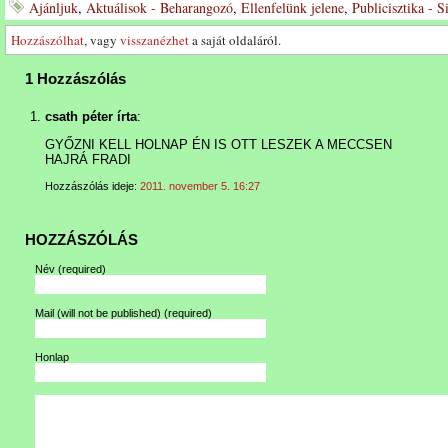
Ajánljuk
,
Aktuálisok - Beharangozó
,
Ellenfelünk jelene
,
Publicisztika - 
Hozzászólhat
, vagy
visszanézhet
a saját oldaláról.
1 Hozzászólás
csath péter írta
:
GYŐZNI KELL HOLNAP ÉN IS OTT LESZEK A MECCSEN
HAJRÁ FRADI
Hozzászólás ideje:
2011. november 5. 16:27
HOZZÁSZÓLÁS
Név
(required)
Mail (will not be published)
(required)
Honlap