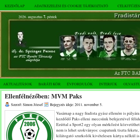
KEZDŐLAP
ADATKEZELÉSI ÉS COOKIE TÁJÉKOZTATÓ
CÉLKITŰZÉ
2026. augusztus
7.
péntek
AKTUALITÁSOK
BARÁTI KÖR
ÉVFORDULÓK
INTERJÚK
OLVAST
Ellenfélnézőben: MVM Paks
Szerző: Simon József
Bejegyzés ideje: 2011. november 5.
Vasárnap a nagy fradista gyász ellenére is pályára 
kezdődő Paks elleni meccsünk befejeztével félid
Ezúttal a Sport2 egy olyan mérkőzést közvetíthe
nem is lehet szokványos: csapatunk tiszta fekete,
kilátogató szurkolók kivételesen kártya nélkül is