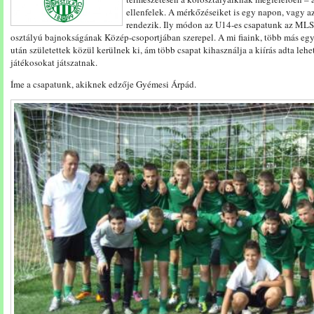
ellenfelek. A mérkőzéseiket is egy napon, vagy 
rendezik. Ily módon az U14-es csapatunk az MLSZ
osztályú bajnokságának Közép-csoportjában szerepel. A mi fiaink, több más egy
után születettek közül kerülnek ki, ám több csapat kihasználja a kiírás adta leh
játékosokat játszatnak.
Íme a csapatunk, akiknek edzője Gyémesi Árpád.