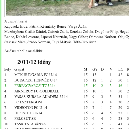
A csapat tagjai:
Kapusok: Erdei Patrik, Késmárky Bence, Varga Ádám
Mezőnyben: Csákó Dániel, Csiszár Zsolt, Derekas Zoltán, Dragóner Filip, Heg
Bence, Kuhár Levente, Lipcsei Krisztián, Nagy Gábor, Odrobina Norbert, Olaj Gy
Suscsák Máté, Szabó Norman, Tajti Mátyás, Tóth-Ilkó Áron
Az őszi tabella az alábbi:
2011/12 idény
hely
csapat
M
GY
D
V
LG
1.
MTK HUNGÁRIA FC U-14
15
13
1
1
42
8
2.
BUDAPEST HONVÉD U-14
15
12
1
2
50
1
3.
FERENCVÁROSI TC U-14
15
10
2
3
46
1
4.
AIRNERGY FC-GOLDBALL
15
10
1
4
50
2
5.
VASAS KUBALA AKADÉM. U-14
15
9
3
3
34
1
6.
FC ESZTERGOM
15
8
3
4
30
2
7.
VIDEOTON FC U-14
15
7
1
7
29
2
8.
ÚJPESTI TE U-14
15
6
4
5
25
1
9.
FELCSÚT SE
15
6
4
5
28
3
10.
TASK TATABÁNYA
15
6
2
7
41
3