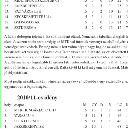
11.
REAC SPORTISKOLA SE U14
15
5
0
10
22
4
12.
JÁSZBERÉNYI SE
15
3
5
7
25
2
13.
VÁC VÁROS LSE
15
3
2
10
15
4
14.
KECSKEMÉTI TE U-14
15
3
1
11
11
3
15.
GYÖNGYÖS AK
15
2
0
13
21
5
16.
SZTK-ERIMA
15
2
0
13
12
7
A fiúk a dobogón telelnek. Ez sok mindent elárul. Nemcsak a tabellán elfoglalt 
okot. A szezon során szinte végig az MTK-val futottak versenyt az első helyért, 
vereséget szenvedtek. Ez még nem is lett volna olyan nagy baj, de az sokkal ink
becsúszott két vereség a Honvéd és a Tatabánya ellen. Látható, az ott elvesztet
szerencsére nincs gond a támadójátékkal, a 15 meccsen szerzett 46 gól több, mi
A góltermelésben leginkább Dragóner Filip jeleskedett, aki 17 gólt vállalt. Ezze
góllövőlistán a második helyen áll. Rajta kívül ki kell még emelni Suscsák Mátét
jó folytatásban!
Most pedig nézzük, miként végeztek az egy évvel idősebbek egy esztendővel e
ugyanebben a bajnokságban:
2010/11-es idény
hely
csapat
M
GY
D
V
LG
1.
MTK HUNGÁRIA FC U-14
15
13
1
1
84
1
2.
VASAS U-14
15
11
3
1
46
1
3.
PFLA FELCSÚT
15
11
3
1
46
1
4.
JÁSZBERÉNYI SE
15
10
1
4
68
2