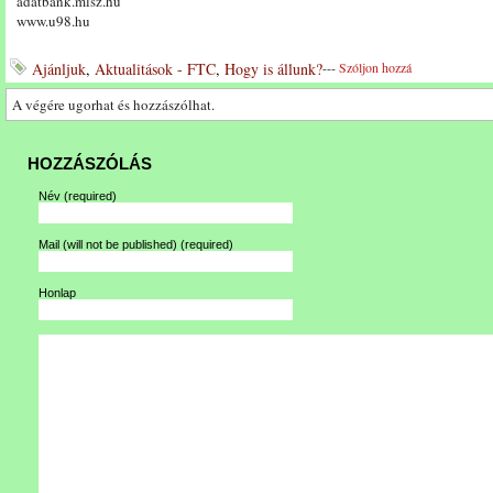
adatbank.mlsz.hu
www.u98.hu
Ajánljuk
,
Aktualitások - FTC
,
Hogy is állunk?
---
Szóljon hozzá
A végére ugorhat és hozzászólhat.
HOZZÁSZÓLÁS
Név
(required)
Mail (will not be published)
(required)
Honlap