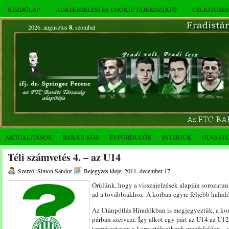
KEZDŐLAP
ADATKEZELÉSI ÉS COOKIE TÁJÉKOZTATÓ
CÉLKITŰZÉ
2026. augusztus
8.
szombat
AKTUALITÁSOK
BARÁTI KÖR
ÉVFORDULÓK
INTERJÚK
OLVAST
Téli számvetés 4. – az U14
Szerző: Simon Sándor
Bejegyzés ideje: 2011. december 17.
Örülünk, hogy a visszajelzések alapján sorozatunk
ad a továbbiakhoz. A korban egyre feljebb halad
Az Utánpótlás Híradókban is megjegyeztük, a ko
párban szervezi. Így alkot egy párt az U14 az U12-
természetesen a korosztályaiknak megfelelően – 