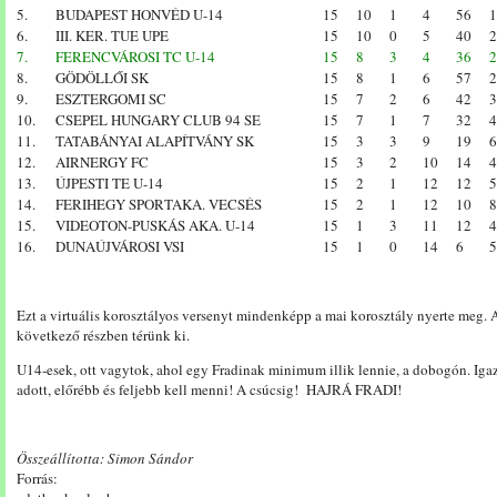
5.
BUDAPEST HONVÉD U-14
15
10
1
4
56
1
6.
III. KER. TUE UPE
15
10
0
5
40
2
7.
FERENCVÁROSI TC U-14
15
8
3
4
36
2
8.
GÖDÖLLŐI SK
15
8
1
6
57
2
9.
ESZTERGOMI SC
15
7
2
6
42
3
10.
CSEPEL HUNGARY CLUB 94 SE
15
7
1
7
32
4
11.
TATABÁNYAI ALAPÍTVÁNY SK
15
3
3
9
19
6
12.
AIRNERGY FC
15
3
2
10
14
4
13.
ÚJPESTI TE U-14
15
2
1
12
12
5
14.
FERIHEGY SPORTAKA. VECSÉS
15
2
1
12
10
8
15.
VIDEOTON-PUSKÁS AKA. U-14
15
1
3
11
12
4
16.
DUNAÚJVÁROSI VSI
15
1
0
14
6
5
Ezt a virtuális korosztályos versenyt mindenképp a mai korosztály nyerte meg. A
következő részben térünk ki.
U14-esek, ott vagytok, ahol egy Fradinak minimum illik lennie, a dobogón. Igaz, 
adott, előrébb és feljebb kell menni! A csúcsig! HAJRÁ FRADI!
Összeállította: Simon Sándor
Forrás: