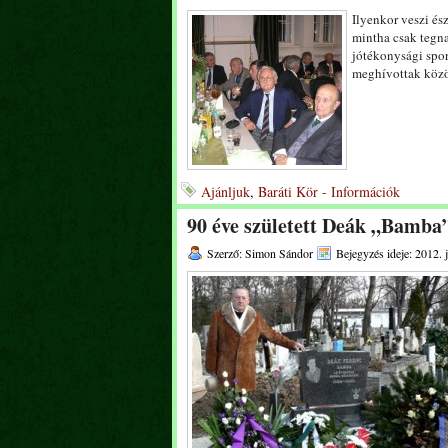
Ilyenkor veszi és
mintha csak tegn
jótékonysági spor
meghívottak közö
Ajánljuk
,
Baráti Kör - Információk
90 éve született Deák „Bamba
Szerző: Simon Sándor
Bejegyzés ideje: 2012. 