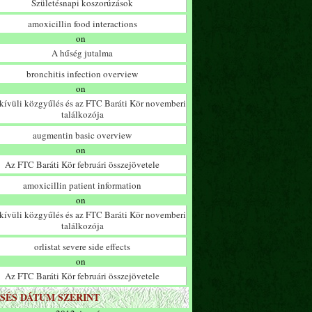
Születésnapi koszorúzások
amoxicillin food interactions
on
A hűség jutalma
bronchitis infection overview
on
ívüli közgyűlés és az FTC Baráti Kör novemberi
találkozója
augmentin basic overview
on
Az FTC Baráti Kör februári összejövetele
amoxicillin patient information
on
ívüli közgyűlés és az FTC Baráti Kör novemberi
találkozója
orlistat severe side effects
on
Az FTC Baráti Kör februári összejövetele
SÉS DÁTUM SZERINT