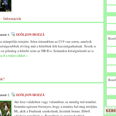
 - Információk
SZÓLJON HOZZÁ
január 4.
Rendk
az utánpótlás tetejére. Jelen írásunkban az U19 van soron, amelyik
hetségesebbek elvileg már a felnőttek felé kacsintgathatnak. Teszik is
z jelenleg a felnőtt szint az NB II is. Számukra kétségtelenül az is
a el a teljes cikket »
nk?
Rendk
SZÓLJON HOZZÁ
január 2.
Aki hisz valakiben vagy valamiben, az mindig tud remélni.
Számára egészen bizonyos, hogy a remény hal meg utoljára.
KERE
Mi, akik a Fradinak szurkolunk, hiszünk benne. Ebből
adódóan remélünk is. Remélünk és reménykedünk,