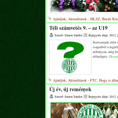
Ajánljuk
,
Aktualitások - MLSZ
,
Baráti Kör
Téli számvetés 9. – az U19
Szerző: Simon Sándor
Bejegyzés ideje: 2012. 
Sorozatunk elért 
csapatból a legte
néhányan, még ha e
előrelépés.
Olvass
Ajánljuk
,
Aktualitások - FTC
,
Hogy is állu
Új év, új remények
Szerző: Simon Sándor
Bejegyzés ideje: 2012. 