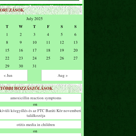
ZORÚZÁSOK
July 2025
T
W
T
F
S
S
1
2
3
4
5
6
8
9
10
11
12
13
15
16
17
18
19
20
22
23
24
25
26
27
29
30
31
< Jun
Aug >
TÓBBI HOZZÁSZÓLÁSOK
amoxicillin reaction symptoms
on
ívüli közgyűlés és az FTC Baráti Kör novemberi
találkozója
otitis media in children
on