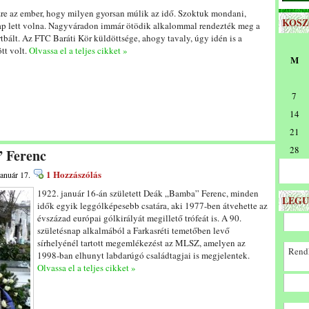
zre az ember, hogy milyen gyorsan múlik az idő. Szoktuk mondani,
KOS
ap lett volna. Nagyváradon immár ötödik alkalommal rendezték meg a
tbált. Az FTC Baráti Kör küldöttsége, ahogy tavaly, úgy idén is a
tt volt.
Olvassa el a teljes cikket »
M
7
14
21
28
” Ferenc
1 Hozzászólás
január 17.
1922. január 16-án született Deák „Bamba” Ferenc, minden
LEGU
idők egyik leggólképesebb csatára, aki 1977-ben átvehette az
évszázad európai gólkirályát megillető trófeát is. A 90.
születésnap alkalmából a Farkasréti temetőben levő
sírhelyénél tartott megemlékezést az MLSZ, amelyen az
Rendk
1998-ban elhunyt labdarúgó családtagjai is megjelentek.
Olvassa el a teljes cikket »