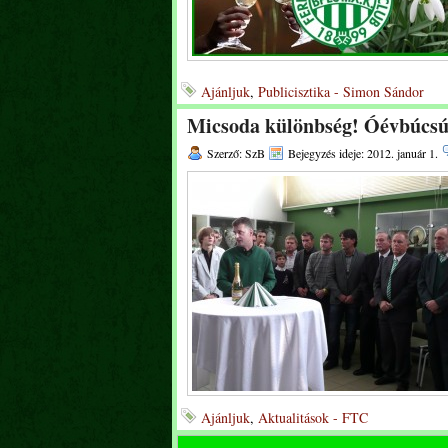
Ajánljuk
,
Publicisztika - Simon Sándor
Micsoda különbség! Óévbúcsúz
Szerző: SzB
Bejegyzés ideje: 2012. január 1.
Ajánljuk
,
Aktualitások - FTC