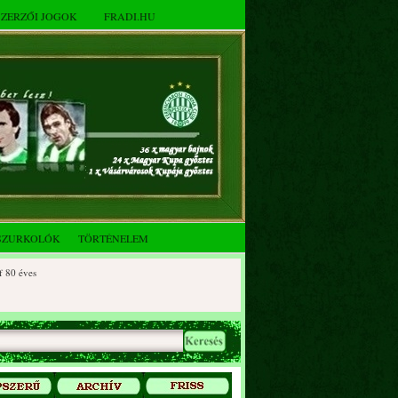
SZERZŐI JOGOK
FRADI.HU
SZURKOLÓK
TÖRTÉNELEM
ves
éves