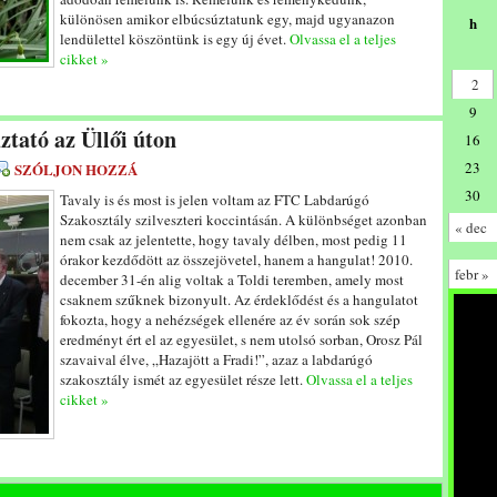
különösen amikor elbúcsúztatunk egy, majd ugyanazon
h
lendülettel köszöntünk is egy új évet.
Olvassa el a teljes
cikket »
2
9
tató az Üllői úton
16
23
SZÓLJON HOZZÁ
30
Tavaly is és most is jelen voltam az FTC Labdarúgó
Szakosztály szilveszteri koccintásán. A különbséget azonban
« dec
nem csak az jelentette, hogy tavaly délben, most pedig 11
órakor kezdődött az összejövetel, hanem a hangulat! 2010.
febr »
december 31-én alig voltak a Toldi teremben, amely most
csaknem szűknek bizonyult. Az érdeklődést és a hangulatot
fokozta, hogy a nehézségek ellenére az év során sok szép
eredményt ért el az egyesület, s nem utolsó sorban, Orosz Pál
szavaival élve, „Hazajött a Fradi!”, azaz a labdarúgó
szakosztály ismét az egyesület része lett.
Olvassa el a teljes
cikket »