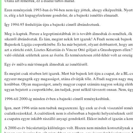
Utána azt reméltük, ez a diadal tartós marad.
Ezen reményeink 1993-ban és 94-ben nem úgy jöttek, ahogy elképzeltük. Nyer
is, elég a két kupagyőzelemre gondolni, de a bajnoki ismétlés elmaradt.
Így 1994-95 fordulóján újra a bajnoki címről ábrándoztunk.
Meg is kaptuk. Persze a legoptimistábbak itt is tovább álmodtak és reméltek, ő
sikerről ábrándoztak. És lám, megint nekik lett igazuk! A Fradi nemcsak bajnok 
Bajnokok Ligája csoportkörébe. És ha már bejutott, olyant dobbantott, hogy arra
azt a zürichi estét, Lisztes Krisztián és Vincze Ottó góljait a Grasshoppers ellen
való oldalak születtek azon az őszön. És természetesen zöld-fehér volt az ország
Egy év múlva már tömegek álmodtak az ismétlésről.
És megint csak részben lett igazuk. Mert bár bajnok lett újra a csapat, de a BL-
egyszer megugrik egy magasságot, utána elvárják tőle. A Fradi nagyon nagy ma
korábban. Olyan magasságot, amely magyar csapat számára nagyon sokáig elérh
ugyan bejutott a csoportkörbe, ám tudjuk, pont nélkül távozott onnan. Nem, úgy
1996-tól 2000-ig minden évben a bajnoki címről reménykedtünk.
Igen, mert 1996 után nem tudtuk megszerezni. Így ezek az évek visszatérő remén
csalatkozásokkal. A csalódások nem is elsősorban a bajnoki helyezéseknek szól
a csapatra egyre inkább rászálló anyagi gondokról. Ekkor indult el igazán a ke
A 2000-es év búcsúztatója különleges volt. Hiszen nem minden korosztálynak a