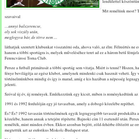
lendülettel köszöntün
Mit remélünk most? 
szavaival
…annyi balszerencse,
oly sok viszály után,
megfogyva bár, de törve nem …
láthatjuk szeretett klubunkat visszatérni oda, ahova való, az élre. Félreértés ne 
hanem a többi sportágra is, melyek műveléséhez teret ad ez a három betű fémjelz
Ferencvárosi Torna Club.
Persze a futball primátusát a többi sportág sem vitatja. Miért is tenné? Hiszen, h
fénye bevilágítja az egész klubot, amelynek mindenki csak hasznát veheti. Így 
történelmünkben mindig és így is marad, amíg e kis hazában a népesség legnagy
jelenti.
Szóval új év, új remények. Emlékezzünk egy kicsit, miben is reménykedtünk az 
1991 és 1992 fordulóján egy jó tavaszban, amely a dobogó közelébe repíthet.
És? És? 1992 tavaszán történelmének egyik legragyogóbb tavaszát produkálta 
közelébe, hanem annak a tetejére röpítette. Bajnoki cím 11 esztendő után. Persz
remélték, mint minden évben. Ekkor azonban bejött, zöld-fehérbe öltözött az or
megtettük azt az euforikus Miskolc-Budapest utat.