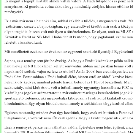
És megint a legoptimistább álmok váltak valóra. A Fradi tulajdonos és pénz nél
aranyérmes. Ki gondolta volna akkor, hogy mindmáig utoljára, hiszen ettől az i
reményeink.
Ez a más már nem a bajnoki cím, sokkal inkább a túlélés, a megmaradás volt.
ezüstérmet szerzett a bajnokságban, egy esztendővel később már csak a középme
olyan tragédia, hiszen volt már ilyen a történelemben. De olyan, amit az MLSZ n
Kizárták a Fradit az NB I-ből. Hiába derült ki utóbb, hogy jogtalanul, ezt mi mi
lehetett visszafordítani.
Mit remélhetett ezekben az években az egyszerű szurkoló ilyentájt? Egyértelmű, 
Sajnos, ez a remény sem jött be évekig. Az hogy a Fradit kizárták az példa nélkü
három évig az NB II poklában kellett senyvedni, abban már jócskán benne volt a
napok arról szóltak, vajon ez lesz az utolsó? Aztán 2008-ban eredményes lett a s
Fradi élére. Pontosabban a Fradi futball élére, hiszen ettől az időtől kezdve kicsi
nekünk oly kedves, mindent jelentő három betűről az FTC-ről beszéltünk. Mert u
szakosztály, mint klub és ott volt a futball, amely ugyanúgy használta az FTC ne
kizárólagos jogokat származtatott a már említett részleges kereskedelmi jogok 
sportszerető történész, aki megpróbálja kibogozni a Fradi körül kialakult csomó
birodalmában. Egy olyan birodalomban, amely a székházban tárgyiasult elválasztó
Egészen mostanáig minden évet úgy kezdtünk, hogy csak mi hittünk a Ferencvá
tulajdonosok, a vezetők nem. Ők csak ígérték, hogy a Fradit megerősítik, az el
Ezek a remények persze nem válhattak valóra. Ígéretekre nem lehet építeni, a s
harmadik NB II-es évben feljutottunk. Az első NB I-es évben leszerepeltünk. M