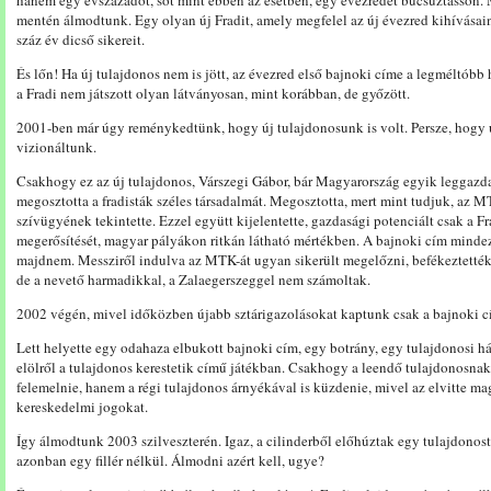
hanem egy évszázadot, sőt mint ebben az esetben, egy évezredet búcsúztasson. M
mentén álmodtunk. Egy olyan új Fradit, amely megfelel az új évezred kihívása
száz év dicső sikereit.
És lőn! Ha új tulajdonos nem is jött, az évezred első bajnoki címe a legméltóbb he
a Fradi nem játszott olyan látványosan, mint korábban, de győzött.
2001-ben már úgy reménykedtünk, hogy új tulajdonosunk is volt. Persze, hogy 
vizionáltunk.
Csakhogy ez az új tulajdonos, Várszegi Gábor, bár Magyarország egyik leggazd
megosztotta a fradisták széles társadalmát. Megosztotta, mert mint tudjuk, az MTK
szívügyének tekintette. Ezzel együtt kijelentette, gazdasági potenciált csak a Fra
megerősítését, magyar pályákon ritkán látható mértékben. A bajnoki cím mindez
majdnem. Messziről indulva az MTK-át ugyan sikerült megelőzni, befékeztették
de a nevető harmadikkal, a Zalaegerszeggel nem számoltak.
2002 végén, mivel időközben újabb sztárigazolásokat kaptunk csak a bajnoki cí
Lett helyette egy odahaza elbukott bajnoki cím, egy botrány, egy tulajdonosi 
elölről a tulajdonos kerestetik című játékban. Csakhogy a leendő tulajdonosna
felemelnie, hanem a régi tulajdonos árnyékával is küzdenie, mivel az elvitte ma
kereskedelmi jogokat.
Így álmodtunk 2003 szilveszterén. Igaz, a cilinderből előhúztak egy tulajdonost,
azonban egy fillér nélkül. Álmodni azért kell, ugye?