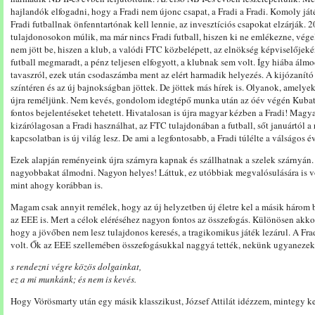
hajlandók elfogadni, hogy a Fradi nem újonc csapat, a Fradi a Fradi. Komoly ját
Fradi futballnak önfenntartónak kell lennie, az invesztíciós csapokat elzárják. 20
tulajdonosokon múlik, ma már nincs Fradi futball, hiszen ki ne emlékezne, vég
nem jött be, hiszen a klub, a valódi FTC közbelépett, az elnökség képviselőjek
futball megmaradt, a pénz teljesen elfogyott, a klubnak sem volt. Így hiába ál
tavaszról, ezek után csodaszámba ment az elért harmadik helyezés. A kijózanít
színtéren és az új bajnokságban jöttek. De jöttek más hírek is. Olyanok, amelye
újra reméljünk. Nem kevés, gondolom idegtépő munka után az óév végén Kuba
fontos bejelentéseket tehetett. Hivatalosan is újra magyar kézben a Fradi! Magy
kizárólagosan a Fradi használhat, az FTC tulajdonában a futball, sőt januártól 
kapcsolatban is új világ lesz. De ami a legfontosabb, a Fradi túlélte a válságos é
Ezek alapján reményeink újra szárnyra kapnak és szállhatnak a szelek szárnyán.
nagyobbakat álmodni. Nagyon helyes! Láttuk, ez utóbbiak megvalósulására is vo
mint ahogy korábban is.
Magam csak annyit remélek, hogy az új helyzetben új életre kel a másik három 
az EEE is. Mert a célok eléréséhez nagyon fontos az összefogás. Különösen akko
hogy a jövőben nem lesz tulajdonos keresés, a tragikomikus játék lezárul. A Fr
volt. Ők az EEE szellemében összefogásukkal naggyá tették, nekünk ugyanezek 
s rendezni végre közös dolgainkat,
ez a mi munkánk; és nem is kevés.
Hogy Vörösmarty után egy másik klasszikust, József Attilát idézzem, mintegy ke