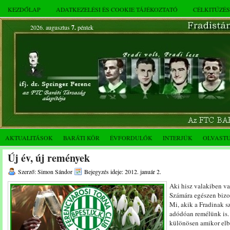
KEZDŐLAP
ADATKEZELÉSI ÉS COOKIE TÁJÉKOZTATÓ
CÉLKITŰZÉ
2026. augusztus
7.
péntek
AKTUALITÁSOK
BARÁTI KÖR
ÉVFORDULÓK
INTERJÚK
OLVAST
Új év, új remények
Szerző: Simon Sándor
Bejegyzés ideje: 2012. január 2.
Aki hisz valakiben va
Számára egészen bizo
Mi, akik a Fradinak 
adódóan remélünk is
különösen amikor el