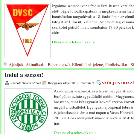
Izgalmas szombat vár a fradistákra, hiszen kézila
előtt végre futballcsapatunk is megkezdi remélhető
hamisítatlan rangadóval: a 18. fordulóban az elmú
látogat az Üllői úti katlanba. Az eredetileg vasárn
szurkolói petíció miatt szombaton 17:30 perckor k
előtt.
Olvassa el a teljes cikket »
Ajánljuk
,
Aktuálisok - Beharangozó
,
Ellenfelünk jelene
,
Publicisztika - 
Indul a szezon!
SZÓLJON HOZZ
Szerző: Simon József
Bejegyzés ideje: 2012. március 2.
Az időjárási viszonyok és a létesítmények állapo
Európában szinte egyedülálló módon Magyarors
hosszabb, mint két egymást követő szezon között e
megáll a futballélet. Egy igazi rajongónál februá
is jelentkeznek, ám a mai napon a Vasas-Honvéd 
2011/2012-es idényének második része is. Mik le
írás.
Olvassa el a teljes cikket »