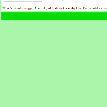
A Szurkoló hangja
,
Ajánljuk
,
Aktualitások - szubjektív
,
Publicisztika - S