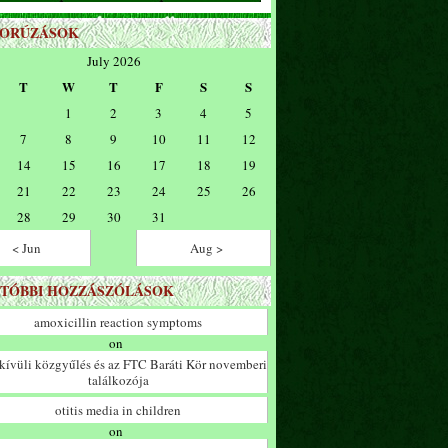
ZORÚZÁSOK
July 2026
T
W
T
F
S
S
1
2
3
4
5
7
8
9
10
11
12
14
15
16
17
18
19
21
22
23
24
25
26
28
29
30
31
< Jun
Aug >
TÓBBI HOZZÁSZÓLÁSOK
amoxicillin reaction symptoms
on
ívüli közgyűlés és az FTC Baráti Kör novemberi
találkozója
otitis media in children
on