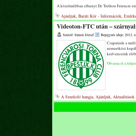
A közelmúltban elhunyt Dr. Trethon Ferencre e
Ajánljuk
,
Baráti Kör - Információk
,
Emléke
Videoton-FTC után – szárnyal
Szerző: Simon József
Bejegyzés ideje: 2012. o
Csapatunk a múlt 
nemzetközi kupáb
kedvenceink előtt
Olvassa el a telje
A Szurkoló hangja
,
Ajánljuk
,
Aktualitások 