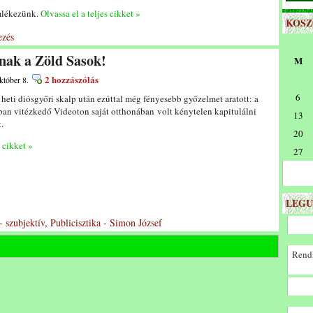
mlékezünk.
Olvassa el a teljes cikket »
KOS
zés
nak a Zöld Sasok!
M
2 hozzászólás
któber 8.
6
heti diósgyőri skalp után ezúttal még fényesebb győzelmet aratott: a
an vitézkedő Videoton saját otthonában volt kénytelen kapitulálni
13
.
20
s cikket »
27
LEGU
- szubjektív
,
Publicisztika - Simon József
Rendk