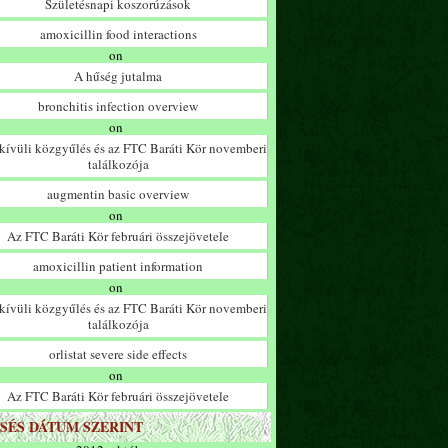
Születésnapi koszorúzások
amoxicillin food interactions
on
A hűség jutalma
bronchitis infection overview
on
ívüli közgyűlés és az FTC Baráti Kör novemberi
találkozója
augmentin basic overview
on
Az FTC Baráti Kör februári összejövetele
amoxicillin patient information
on
ívüli közgyűlés és az FTC Baráti Kör novemberi
találkozója
orlistat severe side effects
on
Az FTC Baráti Kör februári összejövetele
SÉS DÁTUM SZERINT