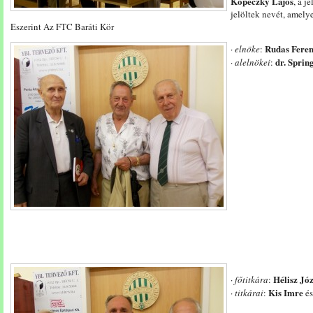
Kopeczky Lajos
, a j
jelöltek nevét, amely
Eszerint Az FTC Baráti Kör
Rudas Fere
·
elnöke
:
dr. Sprin
·
alelnökei
:
Hélisz Józ
·
főtitkára
:
Kis Imre
·
titkárai
:
é