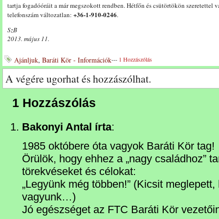
tartja fogadóóráit a már megszokott rendben. Hétfőn és csütörtökön szeretettel 
+36-1-910-0246
telefonszám változatlan:
.
SzB
2013. május 11.
Ajánljuk
,
Baráti Kör - Információk
---
1 Hozzászólás
A végére ugorhat és hozzászólhat.
1 Hozzászólás
Bakonyi Antal írta
:
1985 októbere óta vagyok Baráti Kör tag!
Örülök, hogy ehhez a „nagy családhoz” tar
törekvéseket és célokat:
„Legyünk még többen!” (Kicsit meglepett,
vagyunk…)
Jó egészséget az FTC Baráti Kör vezetői