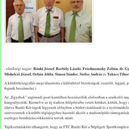
Bánki József
Borbély László
Friedmanszky Zoltán
dr. G
·
elnökségi tagjai
:
,
,
,
Miskolczi József
Orbán Attila
Simon Sándor
Széles András
Takács Tibor
,
,
,
és
A küldöttközgyűlés megválasztotta a különböző bizottságok vezetőit, tagjait, pó
fogunk beszámolni.)
Az „Egyebek” napirendi pont keretében hozzászólók elsősorban a szurkolói mag
hangsúlyozták. Kiemelve az új stadion felépítésébe vetett hitüket, kérték, hogy a
illetve Baráti Kör tagok legyenek előnyben a bérletvásárlásnál és a nyitómérkőz
szervezzenek a korábbi téglajegyhez hasonló akciót a stadionépítés támogatásá
esetleges beruházáscsökkentési tervek miatt.
Tájékoztatásként elhangzott, hogy az FTC Baráti Kör a Népligeti Sportkomple