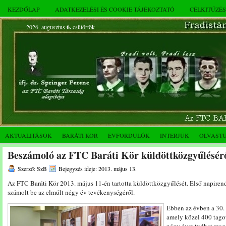
KEZDŐLAP
ADATKEZELÉSI ÉS COOKIE TÁJÉKOZTATÓ
CÉLKITŰZÉ
2026. augusztus
6.
csütörtök
AKTUALITÁSOK
BARÁTI KÖR
ÉVFORDULÓK
INTERJÚK
OLVAST
Beszámoló az FTC Baráti Kör küldöttközgyűlésér
Szerző: SzB
Bejegyzés ideje: 2013. május 13.
Az FTC Baráti Kör 2013. május 11-én tartotta küldöttközgyűlését. Első napire
számolt be az elmúlt négy év tevékenységéről.
Ebben az évben a 30. 
amely közel 400 tago