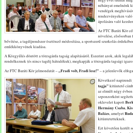
négy évet tudhat maga
néhányat emelnénk ki
vendégek meghívásáva
rendezvényeken való r
ápolására való kezde
Az FTC Baráti Kör cél
növelése, elsősorban 
bővítése, a tagdíjrendszer ösztönző módosítása, a sportszerű szurkolás érdekéb
emlékkönyvének kiadása.
A Közgyűlés döntött a törzsgárda tagság alapításáról. Eszerint azok, akik legal
rendelkeznek (és nincs tagdíj hátralékuk), megkapják a törzsgárda tagsági igazo
„Fradi volt, Fradi lesz!”
Az FTC Baráti Kör jelmondatát –
– a jelenlevők elfog
Következő napirendi
tagja”
kitüntető címb
az elmúlt négy évben
szponzorként segített
Ber
oklevelet kapott
Hermány Csaba
Kis
,
Balázs
Ruda
, amelyet
kitüntetetteknek.
Ezt követően került s