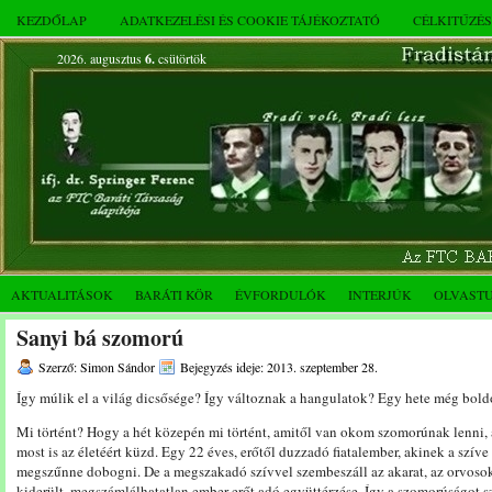
KEZDŐLAP
ADATKEZELÉSI ÉS COOKIE TÁJÉKOZTATÓ
CÉLKITŰZÉ
2026. augusztus
6.
csütörtök
AKTUALITÁSOK
BARÁTI KÖR
ÉVFORDULÓK
INTERJÚK
OLVAST
Sanyi bá szomorú
Szerző: Simon Sándor
Bejegyzés ideje: 2013. szeptember 28.
Így múlik el a világ dicsősége? Így változnak a hangulatok? Egy hete még bol
Mi történt? Hogy a hét közepén mi történt, amitől van okom szomorúnak lenni
most is az életéért küzd. Egy 22 éves, erőtől duzzadó fiatalember, akinek a szíve
megszűnne dobogni. De a megszakadó szívvel szembeszáll az akarat, az orvosok
kiderült, megszámlálhatatlan ember erőt adó együttérzése. Így a szomorúságot sz