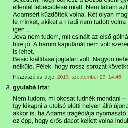
ellenfél lebecsülése miatt. Nem láttam az
Adamsért küzdöttek volna. Két olyan magy
le minket, akiket a Fradi nem tudott voln
igen…
Jova nem tudom, mit csinált az első góln
híre jó. A három kapufánál nem volt szer
is lehet.
Besic kiállítása jogtalan volt. Nagyon ne
nélküle. Félek, hogy rossz sorozat követk
Hozzászólás ideje:
2013. szeptember 29. 14:46
gyulabá írta
:
Nem tudom, mi okosat tudnék mondani – 
Így kikapni a utolsó előtti helyen álló új
akkor is, ha Adams tragédiája nyomasztó 
ez épp, hogy erős dacot kellett volna indu