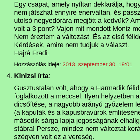
Egy csapat, amely nyíltan deklarálja, hogy
nem játszhat ennyire enerváltan, és passz
utolsó negyedórára megjött a kedvük? Am
volt a 3 pont? Vajon mit mondott Moniz 
Nem éreztem a változást. És az első félidő
Kérdések, amire nem tudjuk a választ.
Hajrá Fradi.
Hozzászólás ideje:
2013. szeptember 30. 19:01
Kinizsi írta
:
Gusztustalan volt, ahogy a Harmadik félidő
foglalkozott a meccsel. Ilyen helyzetben a
dicsőítése, a nagyobb arányú győzelem l
(a kapufák és a kapusbravúrok említésén
második sárga lapja jogosságának elhallga
stábra! Persze, mindez nem változtat ko
szégyen volt ez a vereség.