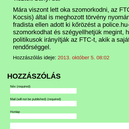
Mára viszont lett oka szomorkodni, az FT
Kocsis) által is meghozott törvény nyomá
fradista ellen adott ki kőrözést a police.hu
szomorkodhat és szégyellhetjük megint, h
politikusok irányítják az FTC-t, akik a sajá
rendőrséggel.
Hozzászólás ideje:
2013. október 5. 08:02
HOZZÁSZÓLÁS
Név
(required)
Mail (will not be published)
(required)
Honlap