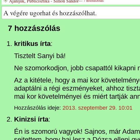
Ajánljuk
,
Publicisztika - Simon Sándor
---
7 hozzászólás
A végére ugorhat és hozzászólhat.
7 hozzászólás
kritikus írta
:
Tisztelt Sanyi bá!
Ne szomorkodjon, jobb csapattól kikapni
Az a kitétele, hogy a mai kor követelménye
adaptálni a régi eszményeket, ahhoz tiszt
mai kor követelményei és miért tartják an
Hozzászólás ideje:
2013. szeptember 29. 10:01
Kinizsi írta
:
Én is szomorú vagyok! Sajnos, már Adams 
sejtettem, hogy baj lesz a Dózsa elleni