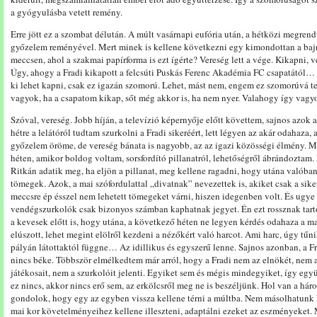
a gyógyulásba vetett remény.
Erre jött ez a szombat délután. A múlt vasárnapi eufória után, a hétközi megren
győzelem reményével. Mert minek is kellene következni egy kimondottan a baj
meccsen, ahol a szakmai papírforma is ezt ígérte? Vereség lett a vége. Kikapni, 
Úgy, ahogy a Fradi kikapott a felcsúti Puskás Ferenc Akadémia FC csapatától… N
ki lehet kapni, csak ez igazán szomorú. Lehet, mást nem, engem ez szomorúvá t
vagyok, ha a csapatom kikap, sőt még akkor is, ha nem nyer. Valahogy így vagy
Szóval, vereség. Jobb híján, a televízió képernyője előtt követtem, sajnos azok 
hétre a lelátóról tudtam szurkolni a Fradi sikeréért, lett légyen az akár odahaza,
győzelem öröme, de vereség bánata is nagyobb, az az igazi közösségi élmény. 
héten, amikor boldog voltam, sorsfordító pillanatról, lehetőségről ábrándoztam
Ritkán adatik meg, ha eljön a pillanat, meg kellene ragadni, hogy utána valóban
tömegek. Azok, a mai szófordulattal „divatnak” nevezettek is, akiket csak a sike
meccsre ép ésszel nem lehetett tömegeket várni, hiszen idegenben volt. És ugye 
vendégszurkolók csak bizonyos számban kaphatnak jegyet. Én ezt rossznak tarto
a kevesek előtt is, hogy utána, a következő héten ne legyen kérdés odahaza a m
elúszott, lehet megint elölről kezdeni a nézőkért való harcot. Ami harc, úgy tűni
pályán látottaktól függne… Az idillikus és egyszerű lenne. Sajnos azonban, a Fra
nincs béke. Többször elmélkedtem már arról, hogy a Fradi nem az elnökét, nem a
játékosait, nem a szurkolóit jelenti. Egyiket sem és mégis mindegyiket, így együ
ez nincs, akkor nincs erő sem, az erkölcsről meg ne is beszéljünk. Hol van a há
gondolok, hogy egy az egyben vissza kellene térni a múltba. Nem másolhatunk 
mai kor követelményeihez kellene illeszteni, adaptálni ezeket az eszményeket.