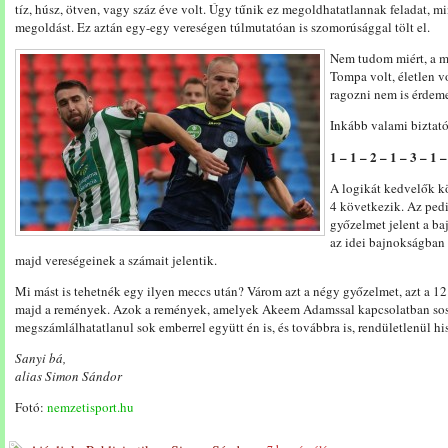
tíz, húsz, ötven, vagy száz éve volt. Úgy tűnik ez megoldhatatlannak feladat, m
megoldást. Ez aztán egy-egy vereségen túlmutatóan is szomorúsággal tölt el.
Nem tudom miért, a ma
Tompa volt, életlen v
ragozni nem is érdeme
Inkább valami biztató
1 – 1 – 2 – 1 – 3 – 1 
A logikát kedvelők kö
4 következik. Az ped
győzelmet jelent a b
az idei bajnokságban
majd vereségeinek a számait jelentik.
Mi mást is tehetnék egy ilyen meccs után? Várom azt a négy győzelmet, azt a 12
majd a remények. Azok a remények, amelyek Akeem Adamssal kapcsolatban sos
megszámlálhatatlanul sok emberrel együtt én is, és továbbra is, rendületlenül h
Sanyi bá,
alias Simon Sándor
Fotó:
nemzetisport.hu