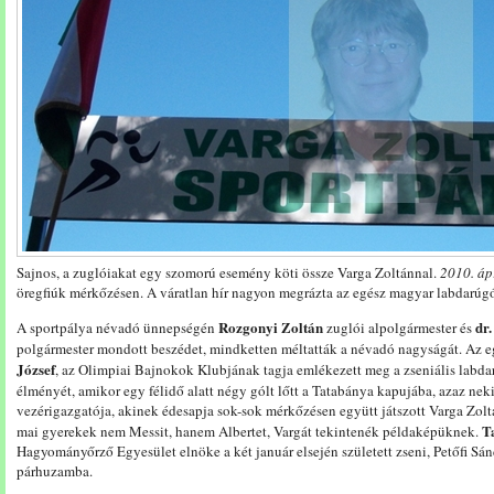
Sajnos, a zuglóiakat egy szomorú esemény köti össze Varga Zoltánnal.
2010. ápr
öregfiúk mérkőzésen. A váratlan hír nagyon megrázta az egész magyar labdarúgó
Rozgonyi Zoltán
dr
A sportpálya névadó ünnepségén
zuglói alpolgármester és
polgármester mondott beszédet, mindketten méltatták a névadó nagyságát. Az 
József
, az Olimpiai Bajnokok Klubjának tagja emlékezett meg a zseniális labda
élményét, amikor egy félidő alatt négy gólt lőtt a Tatabánya kapujába, azaz nek
vezérigazgatója, akinek édesapja sok-sok mérkőzésen együtt játszott Varga Zolt
T
mai gyerekek nem Messit, hanem Albertet, Vargát tekintenék példaképüknek.
Hagyományőrző Egyesület elnöke a két január elsején született zseni, Petőfi Sánd
párhuzamba.