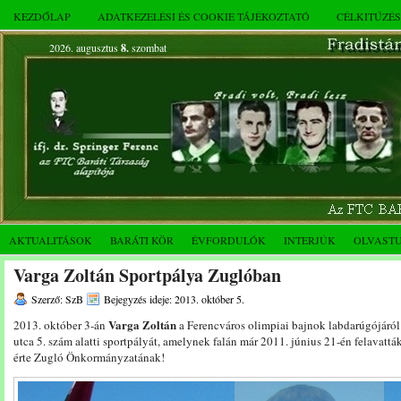
KEZDŐLAP
ADATKEZELÉSI ÉS COOKIE TÁJÉKOZTATÓ
CÉLKITŰZÉ
2026. augusztus
8.
szombat
AKTUALITÁSOK
BARÁTI KÖR
ÉVFORDULÓK
INTERJÚK
OLVAST
Varga Zoltán Sportpálya Zuglóban
Szerző: SzB
Bejegyzés ideje: 2013. október 5.
Varga Zoltán
2013. október 3-án
a Ferencváros olimpiai bajnok labdarúgójáról 
utca 5. szám alatti sportpályát, amelynek falán már 2011. június 21-én felavatt
érte Zugló Önkormányzatának!