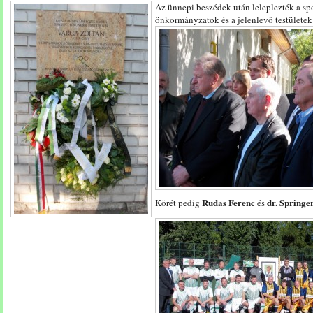
Az ünnepi beszédek után leleplezték a spor
önkormányzatok és a jelenlevő testülete
Rudas Ferenc
dr. Springe
Körét pedig
és