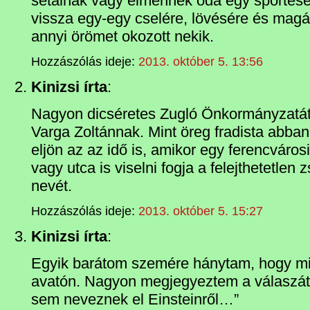
sétálnak vagy elmennek oda egy sportes
vissza egy-egy cselére, lövésére és magá
annyi örömet okozott nekik.
Hozzászólás ideje:
2013. október 5. 13:56
Kinizsi írta
:
Nagyon dicséretes Zugló Önkormányzatától
Varga Zoltánnak. Mint öreg fradista abb
eljön az az idő is, amikor egy ferencváros
vagy utca is viselni fogja a felejthetetlen 
nevét.
Hozzászólás ideje:
2013. október 5. 15:27
Kinizsi írta
:
Egyik barátom szemére hánytam, hogy mié
avatón. Nagyon megjegyeztem a válaszá
sem neveznek el Einsteinről…”