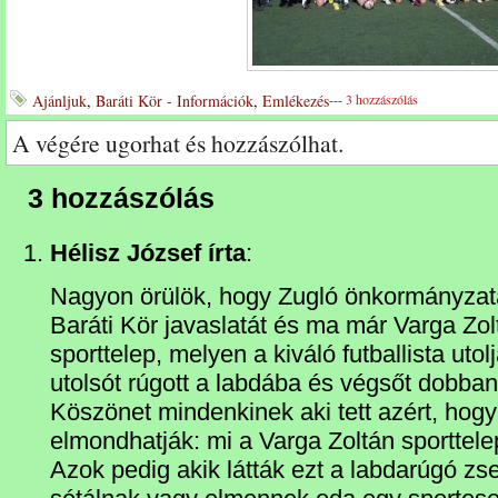
Ajánljuk
,
Baráti Kör - Információk
,
Emlékezés
---
3 hozzászólás
A végére ugorhat és hozzászólhat.
3 hozzászólás
Hélisz József írta
:
Nagyon örülök, hogy Zugló önkormányzat
Baráti Kör javaslatát és ma már Varga Zolt
sporttelep, melyen a kiváló futballista utol
utolsót rúgott a labdába és végsőt dobban
Köszönet mindenkinek aki tett azért, hogy
elmondhatják: mi a Varga Zoltán sporttele
Azok pedig akik látták ezt a labdarúgó zsen