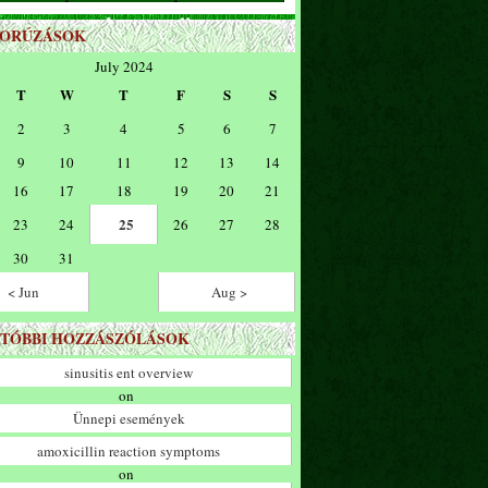
ZORÚZÁSOK
July 2024
T
W
T
F
S
S
2
3
4
5
6
7
9
10
11
12
13
14
16
17
18
19
20
21
25
23
24
26
27
28
30
31
< Jun
Aug >
TÓBBI HOZZÁSZÓLÁSOK
sinusitis ent overview
on
Ünnepi események
amoxicillin reaction symptoms
on