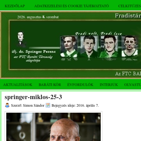
KEZDŐLAP
ADATKEZELÉSI ÉS COOKIE TÁJÉKOZTATÓ
CÉLKITŰZÉ
2026. augusztus
8.
szombat
AKTUALITÁSOK
BARÁTI KÖR
ÉVFORDULÓK
INTERJÚK
OLVAST
springer-miklos-25-3
Szerző: Simon Sándor
Bejegyzés ideje: 2016. április 7.