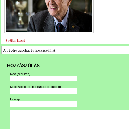
---
Szóljon hozzá
A végére ugorhat és hozzászólhat.
HOZZÁSZÓLÁS
Név
(required)
Mail (will not be published)
(required)
Honlap