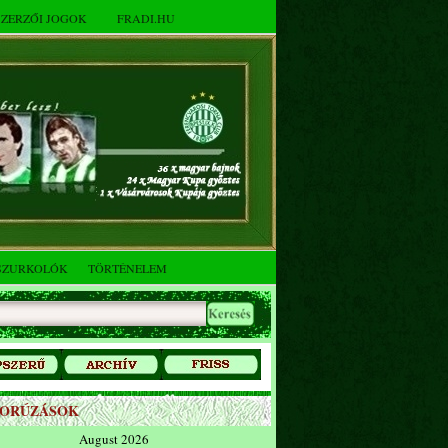
SZERZŐI JOGOK
FRADI.HU
SZURKOLÓK
TÖRTÉNELEM
ZORÚZÁSOK
August 2026