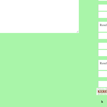
Rendk
Rendk
KERE
h