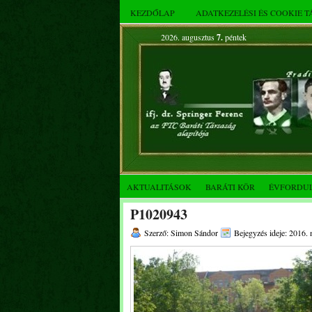
KEZDŐLAP
ADATKEZELÉSI ÉS COOKIE 
2026. augusztus
7.
péntek
AKTUALITÁSOK
BARÁTI KÖR
ÉVFORDU
P1020943
Szerző: Simon Sándor
Bejegyzés ideje: 2016. 