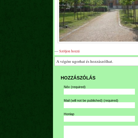
---
Szóljon hozzá
A végére ugorhat és hozzászólhat.
HOZZÁSZÓLÁS
Név
(required)
Mail (will not be published)
(required)
Honlap