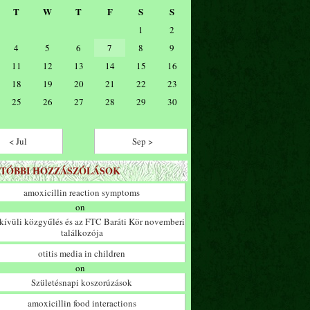
T
W
T
F
S
S
1
2
4
5
6
7
8
9
11
12
13
14
15
16
18
19
20
21
22
23
25
26
27
28
29
30
< Jul
Sep >
TÓBBI HOZZÁSZÓLÁSOK
amoxicillin reaction symptoms
on
ívüli közgyűlés és az FTC Baráti Kör novemberi
találkozója
otitis media in children
on
Születésnapi koszorúzások
amoxicillin food interactions