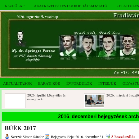
KEZDŐLAP
ADATKEZELÉSI ÉS COOKIE TÁJÉKOZTATÓ
CÉLKITŰZÉ
2026. augusztus
9.
vasárnap
AKTUALITÁSOK
BARÁTI KÖR
ÉVFORDULÓK
INTERJÚK
OLVAST
2026. áprilisi közgyűlés és
2026. márciusi összejövetel
összejövetel
Rendkívüli közgyűlés és a 2025.
Dálnoki József 90 éves
2016. decemberi bejegyzések arc
novemberi összejövetel
BÚÉK 2017
8 hozzászólás
Szerző: Simon Sándor
Bejegyzés ideje: 2016. december 31.