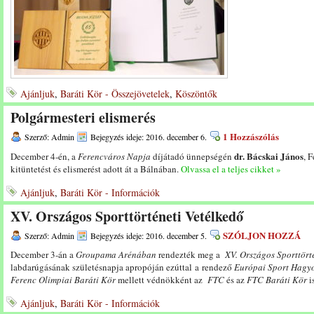
Ajánljuk
,
Baráti Kör - Összejövetelek
,
Köszöntők
Polgármesteri elismerés
1 Hozzászólás
Szerző: Admin
Bejegyzés ideje: 2016. december 6.
dr. Bácskai János
December 4-én, a
Ferencváros Napja
díjátadó ünnepségén
, 
kitüntetést és elismerést adott át a Bálnában.
Olvassa el a teljes cikket »
Ajánljuk
,
Baráti Kör - Információk
XV. Országos Sporttörténeti Vetélkedő
SZÓLJON HOZZÁ
Szerző: Admin
Bejegyzés ideje: 2016. december 5.
December 3-án a
Groupama Arénában
rendezték meg a
XV. Országos Sporttört
labdarúgásának születésnapja apropóján ezúttal a rendező
Európai Sport Hagy
Ferenc Olimpiai Baráti Kör
mellett védnökként az
FTC
és az
FTC Baráti Kör
i
Ajánljuk
,
Baráti Kör - Információk