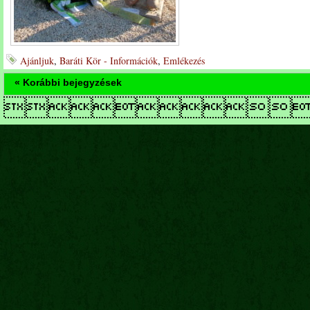
Ajánljuk
,
Baráti Kör - Információk
,
Emlékezés
« Korábbi bejegyzések
