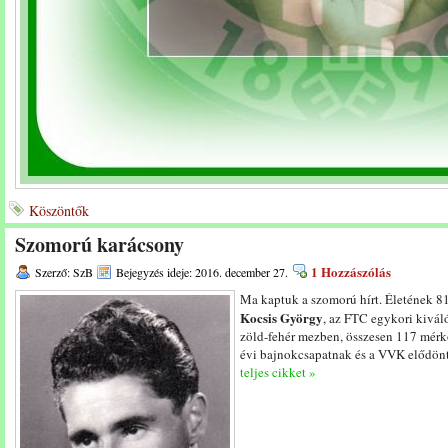
Köszöntők
Szomorú karácsony
1 Hozzászólás
Szerző: SzB
Bejegyzés ideje: 2016. december 27.
Ma kaptuk a szomorú hírt. Életének 8
Kocsis György
, az FTC egykori kiváló
zöld-fehér mezben, összesen 117 mérkő
évi bajnokcsapatnak és a VVK elődönt
teljes cikket »