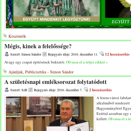
Köszöntők
Mégis, kinek a felelőssége?
12 hozzászólás
Szerző: Simon Sándor
Bejegyzés ideje: 2016. december 11.
Avagy egy csapat építésének buktatói.
Olvassa el a teljes cikket »
Ajánljuk
,
Publicisztika - Simon Sándor
A születésnapi emléksorozat folytatódott
2 hozzászólás
Szerző: SzB
Bejegyzés ideje: 2016. december 7.
A ferencvárosi labdar
alkalmából rendezett
Hagyományőrző Egyes
Ezúttal azonban egy 
kellett.
Olvassa el a te