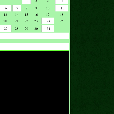
1
2
3
4
6
7
8
9
10
11
13
14
15
16
17
18
20
21
22
23
24
25
27
28
29
30
31