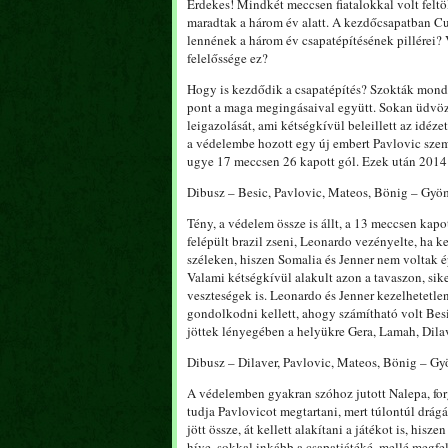
Érdekes! Mindkét meccsen fiatalokkal volt feltöl
maradtak a három év alatt. A kezdőcsapatban Cu
lennének a három év csapatépítésének pillérei? 
felelőssége ez?
Hogy is kezdődik a csapatépítés? Szokták mondan
pont a maga megingásaival együtt. Sokan üdvöz
leigazolását, ami kétségkívül beleillett az idéz
a védelembe hozott egy új embert Pavlovic szemé
ugye 17 meccsen 26 kapott gól. Ezek után 2014 
Dibusz – Besic, Pavlovic, Mateos, Bönig – Gyö
Tény, a védelem össze is állt, a 13 meccsen kapo
felépült brazil zseni, Leonardo vezényelte, ha ke
széleken, hiszen Somalia és Jenner nem voltak é
Valami kétségkívül alakult azon a tavaszon, sik
veszteségek is. Leonardo és Jenner kezelhetetlen
gondolkodni kellett, ahogy számítható volt Besi
jöttek lényegében a helyükre Gera, Lamah, Dilav
Dibusz – Dilaver, Pavlovic, Mateos, Bönig – G
A védelemben gyakran szóhoz jutott Nalepa, for
tudja Pavlovicot megtartani, mert túlontúl drág
jött össze, át kellett alakítani a játékot is, hi
híve, sokkal inkább a csapatjátéké, mellé megfel