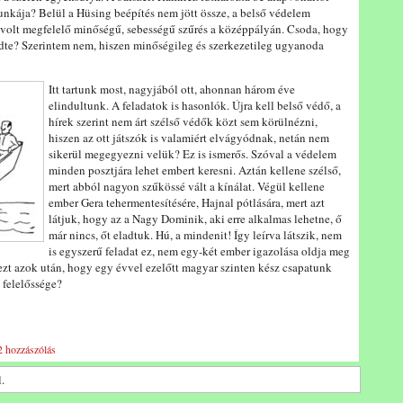
nkája? Belül a Hüsing beépítés nem jött össze, a belső védelem
 volt megfelelő minőségű, sebességű szűrés a középpályán. Csoda, hogy
zdte? Szerintem nem, hiszen minőségileg és szerkezetileg ugyanoda
Itt tartunk most, nagyjából ott, ahonnan három éve
elindultunk. A feladatok is hasonlók. Újra kell belső védő, a
hírek szerint nem árt szélső védők közt sem körülnézni,
hiszen az ott játszók is valamiért elvágyódnak, netán nem
sikerül megegyezni velük? Ez is ismerős. Szóval a védelem
minden posztjára lehet embert keresni. Aztán kellene szélső,
mert abból nagyon szűkössé vált a kínálat. Végül kellene
ember Gera tehermentesítésére, Hajnal pótlására, mert azt
látjuk, hogy az a Nagy Dominik, aki erre alkalmas lehetne, ő
már nincs, őt eladtuk. Hú, a mindenit! Így leírva látszik, nem
is egyszerű feladat ez, nem egy-két ember igazolása oldja meg
ezt azok után, hogy egy évvel ezelőtt magyar szinten kész csapatunk
 felelőssége?
2 hozzászólás
.