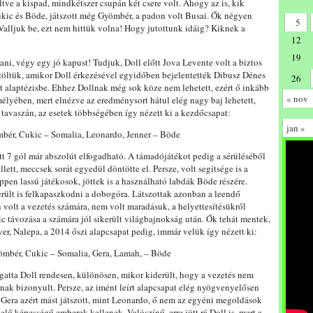
tve a kispad, mindkétszer csupán két csere volt. Ahogy az is, kik
kic és Böde, játszott még Gyömbér, a padon volt Busai. Ők négyen
5
Valljuk be, ezt nem hittük volna! Hogy jutottunk idáig? Kiknek a
12
19
i, végy egy jó kapust! Tudjuk, Doll előtt Jova Levente volt a biztos
öltük, amikor Doll érkezésével egyidőben bejelentették Dibusz Dénes
26
ett alaptézisbe. Ehhez Dollnak még sok köze nem lehetett, ezért ő inkább
« nov
lyében, mert elnézve az eredménysort hátul elég nagy baj lehetett,
tavaszán, az esetek többségében így nézett ki a kezdőcsapat:
jan »
mbér, Cukic – Somalia, Leonardo, Jenner – Böde
tt 7 gól már abszolút elfogadható. A támadójátékot pedig a sérüléséből
llett, meccsek sorát egyedül döntötte el. Persze, volt segítsége is a
ppen lassú játékosok, jöttek is a használható labdák Böde részére.
erült is felkapaszkodni a dobogóra. Látszottak azonban a leendő
 volt a vezetés számára, nem volt maradásuk, a helyettesítésükről
c távozása a számára jól sikerült világbajnokság után. Ők tehát mentek,
er, Nalepa, a 2014 őszi alapcsapat pedig, immár velük így nézett ki:
yömbér, Cukic – Somalia, Gera, Lamah, – Böde
gatta Doll rendesen, különösen, mikor kiderült, hogy a vezetés nem
ának bizonyult. Persze, az imént leírt alapcsapat elég nyögvenyelősen
szen Gera azért mást játszott, mint Leonardo, ő nem az egyéni megoldások
elő képességű emberek kellenek. Valószínű, erre jött rá Doll is, mert a