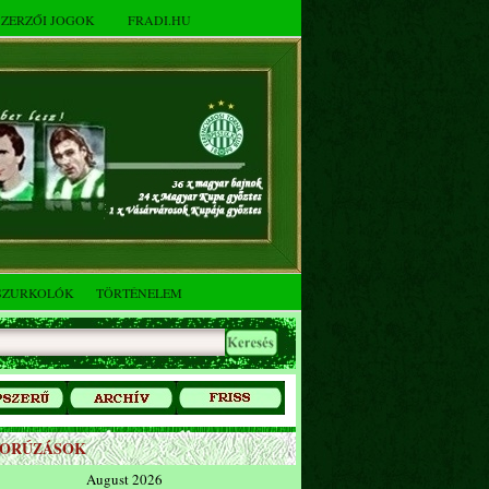
SZERZŐI JOGOK
FRADI.HU
SZURKOLÓK
TÖRTÉNELEM
ZORÚZÁSOK
August 2026