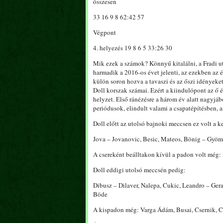
összesen
33 16 9 8 62:42 57
Végpont
4. helyezés 19 8 6 5 33:26 30
Mik ezek a számok? Könnyű kitalálni, a Fradi ut
harmadik a 2016-os évet jelenti, az ezekben az 
külön soron hozva a tavaszi és az őszi idényeke
Doll korszak számai. Ezért a kiindulópont az ő ér
helyzet. Első ránézésre a három év alatt nagyjá
periódusok, elindult valami a csapatépítésben,
Doll előtt az utolsó bajnoki meccsen ez volt a 
Jova – Jovanovic, Besic, Mateos, Bönig – Gyömbé
A csereként beálltakon kívül a padon volt még: 
Doll eddigi utolsó meccsén pedig:
Dibusz – Dilaver, Nalepa, Cukic, Leandro – Ger
Böde
A kispadon még: Varga Ádám, Busai, Csernik, 