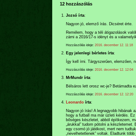
12 hozzászólás
Jozsó írta
:
Nagyon jó, elemző írás. Dicséret érte.
Remélem, hogy a téli átigazolások valób
zárni a 2016/17-s idényt és a valamely
Hozzászólás ideje:
2016. december 12. 11:18
Egy jelenlegi bérletes írta
:
Így kell írni. Tárgyszerűen, elemzően,
Hozzászólás ideje:
2016. december 12. 12:04
MrMundr írta
:
Bélsáros lett orosz wc-je? Betámadta e
Hozzászólás ideje:
2016. december 12. 12:20
Leonardo
írta
:
Nagyon jó írás! A legnagyobb hibának az
hogy a futball ma már üzleti kérdés. Ez
bőséges készletet, abból építkezem, maj
„árukkal” tudom pótolni a készletemet. 
egy csomó jó játékost, mert nem tudtuk 
„nevelhetetlenek” voltak. Eladtunk több j