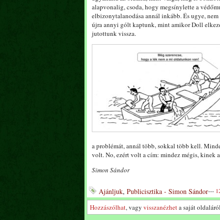
alapvonalig, csoda, hogy megsínylette a védőmu
elbizonytalanodása annál inkább. És ugye, nem
újra annyi gólt kaptunk, mint amikor Doll elke
jutottunk vissza.
a problémát, annál több, sokkal több kell. Mind
volt. No, ezért volt a cím: mindez mégis, kinek a
Simon Sándor
Ajánljuk
,
Publicisztika - Simon Sándor
---
1
Hozzászólhat
, vagy
visszanézhet
a saját oldaláról