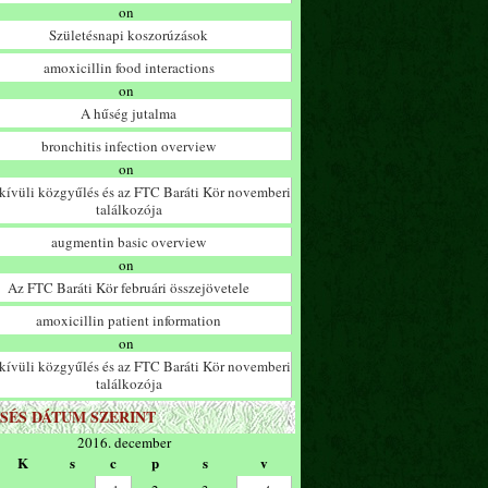
on
Születésnapi koszorúzások
amoxicillin food interactions
on
A hűség jutalma
bronchitis infection overview
on
ívüli közgyűlés és az FTC Baráti Kör novemberi
találkozója
augmentin basic overview
on
Az FTC Baráti Kör februári összejövetele
amoxicillin patient information
on
ívüli közgyűlés és az FTC Baráti Kör novemberi
találkozója
SÉS DÁTUM SZERINT
2016. december
K
s
c
p
s
v