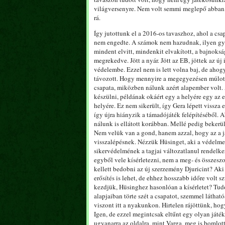
világversenyre. Nem volt semmi meglepő abban, 
rá.
Így jutottunk el a 2016-os tavaszhoz, ahol a csa
nem engedte. A számok nem hazudnak, ilyen gye
mindent elvitt, mindenkit elvakított, a bajnoks
megrekedve. Jött a nyár. Jött az EB, jöttek az 
védelembe. Ezzel nem is lett volna baj, de aho
távozott. Hogy mennyire a megegyezésen múlott 
csapata, miközben nálunk azért alapember volt
készülni, példának okáért egy a helyére egy az 
helyére. Ez nem sikerült, így Gera lépett vissza 
így újra hiányzik a támadójáték felépítéséből. A
nálunk is ellátott korábban. Mellé pedig beker
Nem velük van a gond, hanem azzal, hogy az a já
visszalépésnek. Nézzük Hüsinget, aki a védelmet 
sikervédelmének a tagjai változatlanul rendelke
egyből vele kísérletezni, nem a meg- és összesz
kellett bedobni az új szerzemény Djuricint? Ak
erősítés is lehet, de ehhez hosszabb időre volt
kezdjük, Hüsinghez hasonlóan a kísérletet? Tud
alapjaiban törte szét a csapatot, szemmel láth
viszont itt a nyakunkon. Hirtelen rájöttünk, hog
Igen, de ezzel megintcsak eltűnt egy olyan játék
ugyanarra az oldalra, mint Varga, meg is bomlot