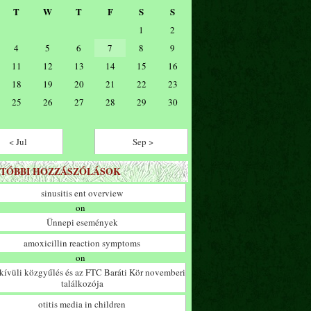
T
W
T
F
S
S
1
2
4
5
6
7
8
9
11
12
13
14
15
16
18
19
20
21
22
23
25
26
27
28
29
30
< Jul
Sep >
TÓBBI HOZZÁSZÓLÁSOK
sinusitis ent overview
on
Ünnepi események
amoxicillin reaction symptoms
on
ívüli közgyűlés és az FTC Baráti Kör novemberi
találkozója
otitis media in children