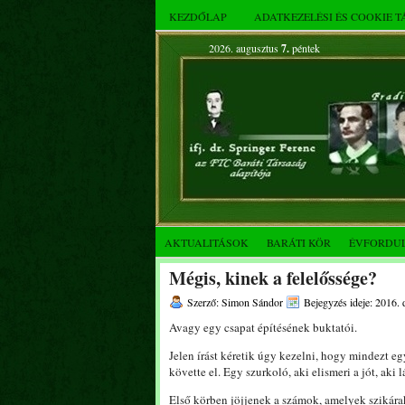
KEZDŐLAP
ADATKEZELÉSI ÉS COOKIE 
2026. augusztus
7.
péntek
AKTUALITÁSOK
BARÁTI KÖR
ÉVFORDU
Mégis, kinek a felelőssége?
Szerző: Simon Sándor
Bejegyzés ideje: 2016.
Avagy egy csapat építésének buktatói.
Jelen írást kéretik úgy kezelni, hogy mindezt e
követte el. Egy szurkoló, aki elismeri a jót, aki
Első körben jöjjenek a számok, amelyek szikár