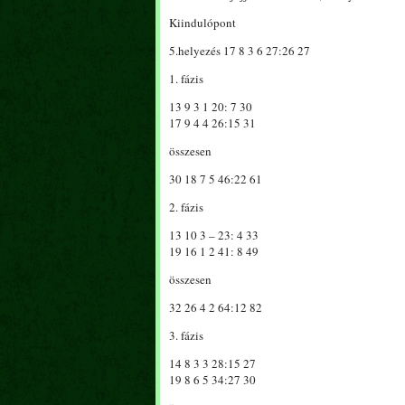
Kiindulópont
5.helyezés 17 8 3 6 27:26 27
1. fázis
13 9 3 1 20: 7 30
17 9 4 4 26:15 31
összesen
30 18 7 5 46:22 61
2. fázis
13 10 3 – 23: 4 33
19 16 1 2 41: 8 49
összesen
32 26 4 2 64:12 82
3. fázis
14 8 3 3 28:15 27
19 8 6 5 34:27 30