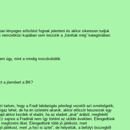
an lényeges erősítést fognak jelenteni és akkor sikeresen tudjuk
ik nemzetközi kupában sem leszünk a „futottak még” kategóriában.
 nem úgy, mint a mindig mocskolódók.
zt a jóembert a BK?
t tartom, hogy a Fradi labdarúgás jelenlegi vezetői azt ismételgetik,
 igaz lehet, de ha én üzletelni akarok, akkor először beszerzek egy
d akkor kezdek el eladni, ha az eladott „áruk” árából, megfelelő
Ez sajnos a Fradinál nem így történt az utóbbi években. Elengedtünk
megfizetni őket. Elengedtünk több jó játékost, mert
ó játékost, mert „a foci is üzlet”, de helyettük, a befolyt összegből