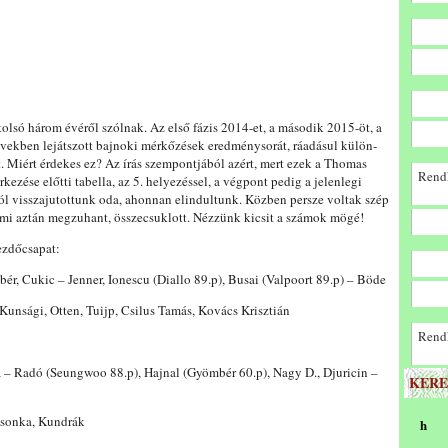
olsó három évéről szólnak. Az első fázis 2014-et, a második 2015-öt, a
években lejátszott bajnoki mérkőzések eredménysorát, ráadásul külön-
t. Miért érdekes ez? Az írás szempontjából azért, mert ezek a Thomas
Rendk
kezése előtti tabella, az 5. helyezéssel, a végpont pedig a jelenlegi
ból visszajutottunk oda, ahonnan elindultunk. Közben persze voltak szép
 ami aztán megzuhant, összecsuklott. Nézzünk kicsit a számok mögé!
kezdőcsapat:
r, Cukic – Jenner, Ionescu (Diallo 89.p), Busai (Valpoort 89.p) – Böde
Kunsági, Otten, Tuijp, Csilus Tamás, Kovács Krisztián
Rendk
a – Radó (Seungwoo 88.p), Hajnal (Gyömbér 60.p), Nagy D., Djuricin –
KERE
Csonka, Kundrák
h