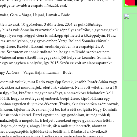
pítgette tovább a csapatot. Nézzük csak!
malia, Gera – Varga, Hajnal, Lamah – Böde
tlen tavaszt, 10 győzelem, 3 döntetlen, 23:4-es gólkülönbség.
y húzás volt Somalia visszavitele középpályás szűrőbe, a gyorsaságával
Egy ilyen segítséggel Gera is másképp építhetett a középpályán. Plusz
rez személyében, egy gyors ember, Varga Roland Somalia elárvult
egítésére. Kezdett látszani, eredményekben is a csapatépítés. A
ette. Szerintem ez annak tudható be, hogy a működő szerkezet nem
. Mateossal nem sikerült megegyezni, jött helyette Leandro, Somalia
 egy az egyben a helyére, így 2015 őszén ez volt az alapcsapatunk:
agy Á., Gera – Varga, Hajnal, Lamah – Böde.
n cseréink voltak, mint Radó vagy épp Sestak, később Pintér Ádám vagy
ékot, akkor azt mondhatjuk, elértünk valahová. Nem volt véletlen az a 18
on úgy tűnt, kinőtte a magyar mezőnyt, a nemzetközi feladatokra kell
előállt, hogy az esetleges új emberek beépítésére, kipróbálására egy
zonban egyetlen új játékos érkezett, Trinks, akit érezhetően azért hoztak,
 hiszem, kijelenthető, ez nem jött be. Ezt a célt szolgálta Nagy Dominik
 kicsit több sikerrel. Ezzel együtt én úgy gondolom, itt még több új
vonalazódjék a megoldás. E helyett csereként egyre gyakrabban feltűnt
bajom, de mégis, ahogy láttuk, ők a múltat jelentették, ahonnan
het a csapatépítés fejlődéseként beállítani. Ráadásul a következő
még a válogatott is vár. A válogatott, mely végre kijutott egy