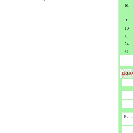
M
3
10
17
24
31
LEGU
Rendk