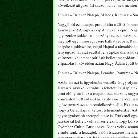
következő átigazolási szezonban ennek mentén é
Dibusz – Dilaver, Nalepa, Mateos, Ramirez – So
Nagyjából ez a csapat produkálta a 2015-ös vere
Lenyűgöző! Ahogy a csapat játéka is épült. Nag
egyszerűen sokkolta a mezőnyt azon a poszton. 
még jött egy minőségi csere balhátvédben, Rami
helyére a jobbszélre, végül Hajnal a támadások s
lenyűgöző tavaszt ezúttal lenyűgöző ősz is köv
változott, két ember pótlását kellett megoldani
eligazolását követően aztán Nagy Ádám épült be
Dibusz – Dilaver, Nalepa, Leandro, Ramirez – N
Aztán, ha azt is figyelembe vesszük, hogy olya
Haraszti, akikkel variálni is lehetett az alapját
pont előny, amit ez a csapat összefocizott, nagy
koncentrálni. Ráadásul az az áldásos helyzet is 
egész tavaszi szezon rendelkezésre állt. Ekkor a
hogy a Gera, Hajnal kettőst tehermentesítse. Azt
egyre gyakoribb szerepeltetése is, Trinksnél egy
játékossal kellett volna kísérletezni, hogy kör
Gyömbér, Cukic, Busai neve. Nincs velük semmi 
elindultunk, a hozzájuk való visszatérést nem le
tavaszon tudott volt, hogy nem egy játékosunkra 