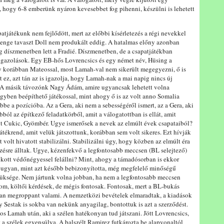
hogy 6-8 emberünk nyáron kevesebbet fog pihenni, készülni is lehetett
patjátékunk nem fejlődött, mert az előbbi kísérletezés a régi nevekkel
nge tavaszt Doll nem produkált eddig. A hatalmas előny azonban
ág díszmenetben lett a Fradié. Díszmenetben, de a csapatjátékban
új igazolások. Egy EB-hős Lovrencsics és egy német név, Hüsing a
gy korábban Mateossal, most Lamah-val nem sikerült megegyezni, ő is
ez, azt tán az is igazolja, hogy Lamah-nak a mai napig nincs új
. A másik távozónk Nagy Ádám, amire ugyancsak lehetett volna
egyben beépíthető játékossal, mint ahogy ő is az volt anno Somalia
ebbe a pozícióba. Az a Gera, aki nem a sebességéről ismert, az a Gera, aki
bból az építkező feladatkörből, amit a válogatottban is ellát, amit
ült Cukic, Gyömbér. Ugye ismerősek a nevek az elmúlt évek csapataiból?
tékrend, amit velük játszottunk, korábban sem volt sikeres. Ezt hívják
volt hivatott stabilizálni. Stabilizálni úgy, hogy közben az elmúlt éra
zésre álltak. Ugye, kézenfekvő a legfontosabb meccsen (BL selejtező)
okott védőnégyessel felállni? Mint, ahogy a támadósorban is ekkor
i ugyan, mint azt később bebizonyította, még megfelelő minőségű
 szüksége. Nem jártunk volna jobban, ha nem a legfontosabb meccsen
om, költői kérdések, de mégis fontosak. Fontosak, mert a BL-bukás
atóan megroppant valami. A nemzetközi bevételek elmaradtak, a kiadások
y Sestak is sokba van nekünk anyagilag, bontottuk is azt a szerződést.
os Lamah után, aki a szélen hatékonyan tud játszani. Jött Lovrencsics,
t a szélek egyensúlya. A balszélt Ramirez futkározta be alapvonaltól