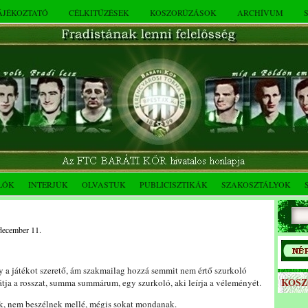
TÁJÉKOZTATÓ
CÉLKITŰZÉSEK
KOSZORÚZÁSOK
ARCHÍVUM
LÓK
INTERJÚK
OLVASTUK
PUBLICISZTIKÁK
SZAKOSZTÁLYOK
 december 11.
gy a játékot szerető, ám szakmailag hozzá semmit nem értő szurkoló
KOS
 látja a rosszat, summa summárum, egy szurkoló, aki leírja a véleményét.
ak, nem beszélnek mellé, mégis sokat mondanak.