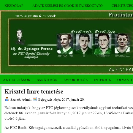
KEZDŐLAP
ADATKEZELÉSI ÉS COOKIE TÁJÉKOZTATÓ
CÉLKITŰZÉ
2026. augusztus
6.
csütörtök
AKTUALITÁSOK
BARÁTI KÖR
ÉVFORDULÓK
INTERJÚK
OLVAST
Krisztel Imre temetése
Szerző: Admin
Bejegyzés ideje: 2017. január 20.
Ezúton tudatjuk, hogy az FTC jégkorong szakosztályának egykori technikai vezet
életének 86. évében, január 2-án hunyt el, 2017.január 27-én, 13:45-kor a Farkas
utolsó útjára.
Az FTC Baráti Kör tagsága osztozik a család gyászában, örök nyugalmat kíván 