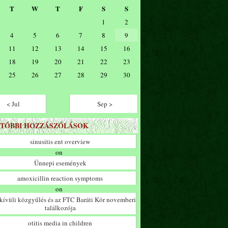
T
W
T
F
S
S
1
2
4
5
6
7
8
9
11
12
13
14
15
16
18
19
20
21
22
23
25
26
27
28
29
30
< Jul
Sep >
TÓBBI HOZZÁSZÓLÁSOK
sinusitis ent overview
on
Ünnepi események
amoxicillin reaction symptoms
on
ívüli közgyűlés és az FTC Baráti Kör novemberi
találkozója
otitis media in children