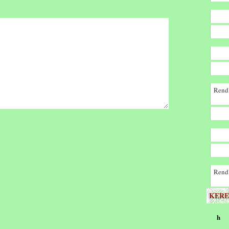
Rendk
Rendk
KERE
h