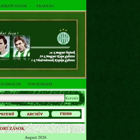
SZERZŐI JOGOK
FRADI.HU
SZURKOLÓK
TÖRTÉNELEM
ZORÚZÁSOK
August 2026