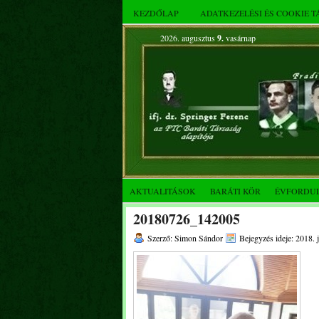
KEZDŐLAP
ADATKEZELÉSI ÉS COOKIE 
2026. augusztus
9.
vasárnap
AKTUALITÁSOK
BARÁTI KÖR
ÉVFORDU
20180726_142005
Szerző: Simon Sándor
Bejegyzés ideje: 2018. j