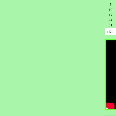
3
10
17
24
31
« júl