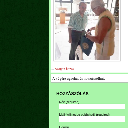
---
Szóljon hozzá
A végére ugorhat és hozzászólhat.
HOZZÁSZÓLÁS
Név
(required)
Mail (will not be published)
(required)
Honlap