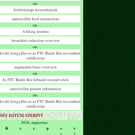
on
Születésnapi koszorúzások
amoxicillin food interactions
on
A hűség jutalma
bronchitis infection overview
on
ívüli közgyűlés és az FTC Baráti Kör novemberi
találkozója
augmentin basic overview
on
Az FTC Baráti Kör februári összejövetele
amoxicillin patient information
on
ívüli közgyűlés és az FTC Baráti Kör novemberi
találkozója
SÉS DÁTUM SZERINT
2026. augusztus
K
s
c
p
s
v
1
2