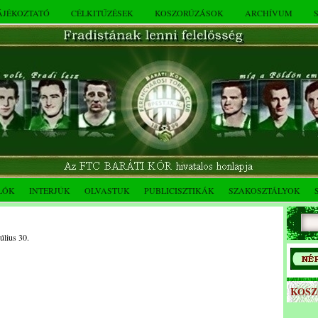
TÁJÉKOZTATÓ
CÉLKITŰZÉSEK
KOSZORÚZÁSOK
ARCHÍVUM
LÓK
INTERJÚK
OLVASTUK
PUBLICISZTIKÁK
SZAKOSZTÁLYOK
úlius 30.
KOS