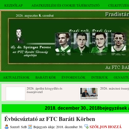
KEZDŐLAP
ADATKEZELÉSI ÉS COOKIE TÁJÉKOZTATÓ
CÉLKITŰZÉ
2026. augusztus
8.
szombat
AKTUALITÁSOK
BARÁTI KÖR
ÉVFORDULÓK
INTERJÚK
OLVAST
2026. áprilisi közgyűlés és
2026. márciusi összejövetel
összejövetel
Rendkívüli közgyűlés és a 2025.
Dálnoki József 90 éves
2018. december 30., 2018bejegyzések
novemberi összejövetel
Évbúcsúztató az FTC Baráti Körben
SZÓLJON HOZZÁ
Szerző: SzB
Bejegyzés ideje: 2018. december 30.