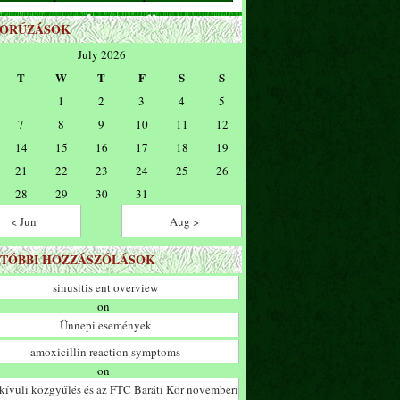
ZORÚZÁSOK
July 2026
T
W
T
F
S
S
1
2
3
4
5
7
8
9
10
11
12
14
15
16
17
18
19
21
22
23
24
25
26
28
29
30
31
< Jun
Aug >
TÓBBI HOZZÁSZÓLÁSOK
sinusitis ent overview
on
Ünnepi események
amoxicillin reaction symptoms
on
ívüli közgyűlés és az FTC Baráti Kör novemberi