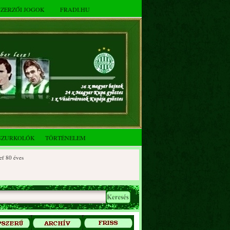
SZERZŐI JOGOK
FRADI.HU
SZURKOLÓK
TÖRTÉNELEM
 éves
0 éves