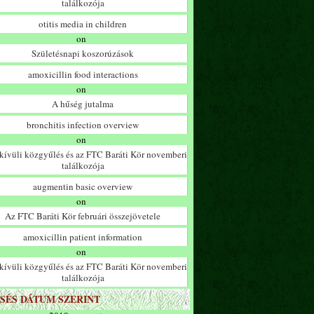
találkozója
otitis media in children
on
Születésnapi koszorúzások
amoxicillin food interactions
on
A hűség jutalma
bronchitis infection overview
on
ívüli közgyűlés és az FTC Baráti Kör novemberi
találkozója
augmentin basic overview
on
Az FTC Baráti Kör februári összejövetele
amoxicillin patient information
on
ívüli közgyűlés és az FTC Baráti Kör novemberi
találkozója
SÉS DÁTUM SZERINT