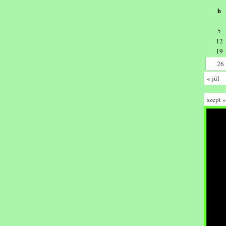
h
5
12
19
26
« júl
szept »