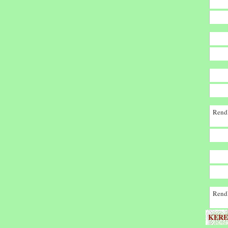
Rendk
Rendk
KERE