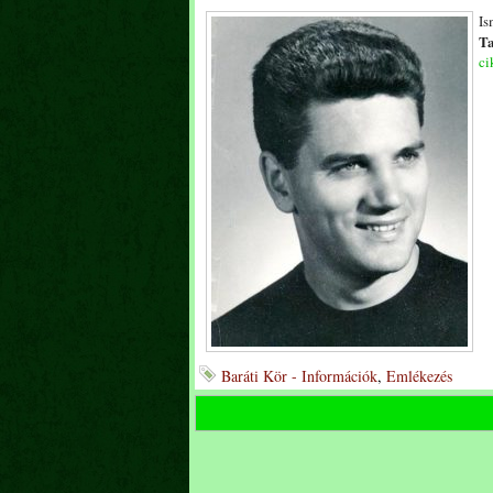
Is
Ta
ci
Baráti Kör - Információk
,
Emlékezés