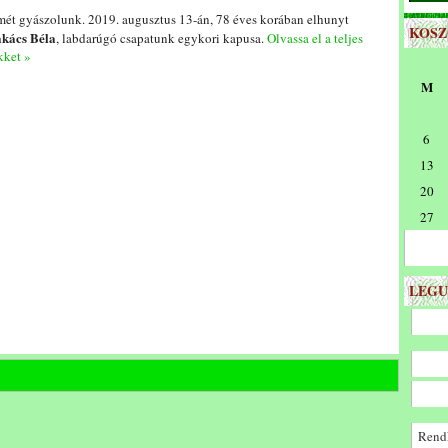
mét gyászolunk. 2019. augusztus 13-án, 78 éves korában elhunyt
KOS
kács Béla
, labdarúgó csapatunk egykori kapusa.
Olvassa el a teljes
kket »
M
6
13
20
27
LEGU
Rendk