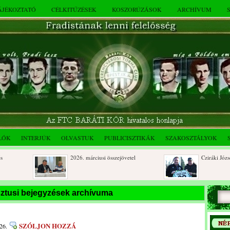
TÁJÉKOZTATÓ
CÉLKITŰZÉSEK
KOSZORÚZÁSOK
ARCHÍVUM
LÓK
INTERJÚK
OLVASTUK
PUBLICISZTIKÁK
SZAKOSZTÁLYOK
2026. márciusi összejövetel
Cziráki József 80
Rendkívüli közgyűlés és a 2025.
Dálnoki József 9
ztusi bejegyzések archívuma
novemberi összejövetel
beri
SZÓLJON HOZZÁ
26.