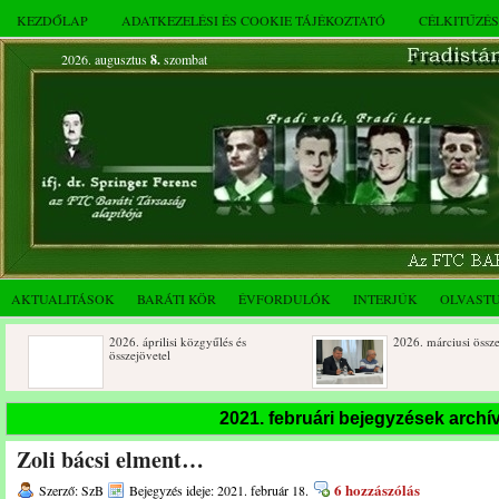
KEZDŐLAP
ADATKEZELÉSI ÉS COOKIE TÁJÉKOZTATÓ
CÉLKITŰZÉ
2026. augusztus
8.
szombat
AKTUALITÁSOK
BARÁTI KÖR
ÉVFORDULÓK
INTERJÚK
OLVAST
2026. áprilisi közgyűlés és
2026. márciusi összejövetel
összejövetel
Rendkívüli közgyűlés és a 2025.
Dálnoki József 90 éves
2021. februári bejegyzések arch
novemberi összejövetel
Zoli bácsi elment…
6 hozzászólás
Szerző: SzB
Bejegyzés ideje: 2021. február 18.