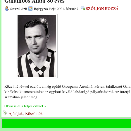
Galambos Antal 80 éves
SZÓLJON HOZZÁ
Szerző: SzB
Bejegyzés ideje: 2021. február 7.
Közel hét évvel ezelőtt a még épülő Groupama Arénánál kértem találkozót Gala
kibővítsük ismereteinket az egykori kiváló labdarúgó pályafutásáról. Az interjú
számában jelent meg.
Olvassa el a teljes cikket »
Ajánljuk
,
Köszöntők