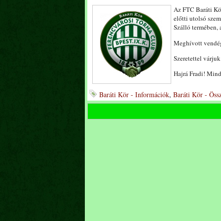
Az FTC Baráti Kör
előtti utolsó sze
Szálló termében, 
Meghívott vendé
Szeretettel várju
Hajrá Fradi! Min
Baráti Kör - Információk
,
Baráti Kör - Öss