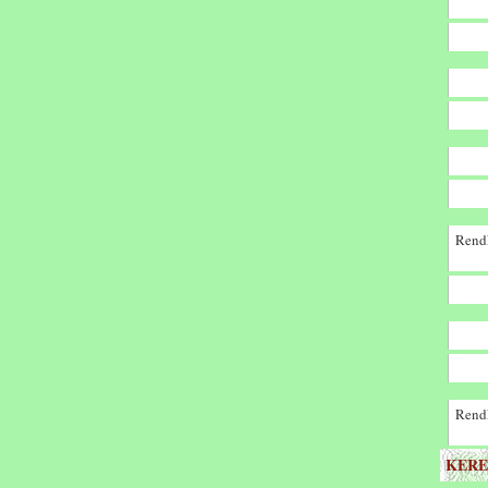
Rendk
Rendk
KERE