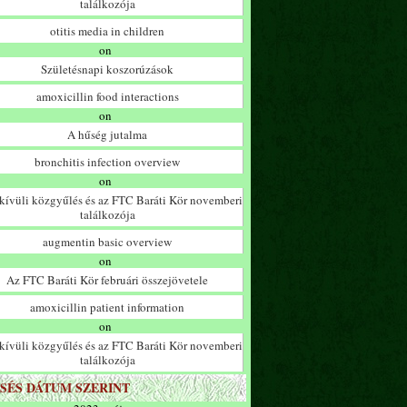
találkozója
otitis media in children
on
Születésnapi koszorúzások
amoxicillin food interactions
on
A hűség jutalma
bronchitis infection overview
on
ívüli közgyűlés és az FTC Baráti Kör novemberi
találkozója
augmentin basic overview
on
Az FTC Baráti Kör februári összejövetele
amoxicillin patient information
on
ívüli közgyűlés és az FTC Baráti Kör novemberi
találkozója
SÉS DÁTUM SZERINT