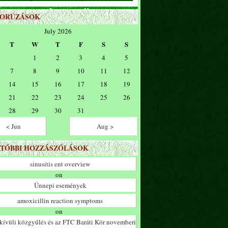
ZORÚZÁSOK
July 2026
T
W
T
F
S
S
1
2
3
4
5
7
8
9
10
11
12
14
15
16
17
18
19
21
22
23
24
25
26
28
29
30
31
< Jun
Aug >
TÓBBI HOZZÁSZÓLÁSOK
sinusitis ent overview
on
Ünnepi események
amoxicillin reaction symptoms
on
ívüli közgyűlés és az FTC Baráti Kör novemberi