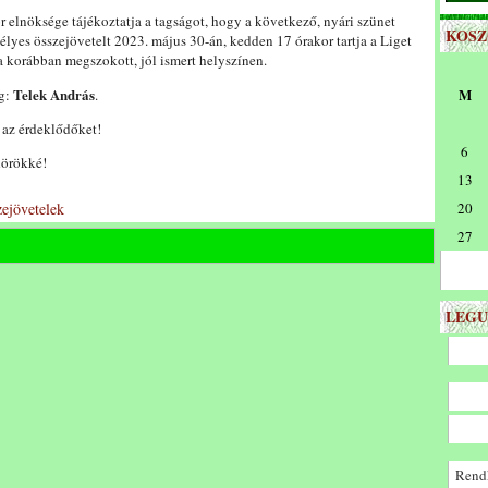
 elnöksége tájékoztatja a tagságot, hogy a következő, nyári szünet
KOS
mélyes összejövetelt 2023. május 30-án, kedden 17 órakor tartja a Liget
a korábban megszokott, jól ismert helyszínen.
Telek András
M
g:
.
k az érdeklődőket!
6
dörökké!
13
zejövetelek
20
27
LEGU
Rendk