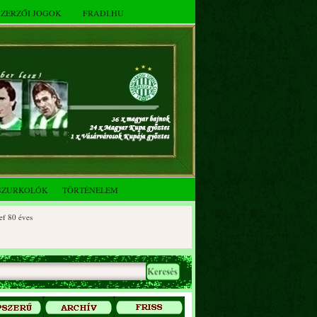
SZERZŐI JOGOK
FRADI.HU
SZURKOLÓK
TÖRTÉNELEM
0 éves
90 éves