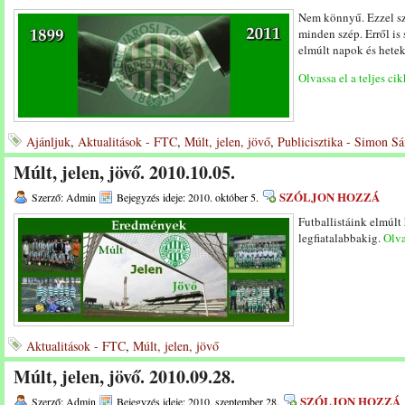
Nem könnyű. Ezzel s
minden szép. Erről is 
elmúlt napok és hetek
Olvassa el a teljes cik
Ajánljuk
,
Aktualitások - FTC
,
Múlt, jelen, jövő
,
Publicisztika - Simon S
Múlt, jelen, jövő. 2010.10.05.
SZÓLJON HOZZÁ
Szerző: Admin
Bejegyzés ideje: 2010. október 5.
Futballistáink elmúlt
legfiatalabbakig.
Olva
Aktualitások - FTC
,
Múlt, jelen, jövő
Múlt, jelen, jövő. 2010.09.28.
SZÓLJON HOZZÁ
Szerző: Admin
Bejegyzés ideje: 2010. szeptember 28.