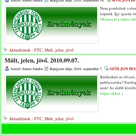
Szerző: Simon Sándor
Bejegyzés ideje: 2010. szeptember 14.
Nem gondoltuk volna,
kapunk. Így igazán ör
Olvassa el a teljes cik
Aktualitások - FTC
,
Múlt, jelen, jövő
Múlt, jelen, jövő. 2010.09.07.
SZÓLJON HO
Szerző: Simon Sándor
Bejegyzés ideje: 2010. szeptember 7.
Kérdezheti az olvasó,
publicisztika? Esetle
nem! Az alább közölt
teljes cikket »
Aktualitások - FTC
,
Múlt, jelen, jövő