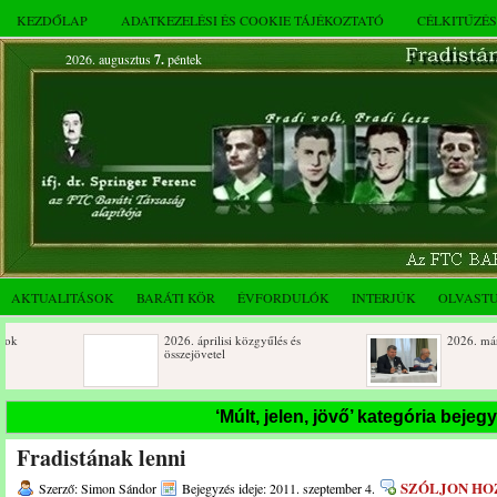
KEZDŐLAP
ADATKEZELÉSI ÉS COOKIE TÁJÉKOZTATÓ
CÉLKITŰZÉ
2026. augusztus
7.
péntek
AKTUALITÁSOK
BARÁTI KÖR
ÉVFORDULÓK
INTERJÚK
OLVAST
2026. áprilisi közgyűlés és
2026. márciusi összej
összejövetel
Születésnapi koszorúzások
Rendkívüli közgyűlés
‘Múlt, jelen, jövő’ kategória bejeg
novemberi összejövet
Fradistának lenni
Az FTC Baráti Kör 2025. októberi
összejövetel
SZÓLJON HO
Szerző: Simon Sándor
Bejegyzés ideje: 2011. szeptember 4.