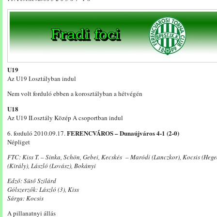
U19
Az U19 I.osztályban indul
Nem volt forduló ebben a korosztályban a hétvégén
U18
Az U19 II.osztály Közép A csoportban indul
FERENCVÁROS – Dunaújváros 4-1 (2-0)
6. forduló 2010.09.17.
Népliget
FTC: Kiss T. – Sinka, Schön, Gebei, Kecskés – Maródi (Lanczkor), Kocsis (Hege
(Király), László (Lovász), Bokányi
Edző: Sütő Szilárd
Gólszerzők: László (3), Kiss
Sárga: Kocsis
A pillanatnyi állás