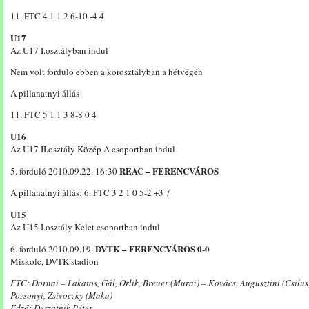
11. FTC 4 1 1 2 6-10 -4 4
U17
Az U17 I.osztályban indul
Nem volt forduló ebben a korosztályban a hétvégén
A pillanatnyi állás
11. FTC 5 1 1 3 8-8 0 4
U16
Az U17 II.osztály Közép A csoportban indul
REAC – FERENCVÁROS
5. forduló 2010.09.22. 16:30
A pillanatnyi állás: 6. FTC 3 2 1 0 5-2 +3 7
U15
Az U15 I.osztály Kelet csoportban indul
DVTK – FERENCVÁROS 0-0
6. forduló 2010.09.19.
Miskolc, DVTK stadion
FTC: Dornai – Lakatos, Gál, Orlik, Breuer (Murai) – Kovács, Augusztini (Csilus
Pozsonyi, Zsivoczky (Maka)
Edző: Deszatnik Péter