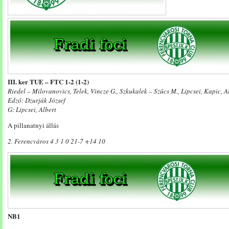
III. ker TUE – FTC 1-2 (1-2)
Riedel – Milovanovics, Telek, Vincze G., Szkukalek – Szűcs M., Lipcsei, Kapic, 
Edző: Dzurják József
G: Lipcsei, Albert
A pillanatnyi állás
2. Ferencváros 4 3 1 0 21-7 +14 10
NB1