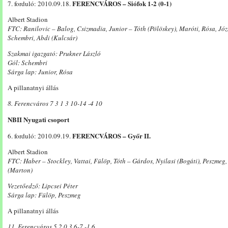
FERENCVÁROS – Siófok 1-2 (0-1)
7. forduló: 2010.09.18.
Albert Stadion
FTC: Ranilovic – Balog, Csizmadia, Junior – Tóth (Pölöskey), Maróti, Rósa, Jó
Schembri, Abdi (Kulcsár)
Szakmai igazgató: Prukner László
Gól: Schembri
Sárga lap: Junior, Rósa
A pillanatnyi állás
8. Ferencváros 7 3 1 3 10-14 -4 10
NBII Nyugati csoport
FERENCVÁROS – Győr II.
6. forduló: 2010.09.19.
Albert Stadion
FTC: Haber – Stockley, Vattai, Fülöp, Tóth – Gárdos, Nyilasi (Bogáti), Peszmeg
(Marton)
Vezetőedző: Lipcsei Péter
Sárga lap: Fülöp, Peszmeg
A pillanatnyi állás
11. Ferencváros 5 2 0 3 6-7 -1 6