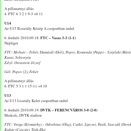
A pillanatnyi állás
4. FTC 6 3 2 1 9-3 +6 11
U14
Az U15 II.osztály Közép A csoportban indul
FTC – Vasas 3-3 (1-1)
6. forduló 2010.09.18.
Népliget
FTC: Molnár – Fehér, Damásdi (Deli), Popov, Komenda (Papp) – Széplaki (Bárán
Kutai, Sebestyén
Edző: Orenstein József
Gól: Popov (2), Fehér
A pillanatnyi állás
6. FTC 5 3 1 1 15-11 +4 10
U13
Az U13 I.osztály Kelet csoportban indul
DVTK – FERENCVÁROS 3-0 (2-0)
6. forduló 2010.09.19.
Miskolc, DVTK stadion
FTC: Varga (Késmárky) – Odrobina (Olaj), Csákó, Lipcsei, Patik, Suscsák (Derek
Kuhár (Csiszár), Tóth-Ilkó