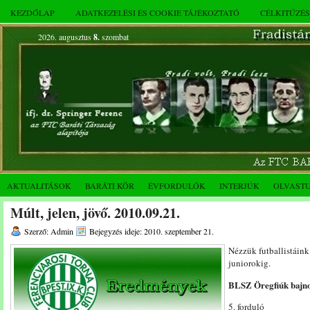
KEZDŐLAP
ADATKEZELÉSI ÉS COOKIE TÁJÉKOZTATÓ
CÉLKITŰZÉ
2026. augusztus
8.
szombat
AKTUALITÁSOK
BARÁTI KÖR
ÉVFORDULÓK
INTERJÚK
OLVAST
Múlt, jelen, jövő. 2010.09.21.
Szerző: Admin
Bejegyzés ideje: 2010. szeptember 21.
Nézzük futballistáink
juniorokig.
BLSZ Öregfiúk bajno
5. forduló