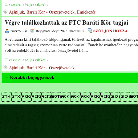
Olvassa el a teljes cikket »
Ajánljuk
,
Baráti Kör - Összejövetelek
,
Emlékezés
Végre találkozhattak az FTC Baráti Kör tagjai
SZÓLJON HOZZÁ
Szerző: SzB
Bejegyzés ideje: 2025. március 30.
A februárra kiírt találkozó időpontjának törlését, az izgalmasnak ígérkező prog
elmaradását a tagság szomorúan vette tudomásul. Ennek köszönhetően nagyobb
volt az érdeklődés is a márciusi összejövetel iránt.
Olvassa el a teljes cikket »
Ajánljuk
,
Baráti Kör - Összejövetelek
« Korábbi bejegyzések
