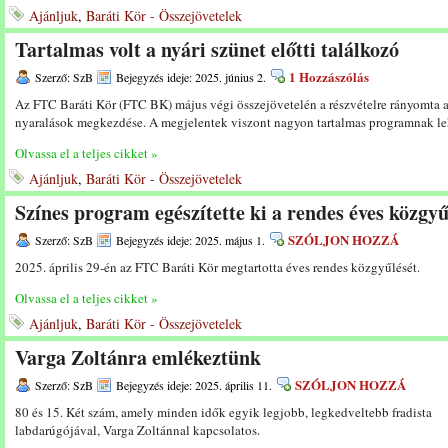
Ajánljuk
,
Baráti Kör - Összejövetelek
Tartalmas volt a nyári szünet előtti találkozó
1 Hozzászólás
Szerző: SzB
Bejegyzés ideje: 2025. június 2.
Az FTC Baráti Kör (FTC BK) május végi összejövetelén a részvételre rányomta a
nyaralások megkezdése. A megjelentek viszont nagyon tartalmas programnak leh
Olvassa el a teljes cikket »
Ajánljuk
,
Baráti Kör - Összejövetelek
Színes program egészítette ki a rendes éves közgyű
SZÓLJON HOZZÁ
Szerző: SzB
Bejegyzés ideje: 2025. május 1.
2025. április 29-én az FTC Baráti Kör megtartotta éves rendes közgyűlését.
Olvassa el a teljes cikket »
Ajánljuk
,
Baráti Kör - Összejövetelek
Varga Zoltánra emlékeztünk
SZÓLJON HOZZÁ
Szerző: SzB
Bejegyzés ideje: 2025. április 11.
80 és 15. Két szám, amely minden idők egyik legjobb, legkedveltebb fradista
labdarúgójával, Varga Zoltánnal kapcsolatos.