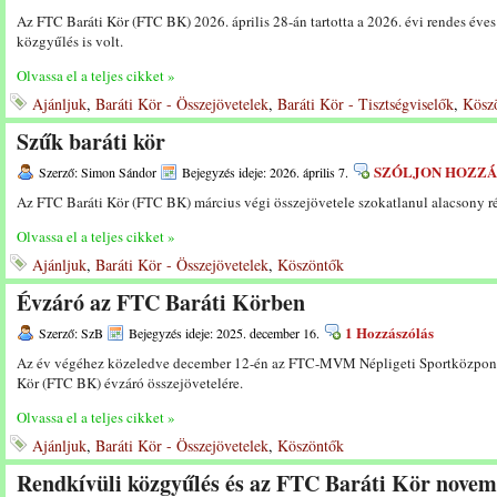
Az FTC Baráti Kör (FTC BK) 2026. április 28-án tartotta a 2026. évi rendes éves
közgyűlés is volt.
Olvassa el a teljes cikket »
Ajánljuk
,
Baráti Kör - Összejövetelek
,
Baráti Kör - Tisztségviselők
,
Kösz
Szűk baráti kör
SZÓLJON HOZZÁ
Szerző: Simon Sándor
Bejegyzés ideje: 2026. április 7.
Az FTC Baráti Kör (FTC BK) március végi összejövetele szokatlanul alacsony rész
Olvassa el a teljes cikket »
Ajánljuk
,
Baráti Kör - Összejövetelek
,
Köszöntők
Évzáró az FTC Baráti Körben
1 Hozzászólás
Szerző: SzB
Bejegyzés ideje: 2025. december 16.
Az év végéhez közeledve december 12-én az FTC-MVM Népligeti Sportközpont 
Kör (FTC BK) évzáró összejövetelére.
Olvassa el a teljes cikket »
Ajánljuk
,
Baráti Kör - Összejövetelek
,
Köszöntők
Rendkívüli közgyűlés és az FTC Baráti Kör novemb