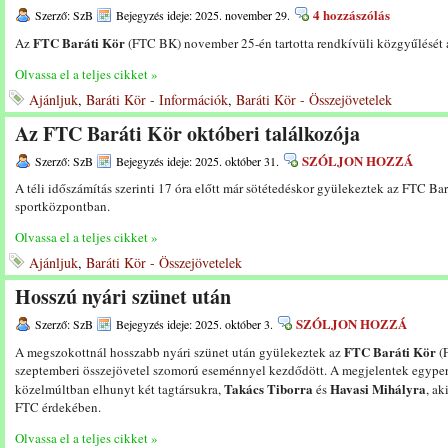
4 hozzászólás
Szerző: SzB
Bejegyzés ideje: 2025. november 29.
FTC Baráti Kör
Az
(FTC BK) november 25-én tartotta rendkívüli közgyűlését 
Olvassa el a teljes cikket »
Ajánljuk
,
Baráti Kör - Információk
,
Baráti Kör - Összejövetelek
Az FTC Baráti Kör októberi találkozója
SZÓLJON HOZZÁ
Szerző: SzB
Bejegyzés ideje: 2025. október 31.
A téli időszámítás szerinti 17 óra előtt már sötétedéskor gyülekeztek az FTC Bar
sportközpontban.
Olvassa el a teljes cikket »
Ajánljuk
,
Baráti Kör - Összejövetelek
Hosszú nyári szünet után
SZÓLJON HOZZÁ
Szerző: SzB
Bejegyzés ideje: 2025. október 3.
FTC Baráti Kör
A megszokottnál hosszabb nyári szünet után gyülekeztek az
(F
szeptemberi összejövetel szomorú eseménnyel kezdődött. A megjelentek egyperc
Takács Tiborra
Havasi Mihályra
közelmúltban elhunyt két tagtársukra,
és
, ak
FTC érdekében.
Olvassa el a teljes cikket »