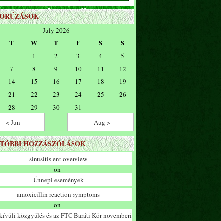
ZORÚZÁSOK
July 2026
T
W
T
F
S
S
1
2
3
4
5
7
8
9
10
11
12
14
15
16
17
18
19
21
22
23
24
25
26
28
29
30
31
< Jun
Aug >
TÓBBI HOZZÁSZÓLÁSOK
sinusitis ent overview
on
Ünnepi események
amoxicillin reaction symptoms
on
ívüli közgyűlés és az FTC Baráti Kör novemberi