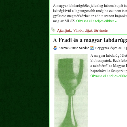
A magyar labdarúgóélet jelenleg három kupát is
kétségkívül a legrangosabb (még ha ezt nem is 
győztese megmérkőzhet az adott szezon bajnoká
még az MLSZ.
Olvassa el a teljes cikket »
Ajánljuk
,
Vándordíjak története
A Fradi és a magyar labdarúgá
Szerző: Simon Sándor
Bejegyzés ideje: 2010. 
A magyar labdarúgóélet
klubcsapatok. Ezek köz
a nézőtérről) a Magyar
bajnokával a Szuperkup
Olvassa el a teljes cikke