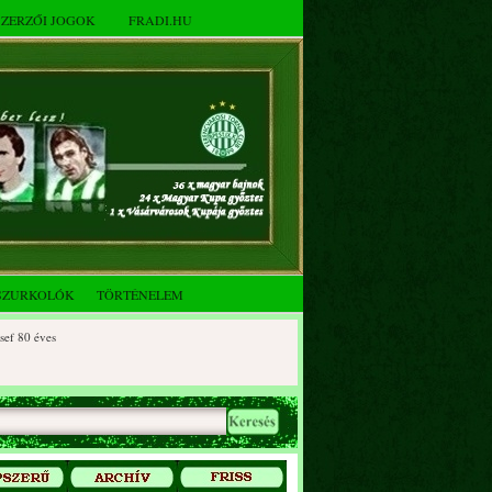
SZERZŐI JOGOK
FRADI.HU
SZURKOLÓK
TÖRTÉNELEM
 éves
0 éves