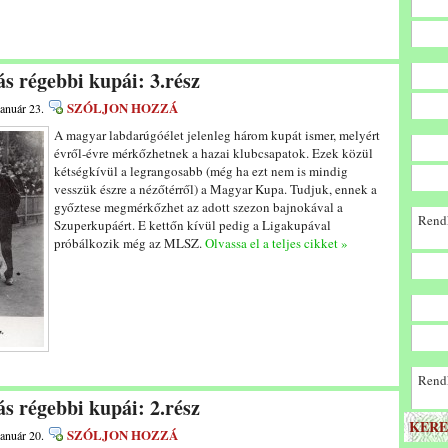
s régebbi kupái: 3.rész
SZÓLJON HOZZÁ
január 23.
A magyar labdarúgóélet jelenleg három kupát ismer, melyért
évről-évre mérkőzhetnek a hazai klubcsapatok. Ezek közül
kétségkívül a legrangosabb (még ha ezt nem is mindig
vesszük észre a nézőtérről) a Magyar Kupa. Tudjuk, ennek a
győztese megmérkőzhet az adott szezon bajnokával a
Rendk
Szuperkupáért. E kettőn kívül pedig a Ligakupával
próbálkozik még az MLSZ.
Olvassa el a teljes cikket »
Rendk
s régebbi kupái: 2.rész
KERE
SZÓLJON HOZZÁ
január 20.