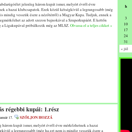
abdarúgóélet jelenleg három kupát ismer, melyért évről-évre
h
ek a hazai klubcsapatok. Ezek közül kétségkívül a legrangosabb (még
 is mindig vesszük észre a nézőtérről) a Magyar Kupa. Tudjuk, ennek a
3
egmérkőzhet az adott szezon bajnokával a Szuperkupáért. E kettőn
10
g a Ligakupával próbálkozik még az MLSZ.
Olvassa el a teljes cikket »
17
24
31
« júl
s régebbi kupái: 1.rész
SZÓLJON HOZZÁ
január 17.
g három kupát ismer, melyért évről-évre mérkőzhetnek a hazai
gkívül a legrangosabb (még ha ezt nem is mindig vesszük észre a