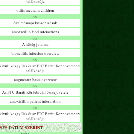
találkozója
otitis media in children
on
Születésnapi koszorúzások
amoxicillin food interactions
on
A hűség jutalma
bronchitis infection overview
on
ívüli közgyűlés és az FTC Baráti Kör novemberi
találkozója
augmentin basic overview
on
Az FTC Baráti Kör februári összejövetele
amoxicillin patient information
on
ívüli közgyűlés és az FTC Baráti Kör novemberi
találkozója
SÉS DÁTUM SZERINT