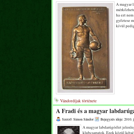
A magyar l
mérkőzhetn
ha ezt nem
győztese m
kívül pedi
Vándordíjak története
A Fradi és a magyar labdarúgá
Szerző: Simon Sándor
Bejegyzés ideje: 2010. 
A magyar labdarúgóélet jelenle
klubcsapatok. Ezek közül kétsé