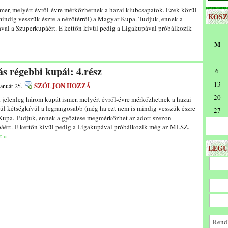
mer, melyért évről-évre mérkőzhetnek a hazai klubcsapatok. Ezek közül
KOS
mindig vesszük észre a nézőtérről) a Magyar Kupa. Tudjuk, ennek a
val a Szuperkupáért. E kettőn kívül pedig a Ligakupával próbálkozik
M
s régebbi kupái: 4.rész
6
13
SZÓLJON HOZZÁ
január 25.
20
 jelenleg három kupát ismer, melyért évről-évre mérkőzhetnek a hazai
ül kétségkívül a legrangosabb (még ha ezt nem is mindig vesszük észre
27
 Kupa. Tudjuk, ennek a győztese megmérkőzhet az adott szezon
áért. E kettőn kívül pedig a Ligakupával próbálkozik még az MLSZ.
t »
LEGU
Rendk