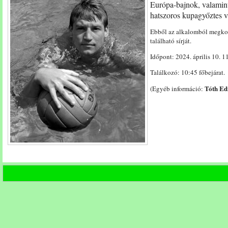
Európa-bajnok, valamin
10:45
-
hatszoros kupagyőztes v
11:30)
Ebből az alkalomból megko
bejegyzéshez
található sírját.
Időpont: 2024. április 10. 1
Találkozó: 10:45 főbejárat.
Tóth Ed
(Egyéb információ: