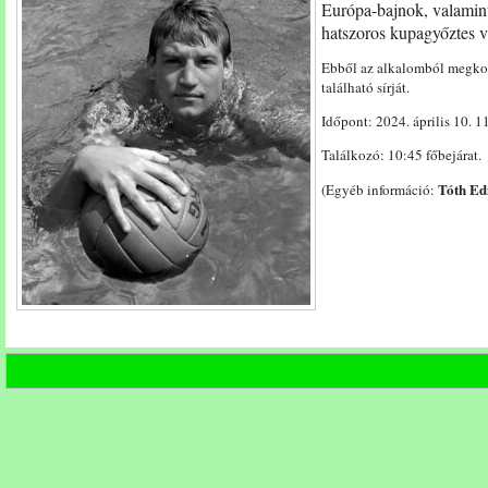
Európa-bajnok, valamin
10:45
-
hatszoros kupagyőztes v
11:30)
Ebből az alkalomból megko
bejegyzéshez
található sírját.
Időpont: 2024. április 10. 1
Találkozó: 10:45 főbejárat.
Tóth Ed
(Egyéb információ: