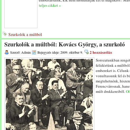
embertársaink, kik nem mondhatják ezt el magukról? Má
teljes cikket »
Szurkolók a múltból
Szurkolók a múltból: Kovács György, a szurkoló
2 hozzászólás
Szerző: Admin
Bejegyzés ideje: 2009. október 9.
Sorozatunkban rengete
felidéztünk a múltból
embereket is. Célunk 
vonultassunk fel és b
megtehetnénk, hiszen 
Ferencvárosnak, hanem
múlt drukkereiből.
Ol