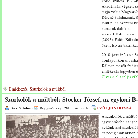
költő, színész. 1923-
Akadémián végzett sz
tagja volt a Magyar 
Déryné Színháznak. S
mint pl.: a Szeretni 
nemcsak dalokat, hane
szerzett. Kitüntetései
(2003). Fülöp Kálmán
Szent István-bazilikáb
2010. január 2-án a S
honlapunkon olvashat
Kálmán mesélt fradizm
emlékezés jegyében új
Olvassa el a teljes cik
Emlékezés
,
Szurkolók a múltból
Szurkolók a múltból: Stocker József, az egykori B
SZÓLJON HOZZÁ
Szerző: Admin
Bejegyzés ideje: 2010. március 16.
A szurkolók a múltból
egyre erősebb az igén
nekünk mai szurkolók
ez pedig csak akkor le