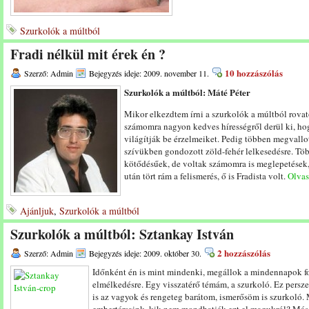
Szurkolók a múltból
Fradi nélkül mit érek én ?
10 hozzászólás
Szerző: Admin
Bejegyzés ideje: 2009. november 11.
Szurkolók a múltból: Máté Péter
Mikor elkezdtem írni a szurkolók a múltból rov
számomra nagyon kedves hírességről derül ki, hog
világítják be érzelmeiket. Pedig többen megvallo
szívükben gondozott zöld-fehér lelkesedésre. Tö
kötődésűek, de voltak számomra is meglepetések, 
után tört rám a felismerés, ő is Fradista volt.
Olvass
Ajánljuk
,
Szurkolók a múltból
Szurkolók a múltból: Sztankay István
2 hozzászólás
Szerző: Admin
Bejegyzés ideje: 2009. október 30.
Időnként én is mint mindenki, megállok a mindennapok fo
elmélkedésre. Egy visszatérő témám, a szurkoló. Ez pers
is az vagyok és rengeteg barátom, ismerősöm is szurkoló