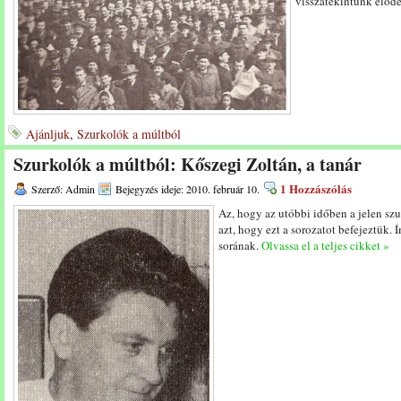
visszatekintünk előd
Ajánljuk
,
Szurkolók a múltból
Szurkolók a múltból: Kőszegi Zoltán, a tanár
1 Hozzászólás
Szerző: Admin
Bejegyzés ideje: 2010. február 10.
Az, hogy az utóbbi időben a jelen szu
azt, hogy ezt a sorozatot befejeztük. 
sorának.
Olvassa el a teljes cikket »