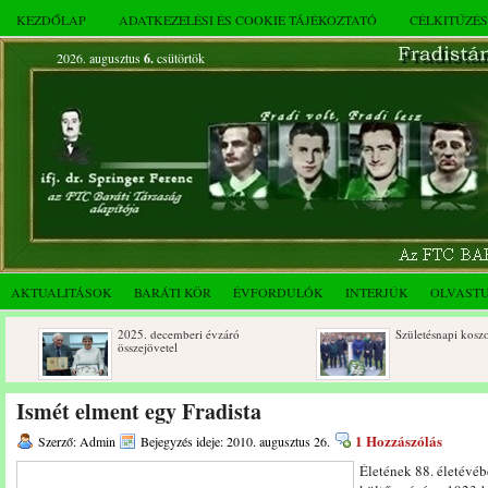
KEZDŐLAP
ADATKEZELÉSI ÉS COOKIE TÁJÉKOZTATÓ
CÉLKITŰZÉ
2026. augusztus
6.
csütörtök
AKTUALITÁSOK
BARÁTI KÖR
ÉVFORDULÓK
INTERJÚK
OLVAST
2025. decemberi évzáró
Születésnapi koszorúzások
összejövetel
Ismét elment egy Fradista
1 Hozzászólás
Szerző: Admin
Bejegyzés ideje: 2010. augusztus 26.
Életének 88. életévé