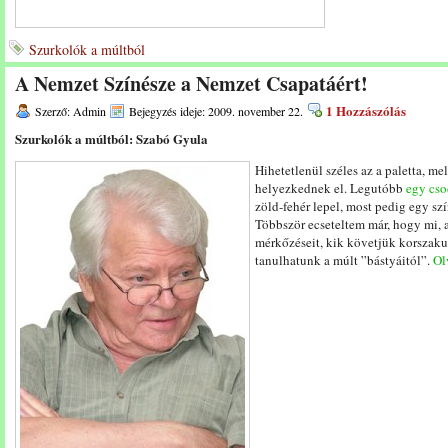
Szurkolók a múltból
A Nemzet Színésze a Nemzet Csapatáért!
1 Hozzászólás
Szerző: Admin
Bejegyzés ideje: 2009. november 22.
Szurkolók a múltból: Szabó Gyula
Hihetetlenül széles az a paletta, m
helyezkednek el. Legutóbb
egy cso
zöld-fehér lepel, most pedig egy szí
Többször ecseteltem már, hogy mi, a
mérkőzéseit, kik követjük korszak
tanulhatunk a múlt ”bástyáitól”.
Ol