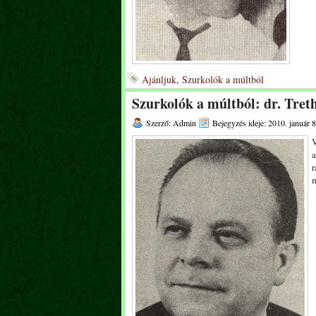
Ajánljuk
,
Szurkolók a múltból
Szurkolók a múltból: dr. Tret
Szerző: Admin
Bejegyzés ideje: 2010. január 8
V
a
r
m