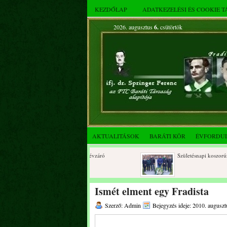
KEZDŐLAP
ADATKEZELÉSI ÉS COOKIE 
2026. augusztus
6.
csütörtök
AKTUALITÁSOK
BARÁTI KÖR
ÉVFORDU
2025. decemberi évzáró
Születésnapi koszorúzások
összejövetel
Ismét elment egy Fradista
Szerző: Admin
Bejegyzés ideje: 2010. auguszt