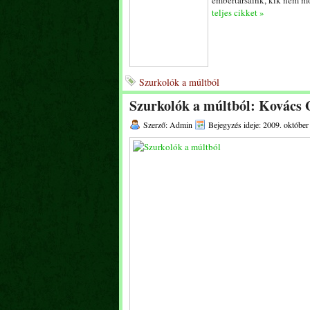
embertársaink, kik nem m
teljes cikket »
Szurkolók a múltból
Szurkolók a múltból: Kovács 
Szerző: Admin
Bejegyzés ideje: 2009. október