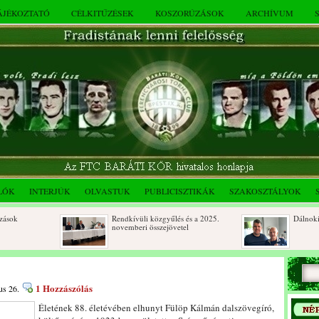
TÁJÉKOZTATÓ
CÉLKITŰZÉSEK
KOSZORÚZÁSOK
ARCHÍVUM
LÓK
INTERJÚK
OLVASTUK
PUBLICISZTIKÁK
SZAKOSZTÁLYOK
Rendkívüli közgyűlés és a 2025.
Dálnoki József 9
novemberi összejövetel
1 Hozzászólás
us 26.
Életének 88. életévében elhunyt Fülöp Kálmán dalszövegíró,