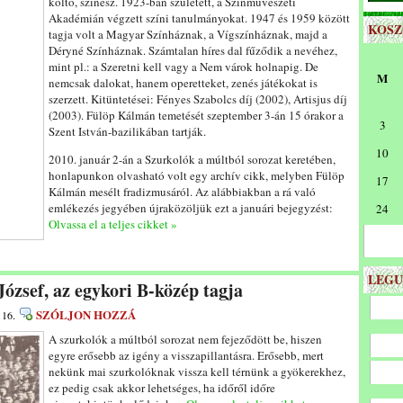
költő, színész. 1923-ban született, a Színművészeti
Akadémián végzett színi tanulmányokat. 1947 és 1959 között
KOS
tagja volt a Magyar Színháznak, a Vígszínháznak, majd a
Déryné Színháznak. Számtalan híres dal fűződik a nevéhez,
mint pl.: a Szeretni kell vagy a Nem várok holnapig. De
M
nemcsak dalokat, hanem operetteket, zenés játékokat is
szerzett. Kitüntetései: Fényes Szabolcs díj (2002), Artisjus díj
(2003). Fülöp Kálmán temetését szeptember 3-án 15 órakor a
3
Szent István-bazilikában tartják.
10
2010. január 2-án a Szurkolók a múltból sorozat keretében,
honlapunkon olvasható volt egy archív cikk, melyben Fülöp
17
Kálmán mesélt fradizmusáról. Az alábbiakban a rá való
emlékezés jegyében újraközöljük ezt a januári bejegyzést:
24
Olvassa el a teljes cikket »
LEGU
József, az egykori B-közép tagja
SZÓLJON HOZZÁ
 16.
A szurkolók a múltból sorozat nem fejeződött be, hiszen
egyre erősebb az igény a visszapillantásra. Erősebb, mert
nekünk mai szurkolóknak vissza kell térnünk a gyökerekhez,
ez pedig csak akkor lehetséges, ha időről időre