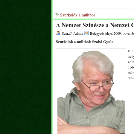
Szurkolók a múltból
A Nemzet Színésze a Nemzet C
Szerző: Admin
Bejegyzés ideje: 2009. novemb
Szurkolók a múltból: Szabó Gyula
Hih
hel
zöl
Töb
mér
tan