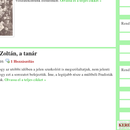
visszatekintünk elődeinkre.
Olvassa el a teljes cikket »
Rendk
Zoltán, a tanár
1 Hozzászólás
10.
ogy az utóbbi időben a jelen szurkolóit is megszólaltatjuk, nem jelenti
Rendk
ogy ezt a sorozatot befejeztük. Íme, a legújabb része a múltbéli Fradisták
ak.
Olvassa el a teljes cikket »
KERE