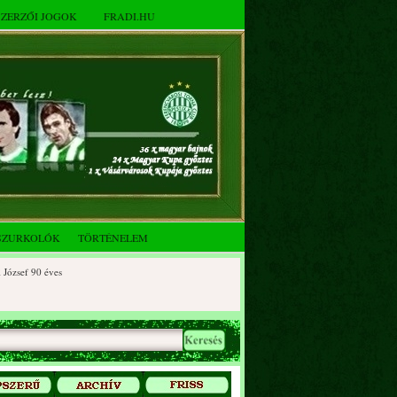
SZERZŐI JOGOK
FRADI.HU
SZURKOLÓK
TÖRTÉNELEM
0 éves