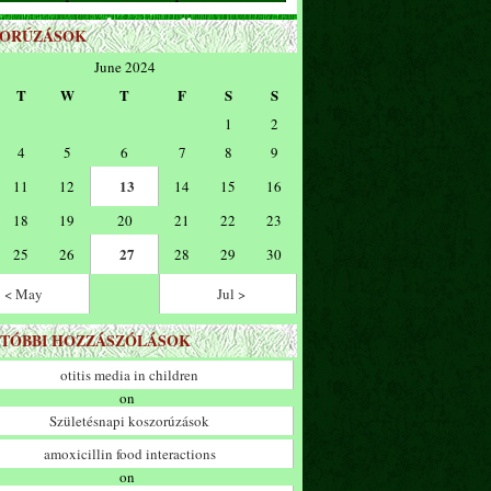
ZORÚZÁSOK
June 2024
T
W
T
F
S
S
1
2
4
5
6
7
8
9
13
11
12
14
15
16
18
19
20
21
22
23
27
25
26
28
29
30
< May
Jul >
TÓBBI HOZZÁSZÓLÁSOK
otitis media in children
on
Születésnapi koszorúzások
amoxicillin food interactions
on