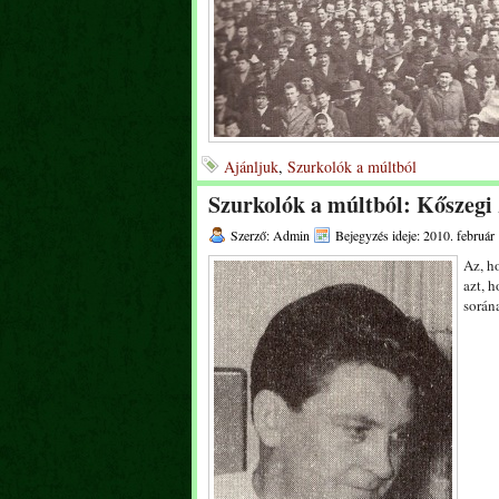
Ajánljuk
,
Szurkolók a múltból
Szurkolók a múltból: Kőszegi 
Szerző: Admin
Bejegyzés ideje: 2010. február 
Az, h
azt, h
során