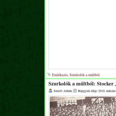
Emlékezés
,
Szurkolók a múltból
Szurkolók a múltból: Stocker 
Szerző: Admin
Bejegyzés ideje: 2010. március