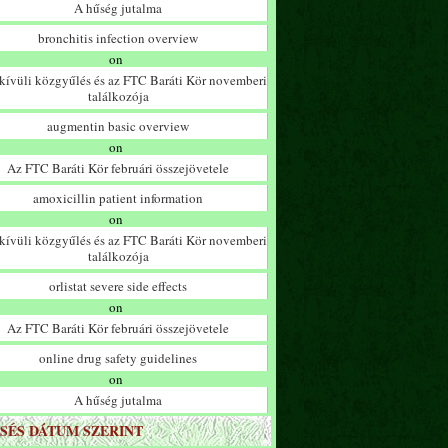
A hűség jutalma
bronchitis infection overview
on
ívüli közgyűlés és az FTC Baráti Kör novemberi
találkozója
augmentin basic overview
on
Az FTC Baráti Kör februári összejövetele
amoxicillin patient information
on
ívüli közgyűlés és az FTC Baráti Kör novemberi
találkozója
orlistat severe side effects
on
Az FTC Baráti Kör februári összejövetele
online drug safety guidelines
on
A hűség jutalma
SÉS DÁTUM SZERINT