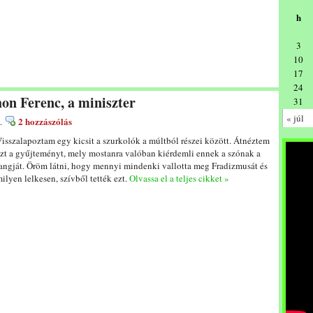
h
3
10
17
24
hon Ferenc, a miniszter
31
« júl
2 hozzászólás
.
isszalapoztam egy kicsit a szurkolók a múltból részei között. Átnéztem
zt a gyűjteményt, mely mostanra valóban kiérdemli ennek a szónak a
angját. Öröm látni, hogy mennyi mindenki vallotta meg Fradizmusát és
ilyen lelkesen, szívből tették ezt.
Olvassa el a teljes cikket »