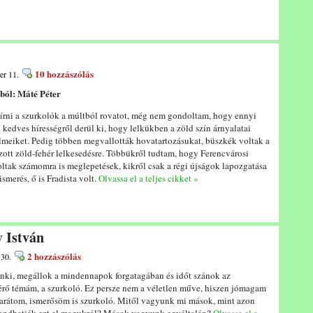
10 hozzászólás
er 11.
ból: Máté Péter
írni a szurkolók a múltból rovatot, még nem gondoltam, hogy ennyi
edves hírességről derül ki, hogy lelkükben a zöld szín árnyalatai
elmeiket. Pedig többen megvallották hovatartozásukat, büszkék voltak a
ott zöld-fehér lelkesedésre. Többükről tudtam, hogy Ferencvárosi
ltak számomra is meglepetések, kikről csak a régi újságok lapozgatása
ismerés, ő is Fradista volt.
Olvassa el a teljes cikket »
 István
2 hozzászólás
 30.
enki, megállok a mindennapok forgatagában és időt szánok az
érő témám, a szurkoló. Ez persze nem a véletlen műve, hiszen jómagam
barátom, ismerősöm is szurkoló. Mitől vagyunk mi mások, mint azon