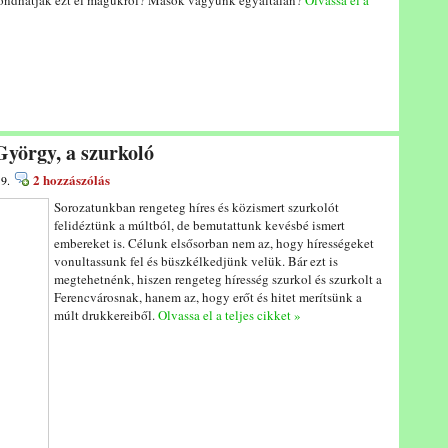
ondhatják ezt el magukról? Mások vagyunk egyáltalán?
Olvassa el a
György, a szurkoló
2 hozzászólás
 9.
Sorozatunkban rengeteg híres és közismert szurkolót
felidéztünk a múltból, de bemutattunk kevésbé ismert
embereket is. Célunk elsősorban nem az, hogy hírességeket
vonultassunk fel és büszkélkedjünk velük. Bár ezt is
megtehetnénk, hiszen rengeteg híresség szurkol és szurkolt a
Ferencvárosnak, hanem az, hogy erőt és hitet merítsünk a
múlt drukkereiből.
Olvassa el a teljes cikket »