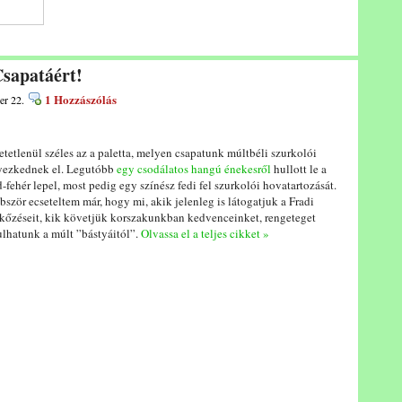
sapatáért!
1 Hozzászólás
er 22.
etetlenül széles az a paletta, melyen csapatunk múltbéli szurkolói
yezkednek el. Legutóbb
egy csodálatos hangú énekesről
hullott le a
d-fehér lepel, most pedig egy színész fedi fel szurkolói hovatartozását.
bször ecseteltem már, hogy mi, akik jelenleg is látogatjuk a Fradi
kőzéseit, kik követjük korszakunkban kedvenceinket, rengeteget
ulhatunk a múlt ”bástyáitól”.
Olvassa el a teljes cikket »