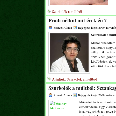
Szurkolók a múltból
Fradi nélkül mit érek én ?
Szerző: Admin
Bejegyzés ideje: 2009. novemb
Szurkolók a múlt
Mikor elkezdtem 
számomra nagyon k
világítják be érz
szívükben gondoz
kötődésűek, de vo
után tört rám a fel
Ajánljuk
,
Szurkolók a múltból
Szurkolók a múltból: Sztankay
Szerző: Admin
Bejegyzés ideje: 2009. október
Időnként én is mint mind
elmélkedésre. Egy visszat
is az vagyok és rengeteg 