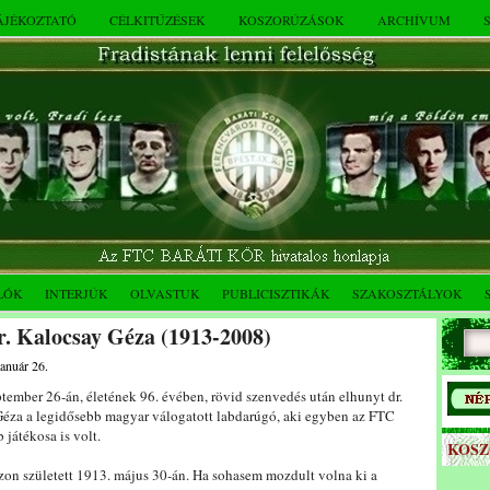
TÁJÉKOZTATÓ
CÉLKITŰZÉSEK
KOSZORÚZÁSOK
ARCHÍVUM
LÓK
INTERJÚK
OLVASTUK
PUBLICISZTIKÁK
SZAKOSZTÁLYOK
r. Kalocsay Géza (1913-2008)
január 26.
tember 26-án, életének 96. évében, rövid szenvedés után elhunyt dr.
Géza a legidősebb magyar válogatott labdarúgó, aki egyben az FTC
 játékosa is volt.
KOS
zon született 1913. május 30-án. Ha sohasem mozdult volna ki a