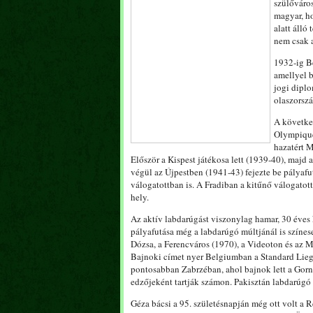
szülőváros
magyar, ho
alatt álló
nem csak 
1932-ig Be
amellyel b
jogi diplo
olaszorszá
A következ
Olympique 
hazatért M
Először a Kispest játékosa lett (1939-40), majd 
végül az Újpestben (1941-43) fejezte be pályafutá
válogatottban is. A Fradiban a kitűnő válogatott
hely.
Az aktív labdarúgást viszonylag hamar, 30 éve
pályafutása még a labdarúgó múltjánál is színes
Dózsa, a Ferencváros (1970), a Videoton és az M
Bajnoki címet nyer Belgiumban a Standard Lieg
pontosabban Zabrzéban, ahol bajnok lett a Gorni
edzőjeként tartják számon. Pakisztán labdarúgó v
Géza bácsi a 95. születésnapján még ott volt a R