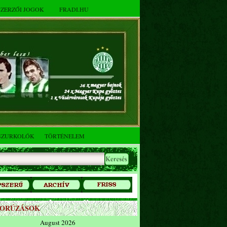
SZERZŐI JOGOK
FRADI.HU
SZURKOLÓK
TÖRTÉNELEM
ZORÚZÁSOK
August 2026