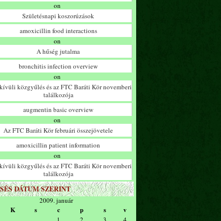
on
Születésnapi koszorúzások
amoxicillin food interactions
on
A hűség jutalma
bronchitis infection overview
on
ívüli közgyűlés és az FTC Baráti Kör novemberi
találkozója
augmentin basic overview
on
Az FTC Baráti Kör februári összejövetele
amoxicillin patient information
on
ívüli közgyűlés és az FTC Baráti Kör novemberi
találkozója
SÉS DÁTUM SZERINT
2009. január
K
s
c
p
s
v
1
2
3
4