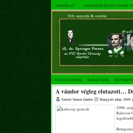
KEZDŐLAP
ADATKEZELÉSI ÉS COOKIE 
2026. augusztus
8.
szombat
AKTUALITÁSOK
BARÁTI KÖR
ÉVFORDU
A vándor végleg elutazott… D
Szerző: Simon Sándor
Bejegyzés ideje: 2009. 
2008. szep
Kalocsai 
legidősebb
Beregszás