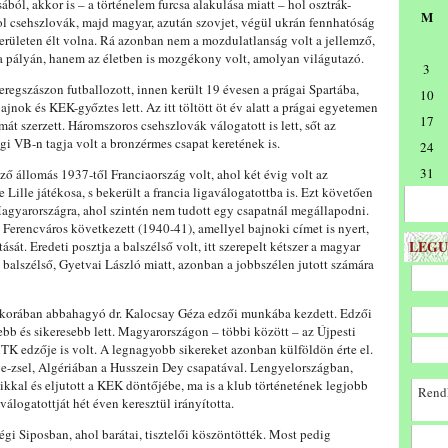
ából, akkor is – a történelem furcsa alakulása miatt – hol osztrák-
M
l csehszlovák, majd magyar, azután szovjet, végül ukrán fennhatóság
 területen élt volna. Rá azonban nem a mozdulatlanság volt a jellemző,
a pályán, hanem az életben is mozgékony volt, amolyan világutazó.
3
regszászon futballozott, innen került 19 évesen a prágai Spartába,
10
ajnok és KEK-győztes lett. Az itt töltött öt év alatt a prágai egyetemen
17
mát szerzett. Háromszoros csehszlovák válogatott is lett, sőt az
gi VB-n tagja volt a bronzérmes csapat keretének is.
24
31
ő állomás 1937-től Franciaország volt, ahol két évig volt az
Lille játékosa, s bekerült a francia ligaválogatottba is. Ezt követően
agyarországra, ahol szintén nem tudott egy csapatnál megállapodni.
a Ferencváros következett (1940-41), amellyel bajnoki címet is nyert,
LEGU
sát. Eredeti posztja a balszélső volt, itt szerepelt kétszer a magyar
 balszélső, Gyetvai László miatt, azonban a jobbszélen jutott számára
s korában abbahagyó dr. Kalocsay Géza edzői munkába kezdett. Edzői
ebb és sikeresebb lett. Magyarországon – többi között – az Újpesti
TK edzője is volt. A legnagyobb sikereket azonban külföldön érte el.
e-zsel, Algériában a Husszein Dey csapatával. Lengyelországban,
kkal és eljutott a KEK döntőjébe, ma is a klub történetének legjobb
Rendk
álogatottját hét éven keresztül irányította.
égi Siposban, ahol barátai, tisztelői köszöntötték. Most pedig