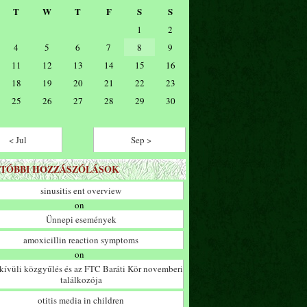
T
W
T
F
S
S
1
2
4
5
6
7
8
9
11
12
13
14
15
16
18
19
20
21
22
23
25
26
27
28
29
30
< Jul
Sep >
TÓBBI HOZZÁSZÓLÁSOK
sinusitis ent overview
on
Ünnepi események
amoxicillin reaction symptoms
on
ívüli közgyűlés és az FTC Baráti Kör novemberi
találkozója
otitis media in children