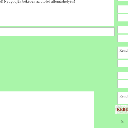
el! Nyugodjék békében az utolsó állomáshelyén!
.
Rendk
Rendk
KERE
h