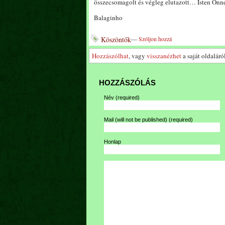
összecsomagolt és végleg elutazott… Isten Önn
Balaginho
Köszöntők
---
Szóljon hozzá
Hozzászólhat
, vagy
visszanézhet
a saját oldaláról
HOZZÁSZÓLÁS
Név
(required)
Mail (will not be published)
(required)
Honlap